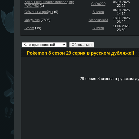
Как вы оцениваете перевод игр
06.07.2025
ChiYu220
PW2/PB2
(1)
22:29
04.07.2025
Обмены и трейды
(0)
Buizeru
14:12
18.06.2025
Флудилка
(7806)
Nicholasik83
23:22
11.06.2025
Steam
(19)
Buizeru
23:30
Pokemon 8 сезон 29 серия в русском дубляже!!
29 серия 8 сезона в русском д