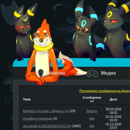
Главная
Медиа
Последние сообщения на фор
Сообщение
Тема
Дата
от
30.03.2026
Вопросы (по игре, гайдам и тд)
(23)
Buizeru
19:02
01.02.2026
Ошибки в переводе
(2)
Kijo
19:29
02.12.2025
Досчитай до БЕСКОНЕЧНОСТИ
(1962)
Kijo
23:07