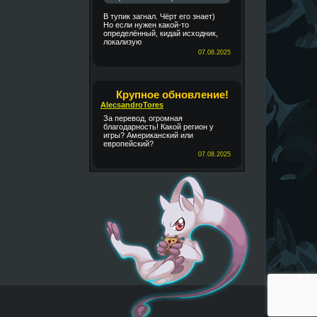
В тупик загнал. Чёрт его знает)
Но если нужен какой-то
определённый, кидай исходник,
локализую
07.08.2025
Крупное обновление!
AlecsandroTores
За перевод, огромная
благодарность! Какой регион у
игры? Американский или
европейский?
07.08.2025