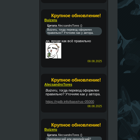
Крупное обновление!
Buizeru
Цитата
AlecsandroTores
(
)
Buizeru, тогда перевод оформлен
правильно? Уточняю как у автора.
да, вроде как всё правильно
09.08.2025
Крупное обновление!
AlecsandroTores
Buizeru
, тогда перевод оформлен
правильно? Уточняю как у автора.
https://rgdb.info/base/rus-05000
08.08.2025
Крупное обновление!
Buizeru
Цитата
AlecsandroTores
(
)
Американский или европейский?