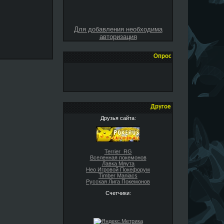
Для добавления необходима
авторизация
Опрос
Другое
Друзья сайта:
Terrier_RG
Вселенная покемонов
Лавка Мяута
Нео Игровой Покефорум
Timber Maniacs
Русская Лига Покемонов
Счетчики: