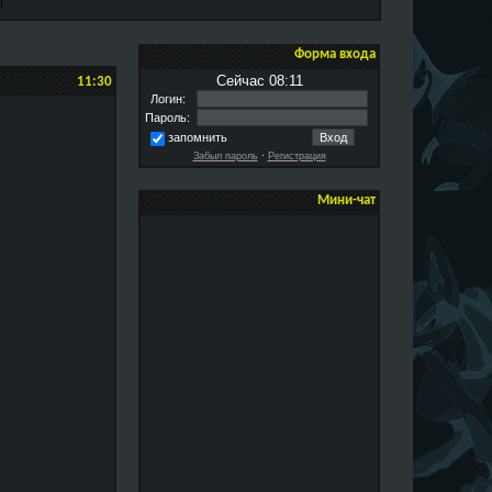
Форма входа
Сейчас 08:11
11:30
Логин:
Пароль:
запомнить
Забыл пароль
·
Регистрация
Мини-чат