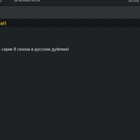
u
11.06.2025 23:30
[
Игры
]
е!!
 серия 8 сезона в русском дубляже!