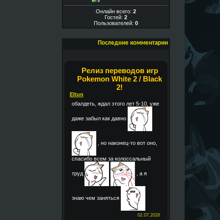
Онлайн всего:
2
Гостей:
2
Пользователей:
0
Последние комментарии
Релиз переводов игр
Pokemon White 2 / Black
2!
Eltun
обалдеть, ждал этого лет 5-10, уже
даже забыл как давно
, но наконец-то вот оно,
спасибо всем за колоссальный
труд
, а я
знаю чем заняться
02.07.2026