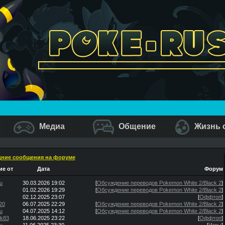
Медиа
Общение
Жизнь 
ние сообщения на форуме
е от
Дата
Форум
u
30.03.2026 19:02
[
Обсуждение переводов Pokemon White 2/Black 2
]
01.02.2026 19:29
[
Обсуждение переводов Pokemon White 2/Black 2
]
02.12.2025 23:07
[
Оффтоп
]
20
06.07.2025 22:29
[
Обсуждение переводов Pokemon White 2/Black 2
]
u
04.07.2025 14:12
[
Обсуждение переводов Pokemon White 2/Black 2
]
ik83
18.06.2025 23:22
[
Оффтоп
]