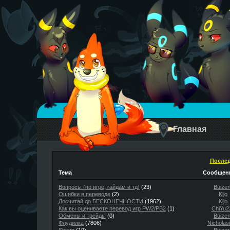
Главная
Послед
Тема
Сообщени
Вопросы (по игре, гайдам и тд)
(23)
Buizer
Ошибки в переводе
(2)
Kijo
Досчитай до БЕСКОНЕЧНОСТИ
(1962)
Kijo
Как вы оцениваете перевод игр PW2/PB2
(1)
ChiYu2
Обмены и трейды
(0)
Buizer
Флудилка
(7806)
Nicholas