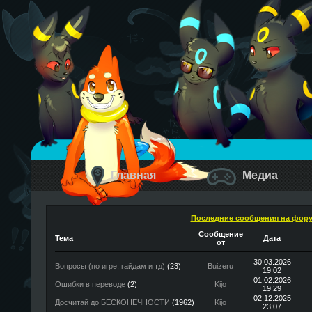
Главная
Медиа
Последние сообщения на фор
Сообщение
Тема
Дата
от
30.03.2026
Вопросы (по игре, гайдам и тд)
(23)
Buizeru
19:02
01.02.2026
Ошибки в переводе
(2)
Kijo
19:29
02.12.2025
Досчитай до БЕСКОНЕЧНОСТИ
(1962)
Kijo
23:07