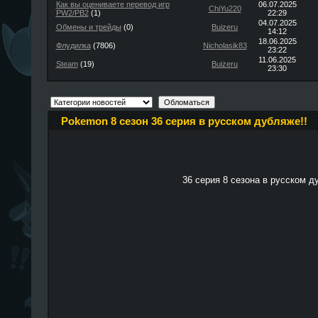
Как вы оцениваете перевод игр
06.07.2025
ChiYu220
PW2/PB2
(1)
22:29
04.07.2025
Обмены и трейды
(0)
Buizeru
14:12
18.06.2025
Флудилка
(7806)
Nicholasik83
23:22
11.06.2025
Steam
(19)
Buizeru
23:30
Pokemon 8 сезон 36 серия в русском дубляже!!
36 серия 8 сезона в русском д