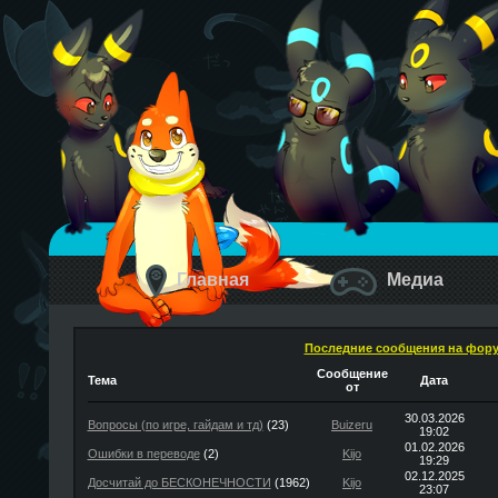
Главная
Медиа
Последние сообщения на фор
Сообщение
Тема
Дата
от
30.03.2026
Вопросы (по игре, гайдам и тд)
(23)
Buizeru
19:02
01.02.2026
Ошибки в переводе
(2)
Kijo
19:29
02.12.2025
Досчитай до БЕСКОНЕЧНОСТИ
(1962)
Kijo
23:07