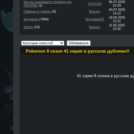
Как вы оцениваете перевод игр
06.07.2025
ChiYu220
PW2/PB2
(1)
22:29
04.07.2025
Обмены и трейды
(0)
Buizeru
14:12
18.06.2025
Флудилка
(7806)
Nicholasik83
23:22
11.06.2025
Steam
(19)
Buizeru
23:30
Pokemon 8 сезон 41 серия в русском дубляже!!
41 серия 8 сезона в русском д