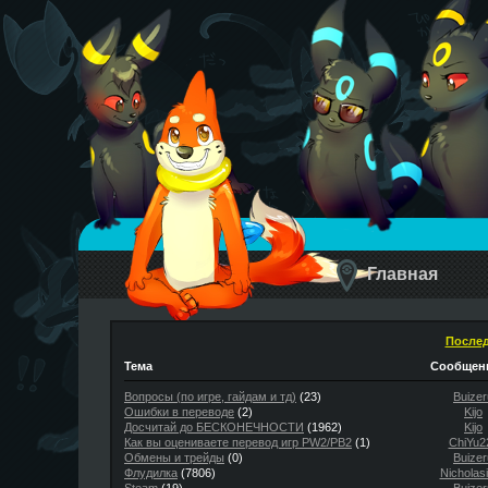
Главная
Послед
Тема
Сообщени
Вопросы (по игре, гайдам и тд)
(23)
Buizer
Ошибки в переводе
(2)
Kijo
Досчитай до БЕСКОНЕЧНОСТИ
(1962)
Kijo
Как вы оцениваете перевод игр PW2/PB2
(1)
ChiYu2
Обмены и трейды
(0)
Buizer
Флудилка
(7806)
Nicholas