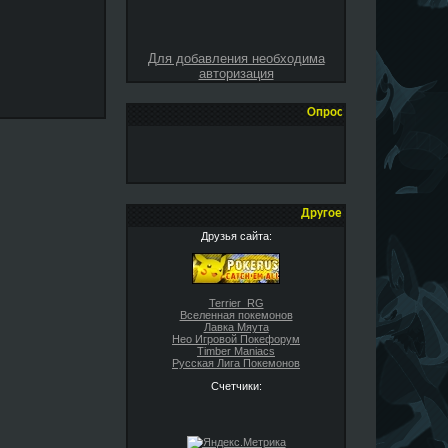
Для добавления необходима
авторизация
Опрос
Другое
Друзья сайта:
Terrier_RG
Вселенная покемонов
Лавка Мяута
Нео Игровой Покефорум
Timber Maniacs
Русская Лига Покемонов
Счетчики: