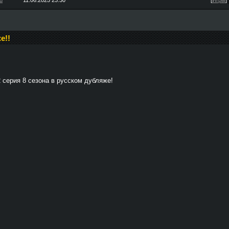
u
11.06.2025 23:30
[
Игры
]
е!!
 серия 8 сезона в русском дубляже!