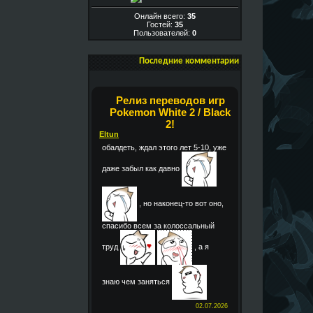
Онлайн всего:
35
Гостей:
35
Пользователей:
0
Последние комментарии
Релиз переводов игр
Pokemon White 2 / Black
2!
Eltun
обалдеть, ждал этого лет 5-10, уже
даже забыл как давно
, но наконец-то вот оно,
спасибо всем за колоссальный
труд
, а я
знаю чем заняться
02.07.2026