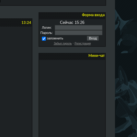
Форма входа
Сейчас 15:26
13:24
Логин:
Пароль:
запомнить
Забыл пароль
·
Регистрация
Мини-чат