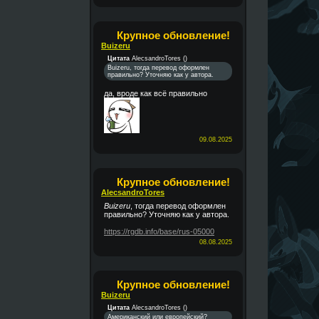
Крупное обновление!
Buizeru
Цитата
AlecsandroTores
(
)
Buizeru, тогда перевод оформлен
правильно? Уточняю как у автора.
да, вроде как всё правильно
09.08.2025
Крупное обновление!
AlecsandroTores
Buizeru
, тогда перевод оформлен
правильно? Уточняю как у автора.
https://rgdb.info/base/rus-05000
08.08.2025
Крупное обновление!
Buizeru
Цитата
AlecsandroTores
(
)
Американский или европейский?