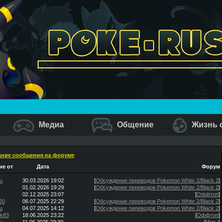
Медиа
Общение
Жизнь 
ние сообщения на форуме
е от
Дата
Форум
u
30.03.2026 19:02
[
Обсуждение переводов Pokemon White 2/Black 2
]
01.02.2026 19:29
[
Обсуждение переводов Pokemon White 2/Black 2
]
02.12.2025 23:07
[
Оффтоп
]
20
06.07.2025 22:29
[
Обсуждение переводов Pokemon White 2/Black 2
]
u
04.07.2025 14:12
[
Обсуждение переводов Pokemon White 2/Black 2
]
ik83
18.06.2025 23:22
[
Оффтоп
]