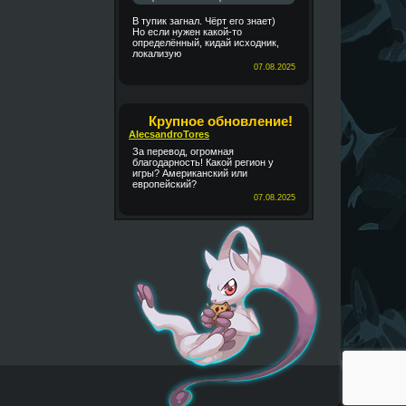
В тупик загнал. Чёрт его знает)
Но если нужен какой-то
определённый, кидай исходник,
локализую
07.08.2025
Крупное обновление!
AlecsandroTores
За перевод, огромная
благодарность! Какой регион у
игры? Американский или
европейский?
07.08.2025