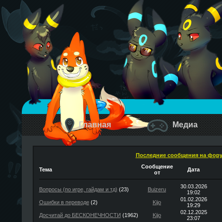
Главная
Медиа
Последние сообщения на фор
Сообщение
Тема
Дата
от
30.03.2026
Вопросы (по игре, гайдам и тд)
(23)
Buizeru
19:02
01.02.2026
Ошибки в переводе
(2)
Kijo
19:29
02.12.2025
Досчитай до БЕСКОНЕЧНОСТИ
(1962)
Kijo
23:07