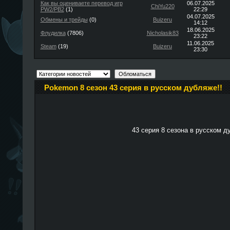
Как вы оцениваете перевод игр
06.07.2025
ChiYu220
PW2/PB2
(1)
22:29
04.07.2025
Обмены и трейды
(0)
Buizeru
14:12
18.06.2025
Флудилка
(7806)
Nicholasik83
23:22
11.06.2025
Steam
(19)
Buizeru
23:30
Pokemon 8 сезон 43 серия в русском дубляже!!
43 серия 8 сезона в русском д