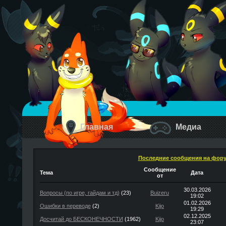
Главная
Медиа
Последние сообщения на фор
Сообщение
Тема
Дата
от
30.03.2026
Вопросы (по игре, гайдам и тд)
(23)
Buizeru
19:02
01.02.2026
Ошибки в переводе
(2)
Kijo
19:29
02.12.2025
Досчитай до БЕСКОНЕЧНОСТИ
(1962)
Kijo
23:07