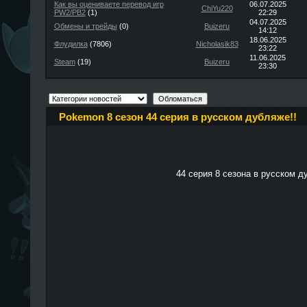
Как вы оцениваете перевод игр
06.07.2025
ChiYu220
PW2/PB2
(1)
22:29
04.07.2025
Обмены и трейды
(0)
Buizeru
14:12
18.06.2025
Флудилка
(7806)
Nicholasik83
23:22
11.06.2025
Steam
(19)
Buizeru
23:30
Pokemon 8 сезон 44 серия в русском дубляже!!
44 серия 8 сезона в русском д