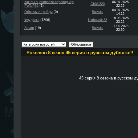
Как вы оцениваете перевод игр
06.07.2025
ChiYu220
PW2/PB2
(1)
22:29
04.07.2025
Обмены и трейды
(0)
Buizeru
14:12
18.06.2025
Флудилка
(7806)
Nicholasik83
23:22
11.06.2025
Steam
(19)
Buizeru
23:30
Pokemon 8 сезон 45 серия в русском дубляже!!
45 серия 8 сезона в русском д