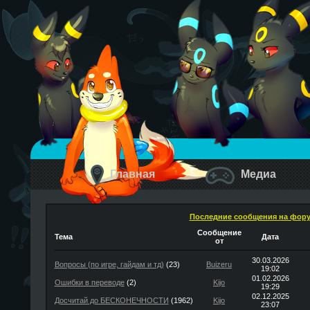
Главная
Медиа
Последние сообщения на фор
Сообщение
Тема
Дата
от
30.03.2026
Вопросы (по игре, гайдам и тд)
(23)
Buizeru
19:02
01.02.2026
Ошибки в переводе
(2)
Kijo
19:29
02.12.2025
Досчитай до БЕСКОНЕЧНОСТИ
(1962)
Kijo
23:07