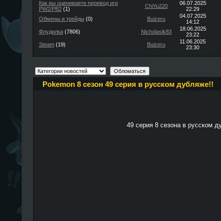
Как вы оцениваете перевод игр
06.07.2025
ChiYu220
PW2/PB2
(1)
22:29
04.07.2025
Обмены и трейды
(0)
Buizeru
14:12
18.06.2025
Флудилка
(7806)
Nicholasik83
23:22
11.06.2025
Steam
(19)
Buizeru
23:30
Pokemon 8 сезон 49 серия в русском дубляже!!
49 серия 8 сезона в русском д