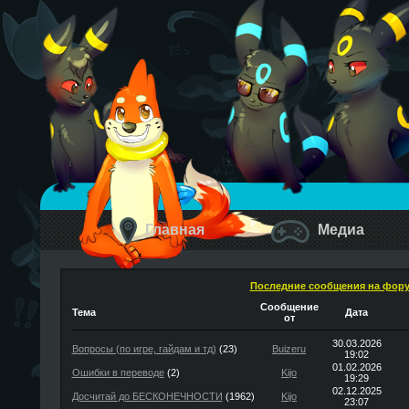
Главная
Медиа
Последние сообщения на фор
Сообщение
Тема
Дата
от
30.03.2026
Вопросы (по игре, гайдам и тд)
(23)
Buizeru
19:02
01.02.2026
Ошибки в переводе
(2)
Kijo
19:29
02.12.2025
Досчитай до БЕСКОНЕЧНОСТИ
(1962)
Kijo
23:07