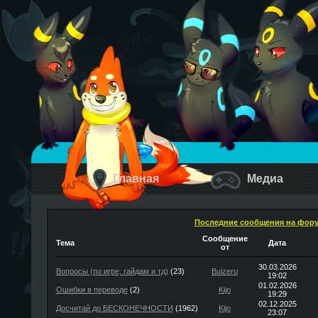
Главная
Медиа
Последние сообщения на фор
Сообщение
Тема
Дата
от
30.03.2026
Вопросы (по игре, гайдам и тд)
(23)
Buizeru
19:02
01.02.2026
Ошибки в переводе
(2)
Kijo
19:29
02.12.2025
Досчитай до БЕСКОНЕЧНОСТИ
(1962)
Kijo
23:07