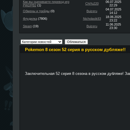
Как вы оцениваете перевод игр
06.07.2025
ChiYu220
PW2/PB2
(1)
22:29
04.07.2025
Обмены и трейды
(0)
Buizeru
14:12
18.06.2025
Флудилка
(7806)
Nicholasik83
23:22
11.06.2025
Steam
(19)
Buizeru
23:30
Pokemon 8 сезон 52 серия в русском дубляже!!
Заключительная 52 серия 8 сезона в русском дубляже! За