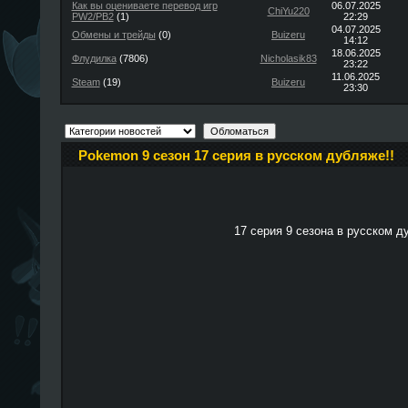
Как вы оцениваете перевод игр
06.07.2025
ChiYu220
PW2/PB2
(1)
22:29
04.07.2025
Обмены и трейды
(0)
Buizeru
14:12
18.06.2025
Флудилка
(7806)
Nicholasik83
23:22
11.06.2025
Steam
(19)
Buizeru
23:30
Pokemon 9 сезон 17 серия в русском дубляже!!
17 серия 9 сезона в русском д