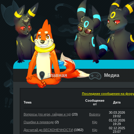
Главная
Медиа
Последние сообщения на фор
Сообщение
Тема
Дата
от
30.03.2026
Вопросы (по игре, гайдам и тд)
(23)
Buizeru
19:02
01.02.2026
Ошибки в переводе
(2)
Kijo
19:29
02.12.2025
Досчитай до БЕСКОНЕЧНОСТИ
(1962)
Kijo
23:07