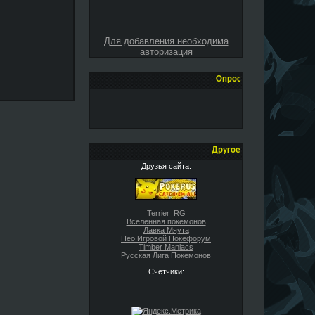
Для добавления необходима
авторизация
Опрос
Другое
Друзья сайта:
Terrier_RG
Вселенная покемонов
Лавка Мяута
Нео Игровой Покефорум
Timber Maniacs
Русская Лига Покемонов
Счетчики: