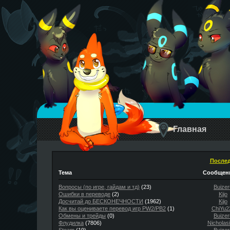
Главная
Послед
Тема
Сообщени
Вопросы (по игре, гайдам и тд)
(23)
Buizer
Ошибки в переводе
(2)
Kijo
Досчитай до БЕСКОНЕЧНОСТИ
(1962)
Kijo
Как вы оцениваете перевод игр PW2/PB2
(1)
ChiYu2
Обмены и трейды
(0)
Buizer
Флудилка
(7806)
Nicholas