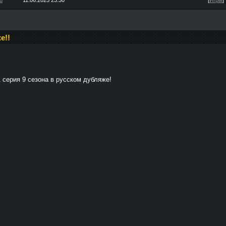
u
11.06.2025 23:30
[
Игры
]
е!!
 серия 9 сезона в русском дубляже!