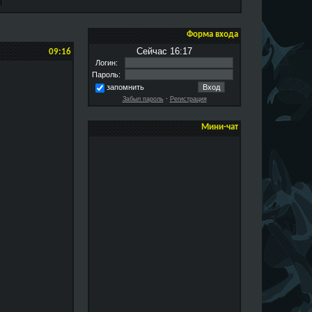
Форма входа
Сейчас 16:17
09:16
Логин:
Пароль:
запомнить
Забыл пароль
·
Регистрация
Мини-чат