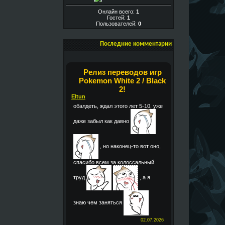
Онлайн всего:
1
Гостей:
1
Пользователей:
0
Последние комментарии
Релиз переводов игр
Pokemon White 2 / Black
2!
Eltun
обалдеть, ждал этого лет 5-10, уже
даже забыл как давно
, но наконец-то вот оно,
спасибо всем за колоссальный
труд
, а я
знаю чем заняться
02.07.2026