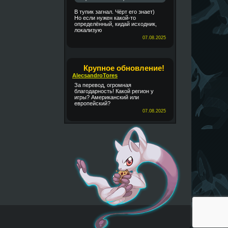
В тупик загнал. Чёрт его знает)
Но если нужен какой-то
определённый, кидай исходник,
локализую
07.08.2025
Крупное обновление!
AlecsandroTores
За перевод, огромная
благодарность! Какой регион у
игры? Американский или
европейский?
07.08.2025