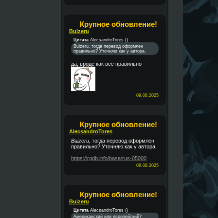
Крупное обновление!
Buizeru
Цитата
AlecsandroTores
(
)
Buizeru, тогда перевод оформлен
правильно? Уточняю как у автора.
да, вроде как всё правильно
09.08.2025
Крупное обновление!
AlecsandroTores
Buizeru
, тогда перевод оформлен
правильно? Уточняю как у автора.
https://rgdb.info/base/rus-05000
08.08.2025
Крупное обновление!
Buizeru
Цитата
AlecsandroTores
(
)
Американский или европейский?