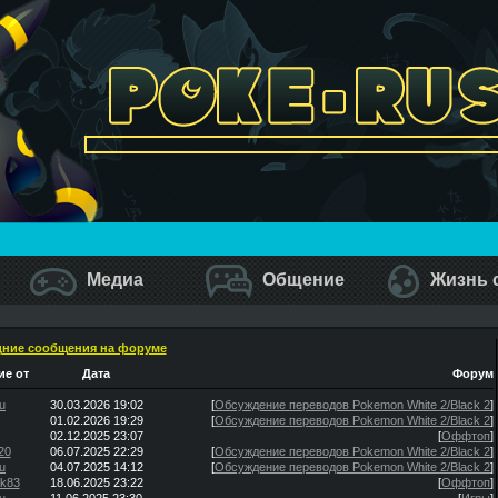
Медиа
Общение
Жизнь 
ние сообщения на форуме
е от
Дата
Форум
u
30.03.2026 19:02
[
Обсуждение переводов Pokemon White 2/Black 2
]
01.02.2026 19:29
[
Обсуждение переводов Pokemon White 2/Black 2
]
02.12.2025 23:07
[
Оффтоп
]
20
06.07.2025 22:29
[
Обсуждение переводов Pokemon White 2/Black 2
]
u
04.07.2025 14:12
[
Обсуждение переводов Pokemon White 2/Black 2
]
ik83
18.06.2025 23:22
[
Оффтоп
]