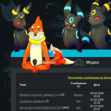
Главная
Медиа
Последние сообщения на фор
Сообщение
Тема
Дата
от
30.03.2026
Вопросы (по игре, гайдам и тд)
(23)
Buizeru
19:02
01.02.2026
Ошибки в переводе
(2)
Kijo
19:29
02.12.2025
Досчитай до БЕСКОНЕЧНОСТИ
(1962)
Kijo
23:07