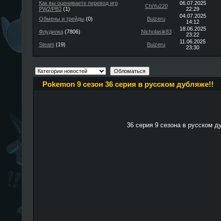
Как вы оцениваете перевод игр
06.07.2025
ChiYu220
PW2/PB2
(1)
22:29
04.07.2025
Обмены и трейды
(0)
Buizeru
14:12
18.06.2025
Флудилка
(7806)
Nicholasik83
23:22
11.06.2025
Steam
(19)
Buizeru
23:30
Pokemon 9 сезон 36 серия в русском дубляже!!
36 серия 9 сезона в русском д