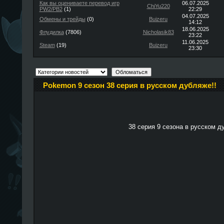
Как вы оцениваете перевод игр
06.07.2025
ChiYu220
PW2/PB2
(1)
22:29
04.07.2025
Обмены и трейды
(0)
Buizeru
14:12
18.06.2025
Флудилка
(7806)
Nicholasik83
23:22
11.06.2025
Steam
(19)
Buizeru
23:30
Pokemon 9 сезон 38 серия в русском дубляже!!
38 серия 9 сезона в русском д