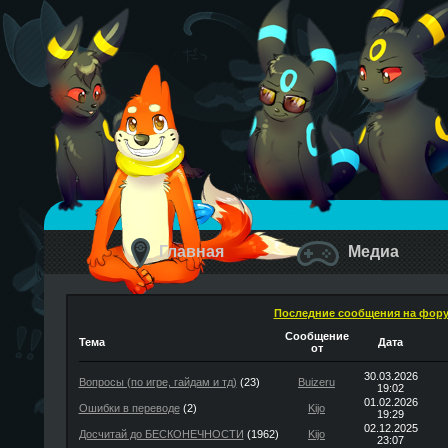
Главная
Медиа
Последние сообщения на фор
Сообщение
Тема
Дата
от
30.03.2026
Вопросы (по игре, гайдам и тд)
(23)
Buizeru
19:02
01.02.2026
Ошибки в переводе
(2)
Kijo
19:29
02.12.2025
Досчитай до БЕСКОНЕЧНОСТИ
(1962)
Kijo
23:07