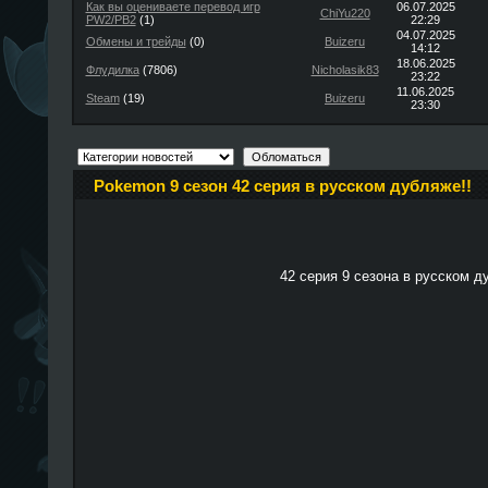
Как вы оцениваете перевод игр
06.07.2025
ChiYu220
PW2/PB2
(1)
22:29
04.07.2025
Обмены и трейды
(0)
Buizeru
14:12
18.06.2025
Флудилка
(7806)
Nicholasik83
23:22
11.06.2025
Steam
(19)
Buizeru
23:30
Pokemon 9 сезон 42 серия в русском дубляже!!
42 серия 9 сезона в русском д