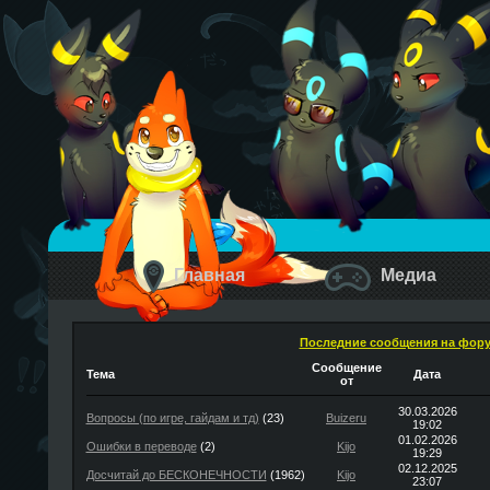
Главная
Медиа
Последние сообщения на фор
Сообщение
Тема
Дата
от
30.03.2026
Вопросы (по игре, гайдам и тд)
(23)
Buizeru
19:02
01.02.2026
Ошибки в переводе
(2)
Kijo
19:29
02.12.2025
Досчитай до БЕСКОНЕЧНОСТИ
(1962)
Kijo
23:07