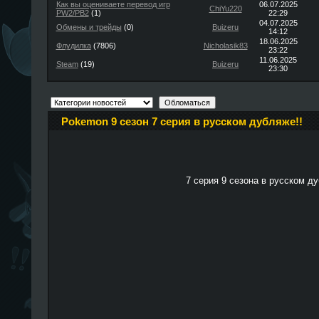
Как вы оцениваете перевод игр
06.07.2025
ChiYu220
PW2/PB2
(1)
22:29
04.07.2025
Обмены и трейды
(0)
Buizeru
14:12
18.06.2025
Флудилка
(7806)
Nicholasik83
23:22
11.06.2025
Steam
(19)
Buizeru
23:30
Pokemon 9 сезон 7 серия в русском дубляже!!
7 серия 9 сезона в русском д