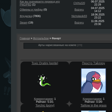
Как вы оцениваете перевод игр
06.07.2025
ChiYu220
PW2/PB2
(1)
22:29
04.07.2025
Обмены и трейды
(0)
Buizeru
14:12
18.06.2025
Флудилка
(7806)
Nicholasik83
23:22
11.06.2025
Steam
(19)
Buizeru
23:30
Главная
»
Фотоальбом
» Фанарт
Арты нарисованные на компе
[270]
Toxic Dratini [sprite]
Просто Тэйллоу
Комментариев
: 1
Комментариев
: 1
Рейтинг: 5.0/1
Рейтинг: 0.0/0
Torchic [pony]
Taillow in the grass