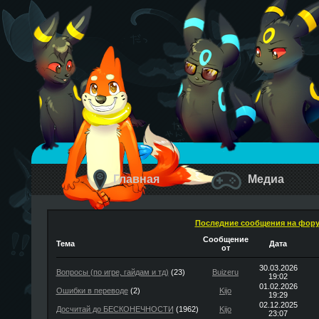
Главная
Медиа
Последние сообщения на фор
Сообщение
Тема
Дата
от
30.03.2026
Вопросы (по игре, гайдам и тд)
(23)
Buizeru
19:02
01.02.2026
Ошибки в переводе
(2)
Kijo
19:29
02.12.2025
Досчитай до БЕСКОНЕЧНОСТИ
(1962)
Kijo
23:07