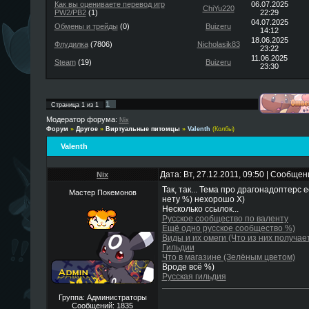
Как вы оцениваете перевод игр
06.07.2025
ChiYu220
PW2/PB2
(1)
22:29
04.07.2025
Обмены и трейды
(0)
Buizeru
14:12
18.06.2025
Флудилка
(7806)
Nicholasik83
23:22
11.06.2025
Steam
(19)
Buizeru
23:30
1
Страница
1
из
1
Модератор форума:
Nix
Форум
»
Другое
»
Виртуальные питомцы
»
Valenth
(Колбы)
Valenth
Дата: Вт, 27.12.2011, 09:50 | Сообще
Nix
Так, так... Тема про драгонадоптерс е
Мастер Покемонов
нету %) нехорошо Х)
Несколько ссылок...
Русское сообщество по валенту
Ещё одно русское сообщество %)
Виды и их омеги (Что из них получае
Гильдии
Что в магазине (Зелёным цветом)
Вроде всё %)
Русская гильдия
Группа: Администраторы
Сообщений:
1835