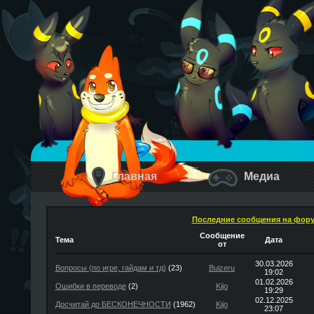
Главная
Медиа
Последние сообщения на фор
Сообщение
Тема
Дата
от
30.03.2026
Вопросы (по игре, гайдам и тд)
(23)
Buizeru
19:02
01.02.2026
Ошибки в переводе
(2)
Kijo
19:29
02.12.2025
Досчитай до БЕСКОНЕЧНОСТИ
(1962)
Kijo
23:07