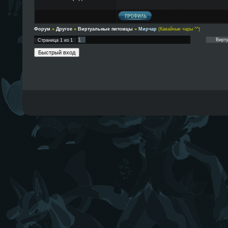
Форум
»
Другое
»
Виртуальные питомцы
»
Мирчар
(Кавайные чары ^^)
1
Страница
1
из
1