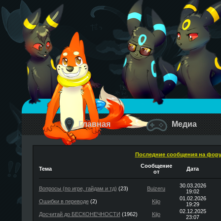
Главная
Медиа
Последние сообщения на фор
Сообщение
Тема
Дата
от
30.03.2026
Вопросы (по игре, гайдам и тд)
(23)
Buizeru
19:02
01.02.2026
Ошибки в переводе
(2)
Kijo
19:29
02.12.2025
Досчитай до БЕСКОНЕЧНОСТИ
(1962)
Kijo
23:07