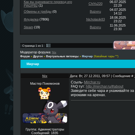
Как вы оцениваете перевод игр
06.07.2025
ChiYu220
PW2/PB2
(1)
22:29
04.07.2025
Обмены и трейды
(0)
Buizeru
14:12
18.06.2025
Флудилка
(7806)
Nicholasik83
23:22
11.06.2025
Steam
(19)
Buizeru
23:30
1
Страница
1
из
1
Модератор форума:
Nix
Форум
»
Другое
»
Виртуальные питомцы
»
Мирчар
(Кавайные чары ^^)
Мирчар
Nix
Дата: Вт, 27.12.2011, 09:57 | Сообщение #
Ссыль-
Mirchar.ru
Мастер Покемонов
FAQ тут:
http://mirchar.ru/#about
Заведите себе чара и ухаживайте за
игроками на аренах.
Группа: Администраторы
Сообщений:
1835