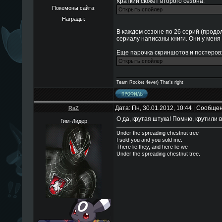
Краткий сюжет второго сезона:
Покемоны сайта:
Награды:
В каждом сезоне по 26 серий (продол
сериалу написаны книги. Они у меня 
Еще парочка скриншотов и постеров
Team Rocket 4ever) That's right
Дата: Пн, 30.01.2012, 10:44 | Сообще
RaZ
О да, крутая штука! Помню, крутили 
Гим-Лидер
Under the spreading chestnut tree
I sold you and you sold me.
There lie they, and here lie we
Under the spreading chestnut tree.