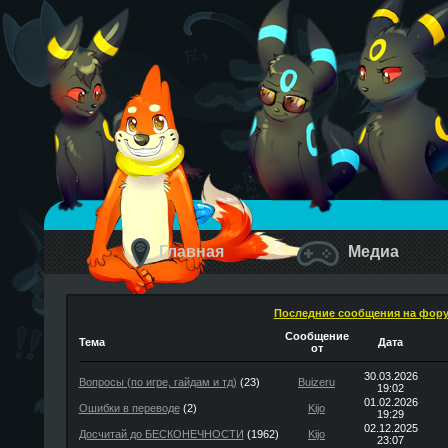
Главная
Медиа
Последние сообщения на фор
Сообщение
Тема
Дата
от
30.03.2026
Вопросы (по игре, гайдам и тд)
(23)
Buizeru
19:02
01.02.2026
Ошибки в переводе
(2)
Kijo
19:29
02.12.2025
Досчитай до БЕСКОНЕЧНОСТИ
(1962)
Kijo
23:07