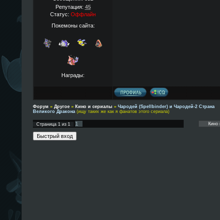
Репутация:
45
Статус:
Оффлайн
Покемоны сайта:
Награды:
Форум
»
Другое
»
Кино и сериалы
»
Чародей (Spellbinder) и Чародей-2 Страна
Великого Дракона
(ищу таких же как я фанатов этого сериала)
1
Страница
1
из
1