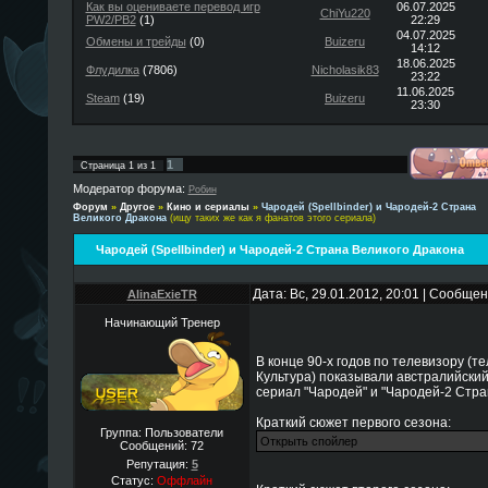
Как вы оцениваете перевод игр
06.07.2025
ChiYu220
PW2/PB2
(1)
22:29
04.07.2025
Обмены и трейды
(0)
Buizeru
14:12
18.06.2025
Флудилка
(7806)
Nicholasik83
23:22
11.06.2025
Steam
(19)
Buizeru
23:30
1
Страница
1
из
1
Модератор форума:
Робин
Форум
»
Другое
»
Кино и сериалы
»
Чародей (Spellbinder) и Чародей-2 Страна
Великого Дракона
(ищу таких же как я фанатов этого сериала)
Чародей (Spellbinder) и Чародей-2 Страна Великого Дракона
Дата: Вс, 29.01.2012, 20:01 | Сообще
AlinaExieTR
Начинающий Тренер
В конце 90-х годов по телевизору (т
Культура) показывали австралийски
сериал "Чародей" и "Чародей-2 Стра
Краткий сюжет первого сезона:
Группа: Пользователи
Сообщений:
72
Репутация:
5
Статус:
Оффлайн