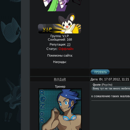
Группа: V.I.P.
Сообщений:
168
Репутация:
23
Статус:
Оффлайн
Покемоны сайта:
Награды:
R@ZoR
Дата: Вт, 17.07.2012, 11:2
Quote
(
Psycho
)
Тренер
Вижу тут не так много любите
к сожалению таких малова