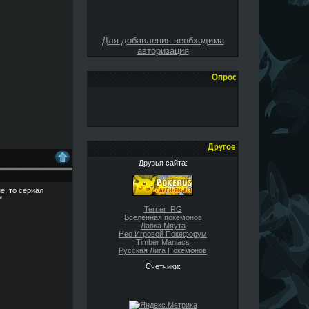
Для добавления необходима
авторизация
Опрос
Другое
Друзья сайта:
не, то сериал
*
Terrier_RG
Вселенная покемонов
Лавка Мяута
Нео Игровой Покефорум
Timber Maniacs
Русская Лига Покемонов
Счетчики: