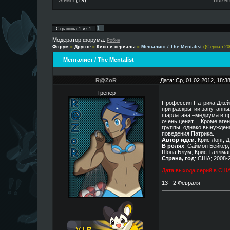
Steam
(19)
Buizer
1
Страница
1
из
1
Модератор форума:
Робин
Форум
»
Другое
»
Кино и сериалы
»
Менталист / The Mentalist
((Сериал 20
Менталист / The Mentalist
R@ZoR
Дата: Ср, 01.02.2012, 18:
Тренер
Профессия Патрика Джей
при раскрытии запутанны
шарлатана –медиума в пр
очень ценят… Кроме аген
группы, однако вынуждена
поведения Патрика.
Автор идеи
: Крис Лонг, 
В ролях
: Саймон Бейкер,
Шона Блум, Крис Таллман 
Страна, год
: США; 2008-
Дата выхода серий в США
13 - 2 Февраля