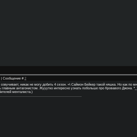
03 | Сообщение #
2
о озвучивает, никак не могу добить 4 сезон. =\ Саймон Бейкер такой няшка. Но как по м
ь главным антагонистом. Жууутко интересно узнать побольше про Кровавого Джона. *_
бителей менталиста.)