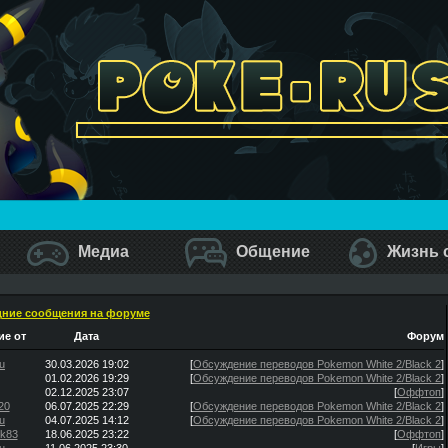
Медиа
Общение
Жизнь 
ние сообщения на форуме
е от
Дата
Форум
u
30.03.2026 19:02
[
Обсуждение переводов Pokemon White 2/Black 2
]
01.02.2026 19:29
[
Обсуждение переводов Pokemon White 2/Black 2
]
02.12.2025 23:07
[
Оффтоп
]
20
06.07.2025 22:29
[
Обсуждение переводов Pokemon White 2/Black 2
]
u
04.07.2025 14:12
[
Обсуждение переводов Pokemon White 2/Black 2
]
ik83
18.06.2025 23:22
[
Оффтоп
]