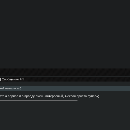
1 | Сообщение #
3
лей менталиста.)
то,а сериал и в правду очень интересный, 4 сезон просто супер=)