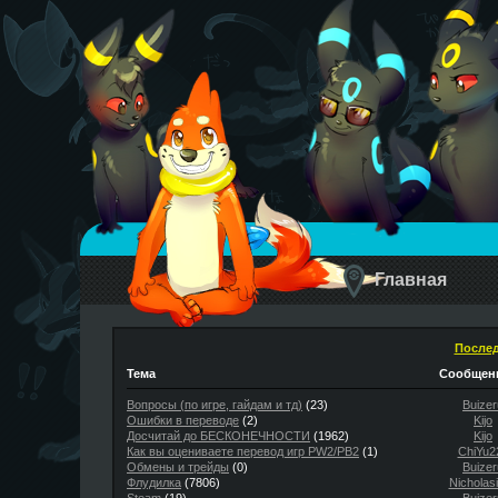
Главная
Послед
Тема
Сообщени
Вопросы (по игре, гайдам и тд)
(23)
Buizer
Ошибки в переводе
(2)
Kijo
Досчитай до БЕСКОНЕЧНОСТИ
(1962)
Kijo
Как вы оцениваете перевод игр PW2/PB2
(1)
ChiYu2
Обмены и трейды
(0)
Buizer
Флудилка
(7806)
Nicholas