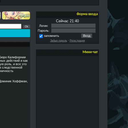
Форма входа
Сейчас 21:40
Логин:
Пароль:
запомнить
Забыл пароль
·
Регистрация
Мини-чат
 Бюро Калифорнии
ных действий и как
ю роль, и все это
в следственной
аничность
, Доминик Хоффман,