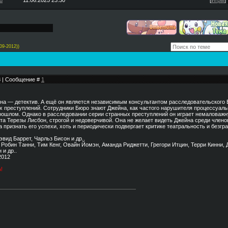
u
11.06.2025 23:30
[
Игры
]
09-2012))
38 | Сообщение #
1
на — детектив. А ещё он является независимым консультантом расследовательского
х преступлений. Сотрудники Бюро знают Джейна, как частого нарушителя процессуаль
ошлом. Однако в расследовании серии странных преступлений он играет немаловажну
та Терезы Лисбон, строгой и недоверчивой. Она не желает видеть Джейна среди члено
 признать его успехи, хоть и периодически подвергает критике театральность и безгр
Дэвид Баррет, Чарльз Бисон и др..
 Робин Танни, Тим Кенг, Овайн Йомэн, Аманда Риджетти, Грегори Итцин, Терри Кинни
и др..
2012
!