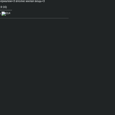
 сериалом=3 вполне милая вещь=3
19:16)
------------
не