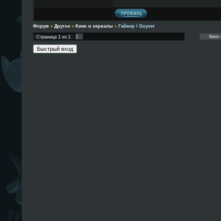
Форум
»
Другое
»
Кино и сериалы
»
Гайвер / Guyver
1
Страница
1
из
1