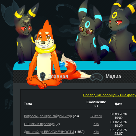
Главная
Медиа
Последние сообщения на фор
Сообщение
Тема
Дата
от
30.03.2026
Вопросы (по игре, гайдам и тд)
(23)
Buizeru
19:02
01.02.2026
Ошибки в переводе
(2)
Kijo
19:29
02.12.2025
Досчитай до БЕСКОНЕЧНОСТИ
(1962)
Kijo
23:07