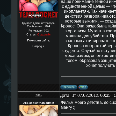
наше понимание генной инж
с единственной целью — чт
инопланетян. Так начинает
действия разворачиваются
которые выжили, — созд
Группа: Администраторы
Кронос. Она раздобыла гай
Сообщений:
3044
в организм. Мутант в кос
Репутация:
302
Статус:
Оффлайн
машина для убийства. Про
знает как активировать эт
Покемоны сайта:
Кроноса выкрал гайвер и
Награды:
студента. Случайно вступи
механизмом, он его активи
телом, образовав защитн
хочет получить
Дата: Вт, 07.02.2012, 00:35 
ZiPo
Фильм моего детства, до си
20% cooler than admin
мангу :)