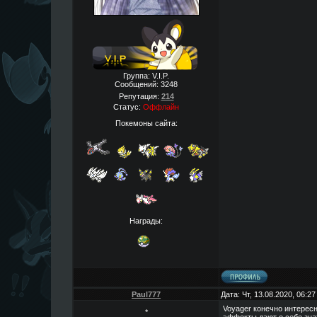
Группа: V.I.P.
Сообщений:
3248
Репутация:
214
Статус:
Оффлайн
Покемоны сайта:
Награды:
Paul777
Дата: Чт, 13.08.2020, 06:2
Voyager конечно интересны
*