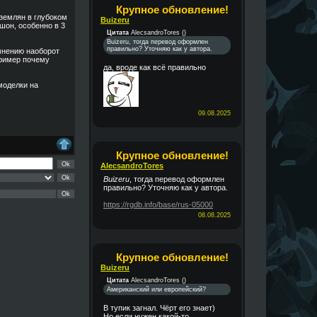
Крупное обновление!
 землян в глубоком
Buizeru
шон, особенно в 3
Цитата
AlecsandroTores
(
)
Buizeru, тогда перевод оформлен
правильно? Уточняю как у автора.
мнению наоборот
пример почему
да, вроде как всё правильно
моделки на
09.08.2025
Крупное обновление!
AlecsandroTores
Buizeru
, тогда перевод оформлен
правильно? Уточняю как у автора.
https://rgdb.info/base/rus-05000
08.08.2025
Крупное обновление!
Buizeru
Цитата
AlecsandroTores
(
)
Американский или европейский?
В тупик загнал. Чёрт его знает)
Но если нужен какой-то