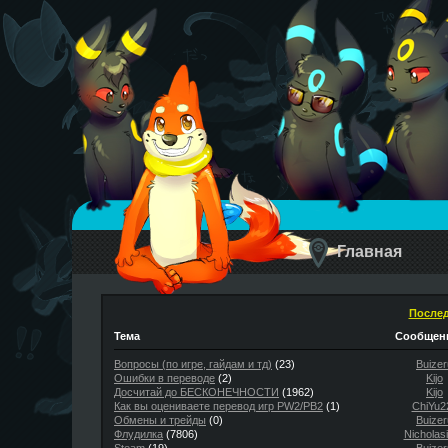
Главная
Послед
Тема
Сообщени
Вопросы (по игре, гайдам и тд)
(23)
Buizer
Ошибки в переводе
(2)
Kijo
Досчитай до БЕСКОНЕЧНОСТИ
(1962)
Kijo
Как вы оцениваете перевод игр PW2/PB2
(1)
ChiYu2
Обмены и трейды
(0)
Buizer
Флудилка
(7806)
Nicholas