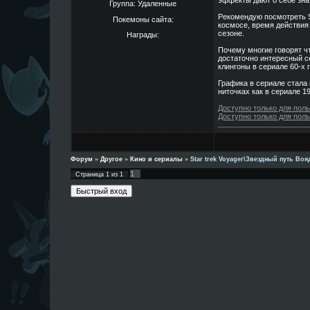
эффекты дают о себе знат
Группа: Удаленные
Рекомендую посмотреть St
Покемоны сайта:
космосе, время действия 
сезоне.
Награды:
Почему многие говорят ч
достаточно интересный с
клингоны в сериале 60-х 
Графика в сериале стала 
ниточках как в сериале 19
Доступно только для пол
Доступно только для пол
Форум
»
Другое
»
Кино и сериалы
»
Star trek Voyager\Звездный путь Во
1
Страница
1
из
1