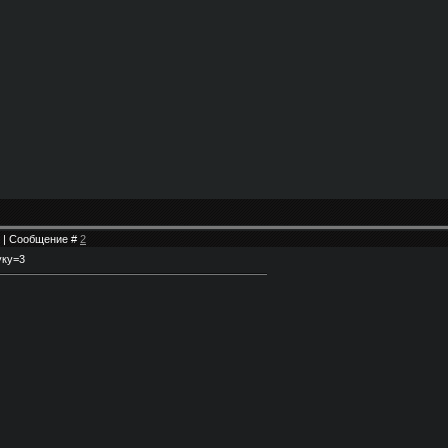
14 | Сообщение #
2
уку=3