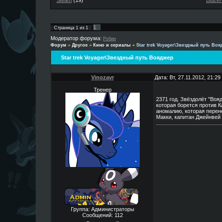
Steam
(19)
Buizer
1
Страница
1
из
1
Модератор форума:
Робин
Форум
»
Другое
»
Кино и сериалы
»
Star trek Voyager\Звездный путь Во
Star trek Voyager\Звездный путь Вояджер
Vinozavr
Дата: Вт, 27.11.2012, 21:2
Тренер
2371 год. Звёздолёт "Во
которая борется против 
аномалию, которая перено
Макки, капитан Джейнвей
Группа: Администраторы
Сообщений:
112