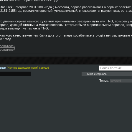
ь так как снят сериал был в 1995 году.
ar Trek Enterprise 2001-2005 года ( 4 сезона), сериал рассказывает о первых полетах
2151-2155 год, сериал интересный, увлекательный, спецэффекты радуют глаз, есть эк
то данный сериал намного хуже чем оригинальный звездный путь или TNG, по моему 
ериал, дающий ответы на многие вопросы, которые были в оригинальном сериале, на
годов выглядят не так как в TNG.
намного качественее чем была до этого, теперь корабли все это cgi а не пластиковые 
87 года.
ьзователей
ьзователей
яджер
(Научно-фантастический сериал)
Поиск: