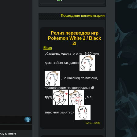
Последние комментарии
Релиз переводов игр
Pokemon White 2 / Black
2!
Eltun
обалдеть, ждал этого лет 5-10, уже
даже забыл как давно
, но наконец-то вот оно,
спасибо всем за колоссальный
труд
, а я
знаю чем заняться
02.07.2026
 визуальные