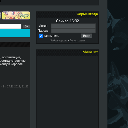
Форма входа
Сейчас 16:32
Логин:
Пароль:
запомнить
Забыл пароль
·
Регистрация
Мини-чат
, организации,
пространственную
омандой корабля
r
-
Вт, 27.11.2012, 21:29