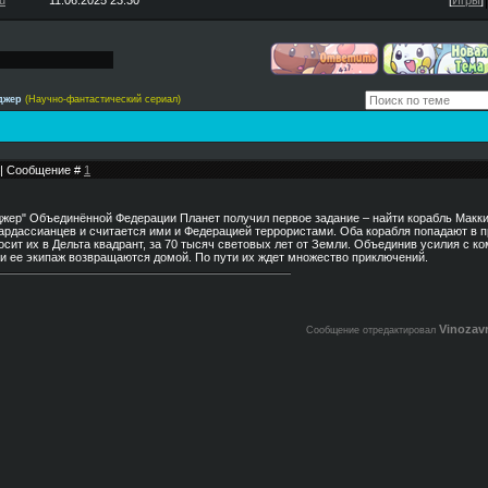
u
11.06.2025 23:30
[
Игры
]
яджер
(Научно-фантастический сериал)
9 | Сообщение #
1
яджер" Объединённой Федерации Планет получил первое задание – найти корабль Макки
Кардассианцев и считается ими и Федерацией террористами. Оба корабля попадают в 
сит их в Дельта квадрант, за 70 тысяч световых лет от Земли. Объединив усилия с к
 и ее экипаж возвращаются домой. По пути их ждет множество приключений.
Vinozav
Сообщение отредактировал