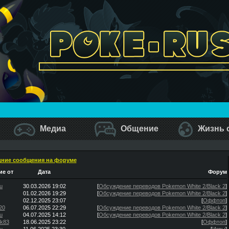
Медиа
Общение
Жизнь 
ние сообщения на форуме
е от
Дата
Форум
u
30.03.2026 19:02
[
Обсуждение переводов Pokemon White 2/Black 2
]
01.02.2026 19:29
[
Обсуждение переводов Pokemon White 2/Black 2
]
02.12.2025 23:07
[
Оффтоп
]
20
06.07.2025 22:29
[
Обсуждение переводов Pokemon White 2/Black 2
]
u
04.07.2025 14:12
[
Обсуждение переводов Pokemon White 2/Black 2
]
ik83
18.06.2025 23:22
[
Оффтоп
]