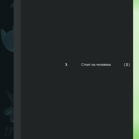
3
.
Стоит на человека
[
2
]