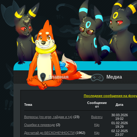
Главная
Медиа
Последние сообщения на фор
Сообщение
Тема
Дата
от
30.03.2026
Вопросы (по игре, гайдам и тд)
(23)
Buizeru
19:02
01.02.2026
Ошибки в переводе
(2)
Kijo
19:29
02.12.2025
Досчитай до БЕСКОНЕЧНОСТИ
(1962)
Kijo
23:07