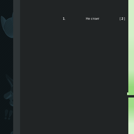
1
.
Не стоит
[
2
]