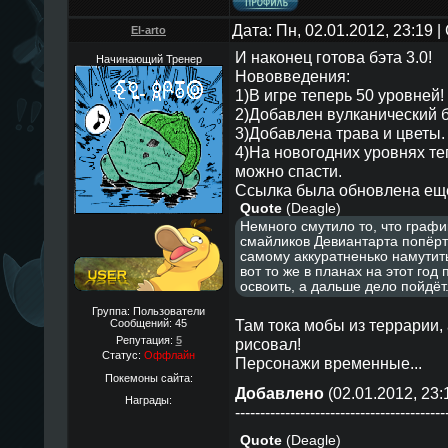
Дата: Пн, 02.01.2012, 23:19
El-arto
И наконец готова бэта 3.0!
Начинающий Тренер
Нововведения:
1)В игре теперь 50 уровней!
2)Добавлен вулканический 
3)Добавлена трава и цветы.
4)На новогодних уровнях те
можно спасти.
Ссылка была обновлена ещё
Quote
(
Deagle
)
Немного смутило то, что граф
смайликов Девиантарта попёрт
самому аккуратненько намутить
вот то же в планах на этот год 
освоить, а дальше дело пойдёт
Группа: Пользователи
Там тока мобы из террарии, 
Сообщений:
45
Репутация:
5
рисовал!
Статус:
Оффлайн
Персонажи временные...
Покемоны сайта:
Добавлено
(02.01.2012, 23:
Награды:
------------------------------------------
Quote
(
Deagle
)