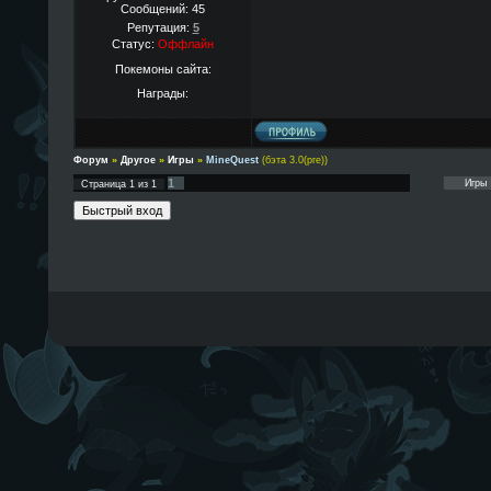
Сообщений:
45
Репутация:
5
Статус:
Оффлайн
Покемоны сайта:
Награды:
Форум
»
Другое
»
Игры
»
MineQuest
(бэта 3.0(pre))
1
Страница
1
из
1