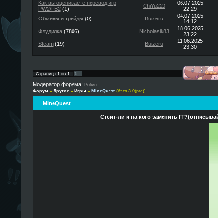
Как вы оцениваете перевод игр
06.07.2025
ChiYu220
PW2/PB2
(1)
22:29
04.07.2025
Обмены и трейды
(0)
Buizeru
14:12
18.06.2025
Флудилка
(7806)
Nicholasik83
23:22
11.06.2025
Steam
(19)
Buizeru
23:30
1
Страница
1
из
1
Модератор форума:
Робин
Форум
»
Другое
»
Игры
»
MineQuest
(бэта 3.0(pre))
MineQuest
Стоит-ли и на кого заменить ГГ?(отписывай