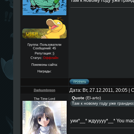
Там к новому году уже гран
Группа: Пользователи
Сообщений:
45
Репутация:
5
Статус:
Оффлайн
Покемоны сайта:
Награды:
Дата: Вт, 27.12.2011, 20:05 
Darkumbreon
Quote
(
El-arto
)
The Time Lord
Там к новому году уже грандио
уии*__* ждууууу*__* You ma