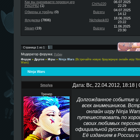
Как вы оцениваете перевод игр
06.07.2025
ChiYu220
PW2/PB2
(1)
22:29
04.07.2025
Обмены и трейды
(0)
Buizeru
14:12
18.06.2025
Флудилка
(7806)
Nicholasik83
23:22
11.06.2025
Steam
(19)
Buizeru
23:30
1
Страница
1
из
1
Модератор форума:
Робин
Форум
»
Другое
»
Игры
»
Ninja Wars
(Встречайте новую браузерную онлайн игру Nin
Wars)
Ninja Wars
Дата: Вс, 22.04.2012, 18:18 
Smolya
Тренер
Долгожданное событие и 
всех анимешников. Вст
онлайн игру Ninja War
путешествовать по хорош
своих любимых персона
официальной русской верси
Её изданием в России 