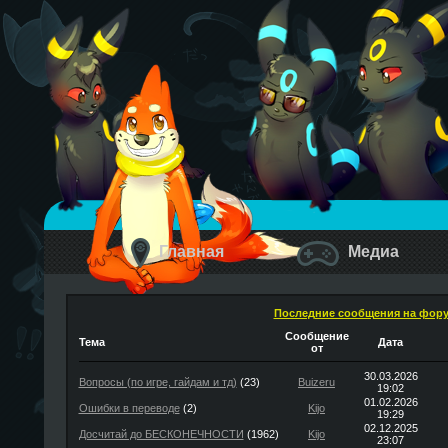
Главная
Медиа
Последние сообщения на фор
Сообщение
Тема
Дата
от
30.03.2026
Вопросы (по игре, гайдам и тд)
(23)
Buizeru
19:02
01.02.2026
Ошибки в переводе
(2)
Kijo
19:29
02.12.2025
Досчитай до БЕСКОНЕЧНОСТИ
(1962)
Kijo
23:07