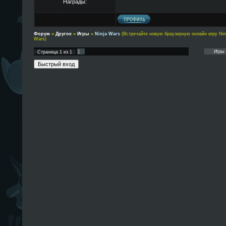
Награды:
Форум
»
Другое
»
Игры
»
Ninja Wars
(Встречайте новую браузерную онлайн игру Nin
Wars)
1
Страница
1
из
1