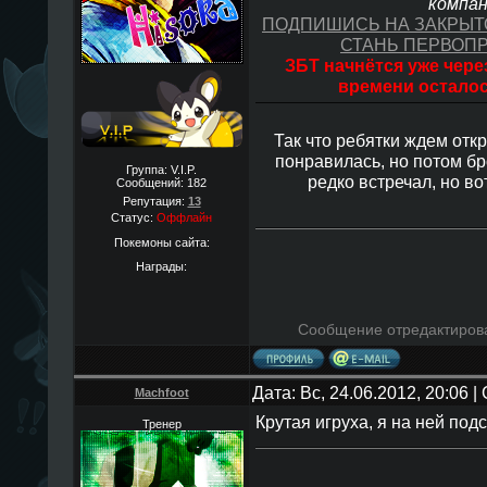
компани
ПОДПИШИСЬ НА ЗАКРЫТ
СТАНЬ ПЕРВОПР
ЗБТ начнётся уже через
времени осталос
Так что ребятки ждем откр
понравилась, но потом бро
Группа: V.I.P.
редко встречал, но во
Сообщений:
182
Репутация:
13
Статус:
Оффлайн
Покемоны сайта:
Награды:
Сообщение отредактиро
Дата: Вс, 24.06.2012, 20:06 
Machfoot
Крутая игруха, я на ней под
Тренер