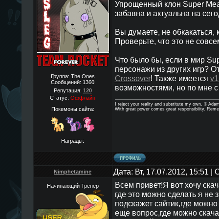
Упрощенный клон Super Mea
забавна и актуальна на сег
Вы думаете, не обкакаться, 
Проверьте, что это не совсе
Что было бы, если в мир Sup
персонажи из других игр? От
Группа: The Ones
Crossover
! Также имеется
v1
Сообщений:
1360
возможностями, но по мне с
Репутация:
120
Статус:
Оффлайн
I reject your reality and substitute my own. © Ad
Покемоны сайта:
With great power comes great responsibility. Reme
Награды:
Дата: Вт, 17.07.2012, 15:51 
Nimphetamine
Всем привет!Я вот хочу ска
Начинающий Тренер
где это можно сделать я не 
подскажет сайтик,где можно
еще вопрос,где можно скач