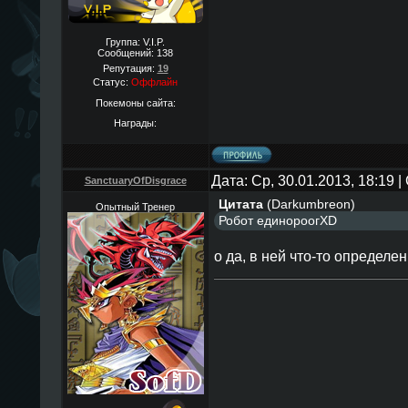
Группа: V.I.P.
Сообщений:
138
Репутация:
19
Статус:
Оффлайн
Покемоны сайта:
Награды:
Дата: Ср, 30.01.2013, 18:19
SanctuaryOfDisgrace
Цитата
(
Darkumbreon
)
Опытный Тренер
Робот единороогXD
о да, в ней что-то определен