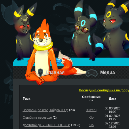
Главная
Медиа
Последние сообщения на фор
Сообщение
Тема
Дата
от
30.03.2026
Вопросы (по игре, гайдам и тд)
(23)
Buizeru
19:02
01.02.2026
Ошибки в переводе
(2)
Kijo
19:29
02.12.2025
Досчитай до БЕСКОНЕЧНОСТИ
(1962)
Kijo
23:07