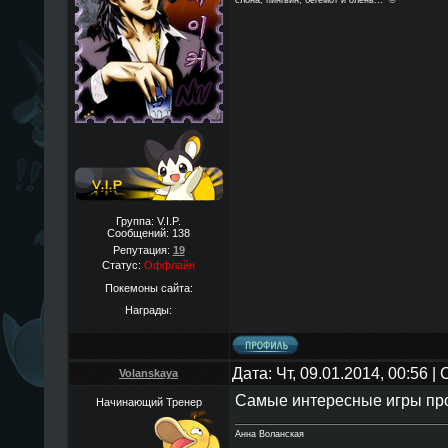
слона, пингвин, бегемот и олень..." ©
Группа: V.I.P.
Сообщений:
138
Репутация:
19
Статус:
Оффлайн
Покемоны сайта:
Награды:
Дата: Чт, 09.01.2014, 00:56 
Volanskaya
Самые интересные игры пр
Начинающий Тренер
Анна Воланская