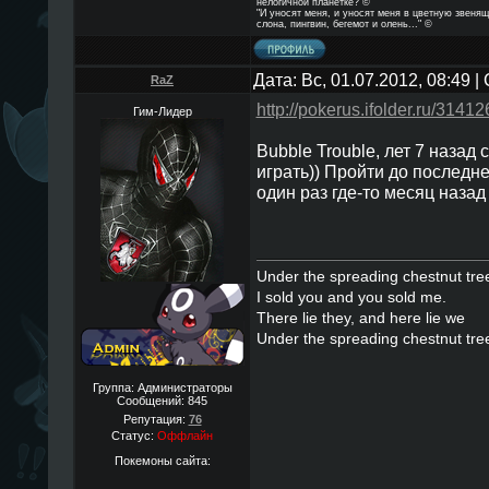
нелогичной планетке? ©
"И уносят меня, и уносят меня в цветную звенящ
слона, пингвин, бегемот и олень..." ©
Дата: Вс, 01.07.2012, 08:49 
RaZ
http://pokerus.ifolder.ru/3141
Гим-Лидер
Bubble Trouble, лет 7 назад
играть)) Пройти до последн
один раз где-то месяц назад
Under the spreading chestnut tre
I sold you and you sold me.
There lie they, and here lie we
Under the spreading chestnut tre
Группа: Администраторы
Сообщений:
845
Репутация:
76
Статус:
Оффлайн
Покемоны сайта: