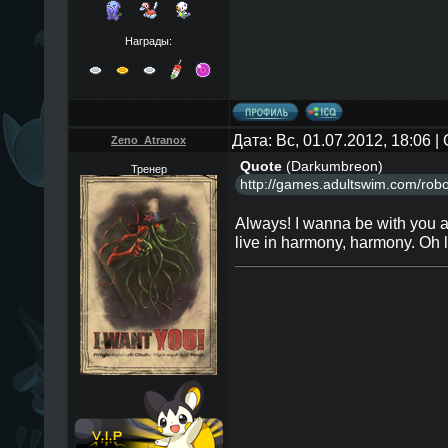
Награды:
Дата: Вс, 01.07.2012, 18:06 
Zeno_Atranox
Quote
(
Darkumbreon
)
Тренер
http://games.adultswim.com/robo
Always! I wanna be with you 
live in harmony, harmony. Oh 