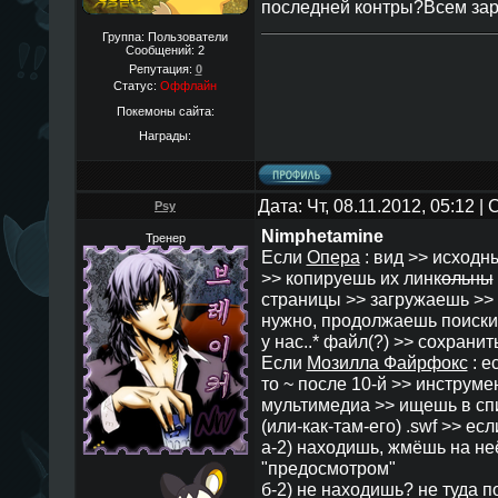
последней контры?Всем зар
Группа: Пользователи
Сообщений:
2
Репутация:
0
Статус:
Оффлайн
Покемоны сайта:
Награды:
Дата: Чт, 08.11.2012, 05:12 
Psy
Nimphetamine
Тренер
Если
Опера
: вид >> исходны
>> копируешь их линк
ольны
страницы >> загружаешь >> 
нужно, продолжаешь поиски б
у нас..* файл(?) >> сохранить 
Если
Мозилла Файрфокс
: е
то ~ после 10-й >> инструме
мультимедиа >> ищешь в сп
(или-как-там-его) .swf >> есл
а-2) находишь, жмёшь на н
"предосмотром"
б-2) не находишь? не туда п