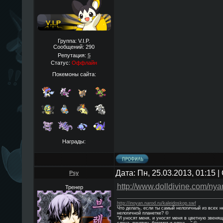
Группа: V.I.P.
Сообщений:
290
Репутация:
5
Статус:
Оффлайн
Покемоны сайта:
Награды:
Дата: Пн, 25.03.2013, 01:15
Psy
http://www.dolldivine.com/nyan
Тренер
http://inoyan.narod.ru/kaleidoskop.swf
Что делать, если ты самый нелогичный из всех 
нелогичной планетке? ©
"И уносят меня, и уносят меня в цветную звенящ