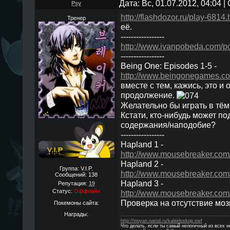
Дата: Вс, 01.07.2012, 04:04 
Psy
http://flashdozor.ru/play-6814.
Тренер
её.
-----------------
http://www.ivanpobeda.com/
-----------------
Being One: Episodes 1-5 -
http://www.beingonegames.co
вместе с тем, кажись, это и 
продолжение.
Желательно бы играть в тём
Кстати, кто-нибудь может по
содержания/наподобие?
-----------------
Hapland 1 -
http://www.mousebreaker.co
Hapland 2 -
Группа: V.I.P.
http://www.mousebreaker.co
Сообщений:
138
Hapland 3 -
Репутация:
19
Статус:
Оффлайн
http://www.mousebreaker.co
Проверка на отсутствие моз
Покемоны сайта:
Награды:
http://inoyan.narod.ru/kaleidoskop.swf
Что делать, если ты самый нелогичный из всех 