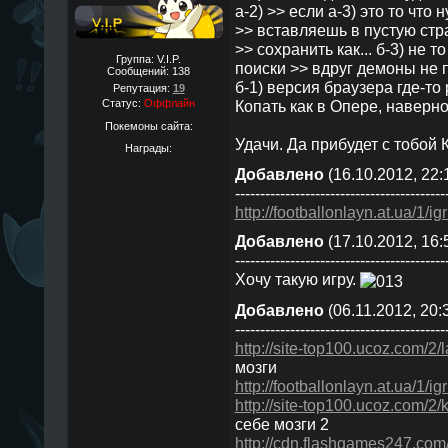
а-2) >> если а-3) это то что
>> вставляешь в пустую стр
>> сохранить как... б-3) не 
Группа: V.I.P.
поиски >> вдруг демоны не
Сообщений:
138
б-1) версия браузера где-то 
Репутация:
19
Статус:
Оффлайн
Копать как в Опере, наверно
Покемоны сайта:
Удачи. Да прибудет с тобой 
Награды:
Добавлено
(16.10.2012, 22:
------------------------------------------
http://footballonlayn.at.ua/1/i
Добавлено
(17.10.2012, 16:
------------------------------------------
Хочу такую игру.
Добавлено
(06.11.2012, 20:
------------------------------------------
http://site-top100.ucoz.com/2/
мозги
http://footballonlayn.at.ua/1/ig
http://site-top100.ucoz.com/2/
себе мозги 2
http://cdn.flashgames247.co