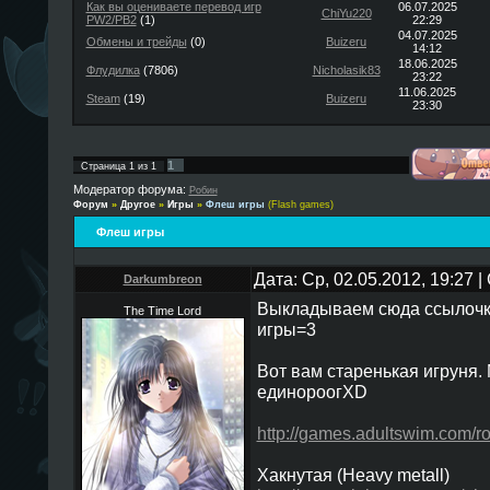
Как вы оцениваете перевод игр
06.07.2025
ChiYu220
PW2/PB2
(1)
22:29
04.07.2025
Обмены и трейды
(0)
Buizeru
14:12
18.06.2025
Флудилка
(7806)
Nicholasik83
23:22
11.06.2025
Steam
(19)
Buizeru
23:30
1
Страница
1
из
1
Модератор форума:
Робин
Форум
»
Другое
»
Игры
»
Флеш игры
(Flash games)
Флеш игры
Дата: Ср, 02.05.2012, 19:27
Darkumbreon
Выкладываем сюда ссылочк
The Time Lord
игры=3
Вот вам старенькая игруня.
единороогXD
http://games.adultswim.com/ro
Хакнутая (Heavy metall)