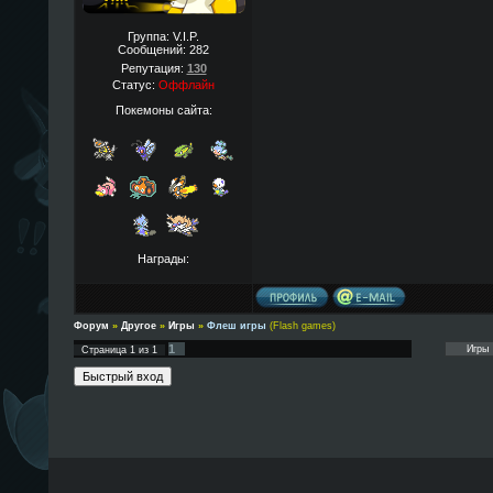
Группа: V.I.P.
Сообщений:
282
Репутация:
130
Статус:
Оффлайн
Покемоны сайта:
Награды:
Форум
»
Другое
»
Игры
»
Флеш игры
(Flash games)
1
Страница
1
из
1