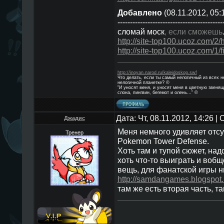
Добавлено
(08.11.2012, 05:
------------------------------------------
сломай моск
, если сможешь
http://site-top100.ucoz.com/2
http://site-top100.ucoz.com/1/f
http://inoyan.narod.ru/kaleidoskop.swf
Что делать, если ты самый нелогичный из всех 
нелогичной планетке? ©
"И уносят меня, и уносят меня в цветную звенящ
слона, пингвин, бегемот и олень..." ©
Дата: Чт, 08.11.2012, 14:26 
Джадис
Меня немного удивляет отc
Тренер
Pokemon Tower Defense.
Хоть там и тупой cюжет, на
хоть что-то выиграть и воб
вещь, для фанатcкой игры н
http://samdangames.blogspot.
там же еcть вторая чаcть, т