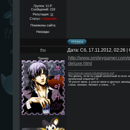
Группа: V.I.P.
Сообщений:
218
Репутация:
11
Статус:
Оффлайн
Покемоны сайта:
Награды:
Дата: Сб, 17.11.2012, 02:26 
Psy
http://www.smileygamer.com/p
Тренер
deluxe.html
http://inoyan.narod.ru/kaleidoskop.swf
Что делать, если ты самый нелогичный из всех 
нелогичной планетке? ©
"И уносят меня, и уносят меня в цветную звенящ
слона, пингвин, бегемот и олень..." ©