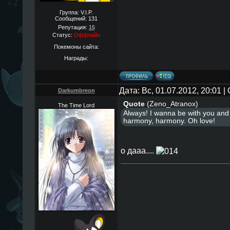
Группа: V.I.P.
Сообщений:
131
Репутация:
15
Статус:
Оффлайн
Покемоны сайта:
Награды:
Дата: Вс, 01.07.2012, 20:01 
Darkumbreon
Quote
(
Zeno_Atranox
)
The Time Lord
Always! I wanna be with you and 
harmony, harmony. Oh love!
о дааа....