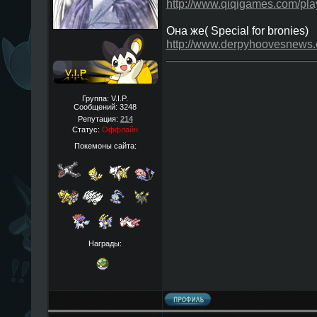
http://www.qiqigames.com/pla
Она же( Special for bronies)
http://www.derpyhoovesnews
Группа: V.I.P.
Сообщений:
3248
Репутация:
214
Статус:
Оффлайн
Покемоны сайта:
Награды: