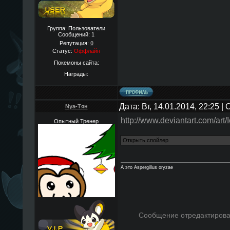
Группа: Пользователи
Сообщений:
1
Репутация:
0
Статус:
Оффлайн
Покемоны сайта:
Награды:
Дата: Вт, 14.01.2014, 22:25 
Nya-Тян
http://www.deviantart.com/ar
Опытный Тренер
А это Aspergillus oryzae
Сообщение отредактиров