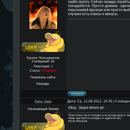
скайп-группу. Сейчас правда спрайт
понадобятся. Просто думаем - сдел
персонажей вручную или просто выб
случаях есть плюсы и минусы.
Группа: Пользователи
Сообщений:
20
Репутация:
7
Статус:
Оффлайн
Покемоны сайта:
Награды:
Дата: Ср, 12.09.2012, 16:35 | Сообще
Папа_Заяц
Okay...Skype:dimon-pt-
Начинающий Тренер
"Нам очень часто холодно и не всегда дело в том
Чаще нам просто холодно от одиночества."
Антон Маханов