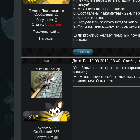
4. Геймплей перешел из стадии "в об
нарисуй!"
5. Механика игры разработана.
Группа: Пользователи
6. Составлены параметры к 22-м пер
Сообщений:
20
пока в фотошопе.
Репутация:
7
7. Форума или ресурса нет,так как в 
Статус:
Оффлайн
8. Финансы для раскрутки, рекламы и
Покемоны сайта:
Если кто-либо желает помочь и поуча
Награды:
просим.
Дата: Вс, 19.08.2012, 18:40 | Сообще
Nat
Ух... Вроде на этот раз что-то серье
Опытный Тренер
к нам!" )
Могу предложить себя только как тес
появляться. Опыт есть.
Группа: V.I.P.
Сообщений:
357
Репутация:
40