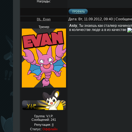
Награды:
Дата: Вт, 11.09.2012, 09:40 | Сообще
DL_Evan
Asty
, Ты знаешь как сталкер начинал
Тренер
в количестве люде а в из качестве
Группа: V.I.P.
Сообщений:
241
Репутация:
8
Статус:
Оффлайн