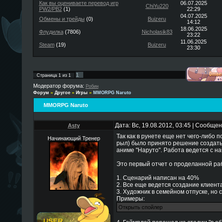
Как вы оцениваете перевод игр
06.07.2025
ChiYu220
PW2/PB2
(1)
22:29
04.07.2025
Обмены и трейды
(0)
Buizeru
14:12
18.06.2025
Флудилка
(7806)
Nicholasik83
23:22
11.06.2025
Steam
(19)
Buizeru
23:30
1
Страница
1
из
1
Модератор форума:
Робин
Форум
»
Другое
»
Игры
»
MMORPG Naruto
MMORPG Naruto
Дата: Вс, 19.08.2012, 03:45 | Сообще
Asty
Так как в рунете еще нет чего-либо п
Начинающий Тренер
рыл) было принято решение создат
аниме "Наруто". Работа ведется с н
Это первый отчет о проделанной раб
1. Сценарий написан на 40%
2. Все еще ведется создание клиента
3. Художник в семейном отпуске, но
Примеры: