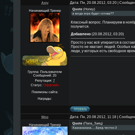
Дата: Пн, 20.08.2012, 03:20 | Сообще
Asty
Quote
(
Honey
)
Начинающий Тренер
а когда игра будет готова??
Классный вопрос. Планируем в ноябр
получится.
Добавлено
(20.08.2012, 03:20)
---------------------------------------------
Просто у нас всё упирается в составл
Просто не хватает людей. Особых на
люди, у которых есть свободное врем
Группа: Пользователи
Сообщений:
20
Репутация:
7
Статус:
Оффлайн
Покемоны сайта:
Награды:
Дата: Пн, 20.08.2012, 11:18 | Сообще
Woo
Quote
(
Папа_Заяц
)
Начинающий Тренер
Хаахахахаха.....Бред честно;3