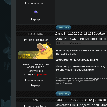
Покемоны сайта:
Награды:
Дата: Вт, 11.09.2012, 18:19 | Сообще
Папа_Заяц
Asty
, Рад буду помочь я фотошопер
Начинающий Тренер
если понравяться скину всех персов 
потавте в репу+
Добавлено
(11.09.2012, 18:19)
---------------------------------------------
Группа: Пользователи
Локации рисовать не умею ищите дру
Сообщений:
7
месно у вас на 360pix карте
Репутация:
0
Статус:
Оффлайн
"Нам очень часто холодно и не всегда дело в том
Покемоны сайта:
Чаще нам просто холодно от одиночества."
Антон Маханов
Награды:
Дата: Ср, 12.09.2012, 00:55 | Сообще
Asty
Замечательно. С радостью принимае
Начинающий Тренер