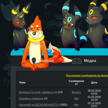
Главная
Медиа
Последние сообщения на фор
Сообщение
Тема
Дата
от
30.03.2026
Вопросы (по игре, гайдам и тд)
(23)
Buizeru
19:02
01.02.2026
Ошибки в переводе
(2)
Kijo
19:29
02.12.2025
Досчитай до БЕСКОНЕЧНОСТИ
(1962)
Kijo
23:07