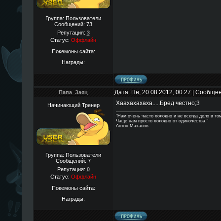
Группа: Пользователи
Сообщений:
73
Репутация:
3
Статус:
Оффлайн
Покемоны сайта:
Награды:
Дата: Пн, 20.08.2012, 00:27 | Сообще
Папа_Заяц
Хаахахахаха.....Бред честно;3
Начинающий Тренер
"Нам очень часто холодно и не всегда дело в том
Чаще нам просто холодно от одиночества."
Антон Маханов
Группа: Пользователи
Сообщений:
7
Репутация:
0
Статус:
Оффлайн
Покемоны сайта:
Награды: