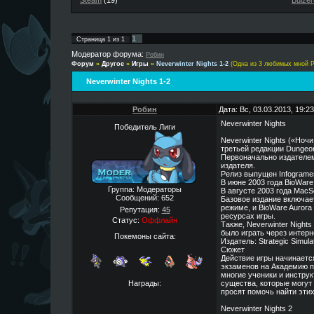
Steam
(19)
Buizer
1
Страница
1
из
1
Модератор форума:
Робин
Форум
»
Другое
»
Игры
»
Neverwinter Nights 1-2
(Одна из 3 любимых мной 
Neverwinter Nights 1-2
Робин
Дата: Вс, 03.03.2013, 19:
Neverwinter Nights
Победитель Лиги
Neverwinter Nights («Но
третьей редакции Dungeo
Первоначально издателем 
издателя.
Релиз выпущен Infogrames
В июне 2003 года BioWare
Группа: Модераторы
В августе 2003 года MacS
Сообщений:
652
Базовое издание включае
режиме, и BioWare Aurora
Репутация:
45
ресурсах игры.
Статус:
Оффлайн
Также, Neverwinter Night
было играть через интерне
Покемоны сайта:
Издатель: Strategic Simulat
Сюжет
Действие игры начинаетс
экзаменов на Академию п
многие ученики и инструк
Награды:
существа, которые могут 
просят помочь найти эти
Neverwinter Nights 2