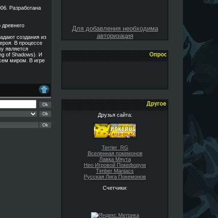
006. Разработана
 древнего
Для добавления необходима
авторизация
падают создания из
ероя. В процессе
ву является
g of Shadows). И
Опрос
сем миром. В игре
Другое
Друзья сайта:
Terrier_RG
Вселенная покемонов
Лавка Мяута
Нео Игровой Покефорум
Timber Maniacs
Русская Лига Покемонов
Счетчики: