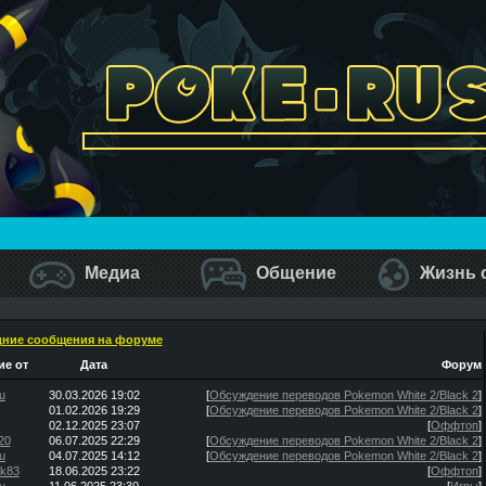
Медиа
Общение
Жизнь 
ние сообщения на форуме
е от
Дата
Форум
u
30.03.2026 19:02
[
Обсуждение переводов Pokemon White 2/Black 2
]
01.02.2026 19:29
[
Обсуждение переводов Pokemon White 2/Black 2
]
02.12.2025 23:07
[
Оффтоп
]
20
06.07.2025 22:29
[
Обсуждение переводов Pokemon White 2/Black 2
]
u
04.07.2025 14:12
[
Обсуждение переводов Pokemon White 2/Black 2
]
ik83
18.06.2025 23:22
[
Оффтоп
]