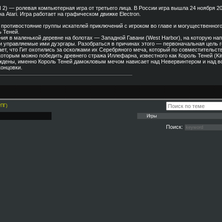
N 2) — ролевая компьютерная игра от третьего лица. В России игра вышла 24 ноября 2
а Atari. Игра работает на графическом движке Electron.
 противостояние группы искателей приключений с игроком во главе и могущественного
ь Теней.
ия в маленькой деревне на болотах — Западной Гавани (West Harbor), на которую на
и управляемые ими дуэргары. Разобраться в причинах этого — первоначальная цель г
ает, что Гит охотились за осколками их Серебряного меча, который по совместительст
оторым можно победить древнего стража Иллефарна, известного как Король Теней (Kin
еждены, именно Король Теней дамокловым мечом нависает над Невервинтером и над в
онцовки.
РПГ)
Поиск: