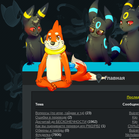
Главная
Послед
Тема
Сообщени
Вопросы (по игре, гайдам и тд)
(23)
Buizer
Ошибки в переводе
(2)
Kijo
Досчитай до БЕСКОНЕЧНОСТИ
(1962)
Kijo
Как вы оцениваете перевод игр PW2/PB2
(1)
ChiYu2
Обмены и трейды
(0)
Buizer
Флудилка
(7806)
Nicholas