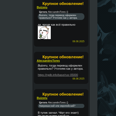
Крупное обновление!
Buizeru
Цитата
AlecsandroTores
(
)
Buizeru, тогда перевод оформлен
правильно? Уточняю как у автора.
да, вроде как всё правильно
09.08.2025
Крупное обновление!
AlecsandroTores
Buizeru
, тогда перевод оформлен
правильно? Уточняю как у автора.
https://rgdb.info/base/rus-05000
08.08.2025
Крупное обновление!
Buizeru
Цитата
AlecsandroTores
(
)
Американский или европейский?
В тупик загнал. Чёрт его знает)
Но если нужен какой-то