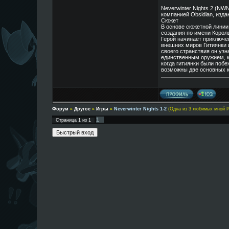
Neverwinter Nights 2 (NW
компанией Obsidian, издан
Сюжет
В основе сюжетной линии
создания по имени Корол
Герой начинает приключен
внешних миров Гитиянки 
своего странствия он узн
единственным оружием, к
когда гитиянки были поб
возможны две основных к
Форум
»
Другое
»
Игры
»
Neverwinter Nights 1-2
(Одна из 3 любимых мной 
1
Страница
1
из
1