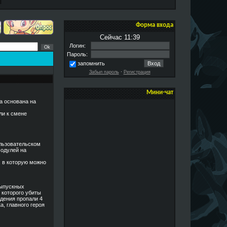
Форма входа
Сейчас 11:39
Логин:
Пароль:
запомнить
Забыл пароль
·
Регистрация
Мини-чат
а основана на
ли к смене
ользовательском
модулей на
, в которую можно
выпускных
 которого убиты
адения пропали 4
а, главного героя