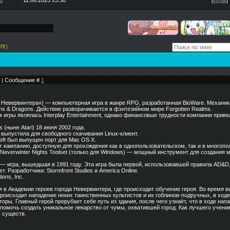
u
11.06.2025 23:30
[
Игры
]
РПГ)
23 | Сообщение #
1
чи Невервинтера») — компьютерная игра в жанре RPG, разработанная BioWare. Механик
ns & Dragons. Действие разворачивается в фэнтезийном мире Forgotten Realms.
игры являлась Interplay Entertainment, однако финансовые трудности компании приве
 (ныне Atari) 18 июня 2002 года.
 выпустила для свободного скачивания Linux-клиент.
oft был выпущен порт для Mac OS X.
т кампанию, доступную для прохождения как в однопользовательском, так и в многоп
 Neverwinter Nights Toolset (только для Windows) — мощный инструмент для создания 
s — игра, вышедшая в 1991 году. Эта игра была первой, использовавшей правила AD&D
т. Разработчики: Stormfront Studios и America Online.
ions, Inc.
я в Академии героев города Невервинтера, где происходит обучение героя. Во время 
роисходит нападение неких таинственных культистов и их гоблинов-подручных, в ходе
торы. Главный герой прорубает себе путь из здания, после чего узнаёт, что в ходе нап
помочь создать уникальное лекарство от чумы, охватившей город. Как лучшего ученик
х существ.