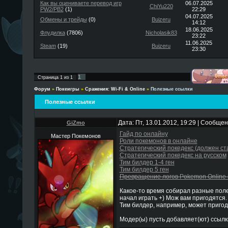
Как вы оцениваете перевод игр
06.07.2025
ChiYu220
PW2/PB2
(1)
22:29
04.07.2025
Обмены и трейды
(0)
Buizeru
14:12
18.06.2025
Флудилка
(7806)
Nicholasik83
23:22
11.06.2025
Steam
(19)
Buizeru
23:30
1
Страница
1
из
1
Форум
»
Покеигры
»
Сражения: Wi-Fi & Online
»
Полезные ссылки
Полезные ссылки
Дата: Пт, 13.01.2012, 19:29 | Сообще
GiZmo
Гайд по онлайну
Мастер Покемонов
Роли покемонов в онлайне
Стратегический покедекс (должен ст
Стратегический покедекс на русском
Тим билдер 1-4 ген
Тим билдер 5 ген
Превращение логов Pokemon Online 
Какое-то время собирал разные поле
начал играть +) Мож вам пригодятся.
Тим билдер, например, может приго
Модер(ы) пусть добавляет(ют) ссыл