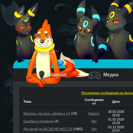
Главная
Медиа
Последние сообщения на фор
Сообщение
Тема
Дата
от
30.03.2026
Вопросы (по игре, гайдам и тд)
(23)
Buizeru
19:02
01.02.2026
Ошибки в переводе
(2)
Kijo
19:29
02.12.2025
Досчитай до БЕСКОНЕЧНОСТИ
(1962)
Kijo
23:07