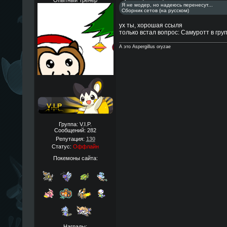
Опытный Тренер
Я не модер, но надеюсь перенесут...
Сборник сетов (на русском)
ух ты, хорошая ссыля
только встал вопрос: Самуротт в гр
А это Aspergillus oryzae
Группа: V.I.P.
Сообщений:
282
Репутация:
130
Статус:
Оффлайн
Покемоны сайта:
Награды: