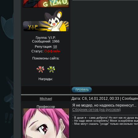
Группа: V.I.P.
Сообщений:
1966
Репутация:
58
Статус:
Оффлайн
Покемоны сайта:
Награды:
Дата: Сб, 14.01.2012, 00:33 | Сообще
Michael
Я не модер, но надеюсь перенесут...
Профессор
Сборник сетов (на русском)
- В душе я - сама доброта! Но вот как из душа в
- Hе надо меня оскорблять! Меня оскорбляли в
- Мне могут сказать "уходи" только несколько че