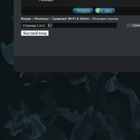
Форум
»
Покеигры
»
Сражения: Wi-Fi & Online
»
Полезные ссылки
1
Страница
1
из
1