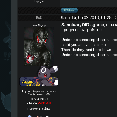
Награды:
Дата: Вт, 05.02.2013, 01:28 
RaZ
SanctuaryOfDisgrace
, в ра
Гим-Лидер
процессе разработки.
Under the spreading chestnut tre
I sold you and you sold me.
There lie they, and here lie we
Under the spreading chestnut tre
Группа: Администраторы
Сообщений:
845
Репутация:
76
Статус:
Оффлайн
Покемоны сайта: