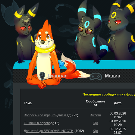
Главная
Медиа
Последние сообщения на фор
Сообщение
Тема
Дата
от
30.03.2026
Вопросы (по игре, гайдам и тд)
(23)
Buizeru
19:02
01.02.2026
Ошибки в переводе
(2)
Kijo
19:29
02.12.2025
Досчитай до БЕСКОНЕЧНОСТИ
(1962)
Kijo
23:07