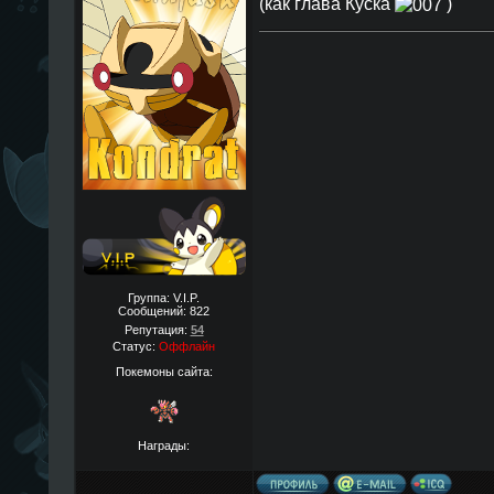
(как глава Куска
)
Группа: V.I.P.
Сообщений:
822
Репутация:
54
Статус:
Оффлайн
Покемоны сайта:
Награды: