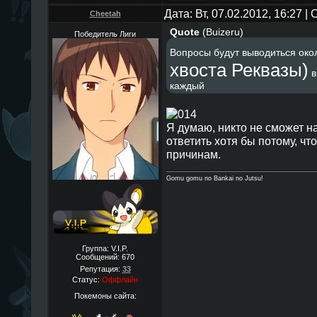
Дата: Вт, 07.02.2012, 16:27 
Cheetah
Quote
(
Buizeru
)
Победитель Лиги
Вопросы будут выводиться око
хвоста Реквазы)
в
каждый
Я думаю, никто не сможет н
ответить хотя бы потому, что
причинам.
Gomu gomu no Bankai no Jutsu!
Группа: V.I.P.
Сообщений:
670
Репутация:
33
Статус:
Оффлайн
Покемоны сайта: