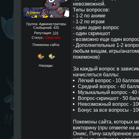
невозможной.
Типы вопросов:
- 1-2 по аниме
- 1-2 по играм
Группа: Администраторы
- один аудио вопрос
Сообщений:
425
- один скриншот
Репутация:
104
Статус:
Оффлайн
- возможно еще один вопрос
- Дополнительные 1-2 вопро
Покемоны сайта:
любым вещам, игры/анатомия
покемонов)
Награды:
За каждый вопрос в зависим
начисляться баллы:
Лёгкий вопрос - 10 балло
Средний вопрос - 40 балл
Музыкальный вопрос - 40
Вопрос-скриншот - 50 бал
Невозможный вопрос - 10
Бонус за все вопросы - 1
Покемоны сайта, которых м
викторину (
при ответе на в
Оникс, Пичу-зазубренное у