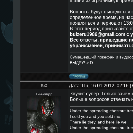
шайни из игр/аниме, к прим
Вопросы будут выводиться о
определённое время, на час
появляться в период от 13:0
В этот период присылайте о
buizeru1986@gmail.com
с 
Все ответы, пришедшие по
убран/сменен, приниматьс
Сумашедший покефан и выдро
ВЫДРУ! >:D
Дата: Пн, 16.01.2012, 02:16
RaZ
Звучит супер. Только зачем
Гим-Лидер
Больше вопросов отвечать н
Under the spreading chestnut tre
I sold you and you sold me.
There lie they, and here lie we
Under the spreading chestnut tre