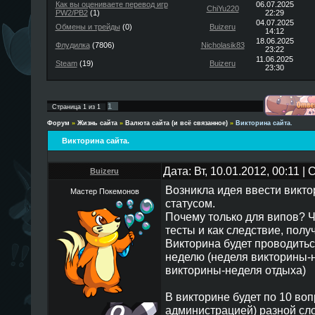
Как вы оцениваете перевод игр
06.07.2025
ChiYu220
PW2/PB2
(1)
22:29
04.07.2025
Обмены и трейды
(0)
Buizeru
14:12
18.06.2025
Флудилка
(7806)
Nicholasik83
23:22
11.06.2025
Steam
(19)
Buizeru
23:30
1
Страница
1
из
1
Форум
»
Жизнь сайта
»
Валюта сайта (и всё связанное)
»
Викторина сайта.
Викторина сайта.
Дата: Вт, 10.01.2012, 00:11 
Buizeru
Возникла идея ввести викто
Мастер Покемонов
статусом.
Почему только для випов? 
тесты и как следствие, полу
Викторина будет проводитьс
неделю (неделя викторины-
викторины-неделя отдыха)
В викторине будет по 10 во
администрацией) разной сло