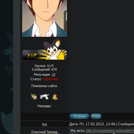
Группа: V.I.P.
Сообщений:
670
Репутация:
33
Статус:
Оффлайн
Покемоны сайта:
Награды:
Дата: Пт, 17.02.2012, 13:48 | Сообще
Nat
Угу, есть:
http://myanimelist.net/profil
Опытный Тренер