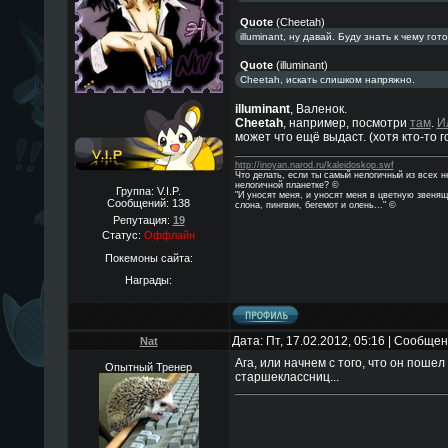
Quote
(
Cheetah
)
illuminant, ну давай. Буду знать к чему гото
Quote
(
illuminant
)
Cheetah, искать слишком напряжно.
illuminant
, Валенок.
Cheetah
, например, посмотри
там
.
И
может что ещё выдаст. (хотя кто-то 
http://inoyan.narod.ru/kaleidoskop.swf
Что делать, если ты самый нелогичный из всех 
нелогичной планетке? ©
Группа: V.I.P.
"И уносят меня, и уносят меня в цветную звенящ
Сообщений:
138
слона, пингвин, бегемот и олень..." ©
Репутация:
19
Статус:
Оффлайн
Покемоны сайта:
Награды:
Дата: Пт, 17.02.2012, 05:16 | Сообще
Nat
Ага, или начнем с того, что он пошел
Опытный Тренер
старшеклассниц...