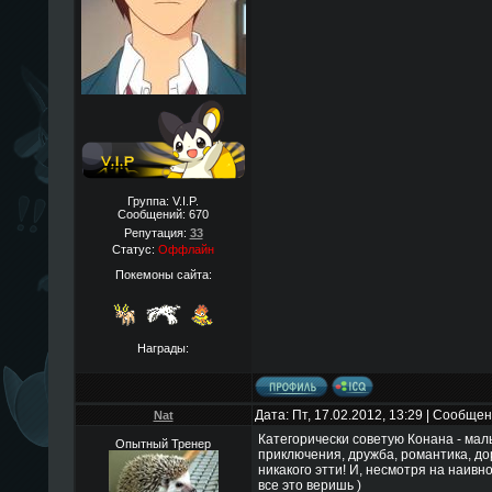
Группа: V.I.P.
Сообщений:
670
Репутация:
33
Статус:
Оффлайн
Покемоны сайта:
Награды:
Дата: Пт, 17.02.2012, 13:29 | Сообще
Nat
Категорически советую Конана - маль
Опытный Тренер
приключения, дружба, романтика, д
никакого этти! И, несмотря на наивно
все это веришь )