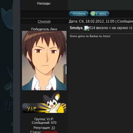
Награды:
Дата: Сб, 18.02.2012, 11:05 | Сообще
Cheetah
Smolya
,
весело = не скучно =)
Победитель Лиги
Gomu gomu no Bankai no Jutsu!
Группа: V.I.P.
Сообщений:
670
Репутация:
33
Статус:
Оффлайн