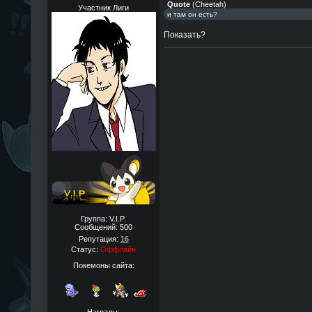
Quote
(
Cheetah
)
Участник Лиги
и там он есть?
Показать?
Группа: V.I.P.
Сообщений:
500
Репутация:
16
Статус:
Оффлайн
Покемоны сайта:
Награды: