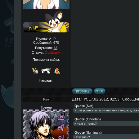
Группа: V.I.P.
Сообщений:
670
Репутация:
33
Статус:
Оффлайн
Покемоны сайта:
Награды:
Дата: Пт, 17.02.2012, 02:53 | Сообще
Psy
Quote
(
Nat
)
Тренер
Хотя уклон в этти лично меня оч раздраж
Quote
(
Cheetah
)
и там он есть?
Quote
(
illuminant
)
Показать?