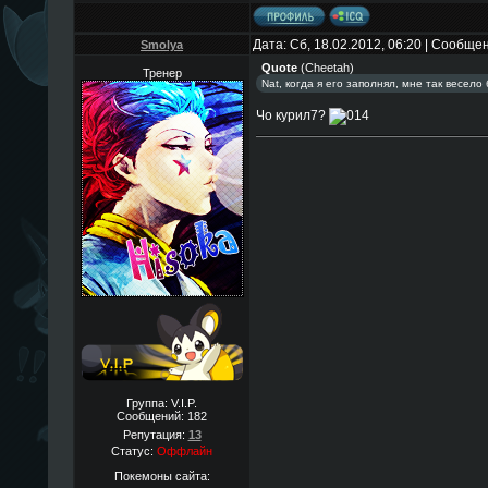
Дата: Сб, 18.02.2012, 06:20 | Сообще
Smolya
Quote
(
Cheetah
)
Тренер
Nat, когда я его заполнял, мне так весело
Чо курил7?
Группа: V.I.P.
Сообщений:
182
Репутация:
13
Статус:
Оффлайн
Покемоны сайта: