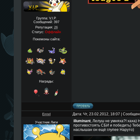
Группа: V.I.P.
Сообщений:
397
Репутация:
26
Статус:
Оффлайн
Покемоны сайта:
Награды:
Дата: Чт, 23.02.2012, 18:07 | Сообще
EnteI
illuminant
, Лелуш не умняха?! хаха) 
Участник Лиги
противостоять СБИ и победить) Тебе 
наслышан он ещё глупее Наруто)