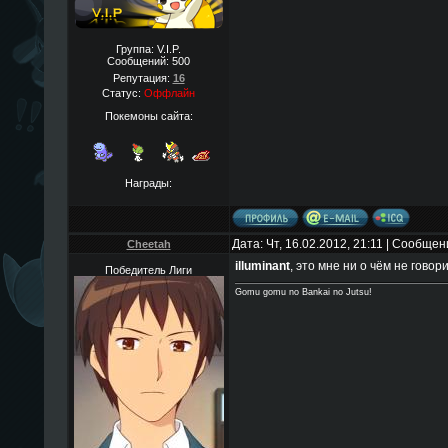
Группа: V.I.P.
Сообщений:
500
Репутация:
16
Статус:
Оффлайн
Покемоны сайта:
Награды:
Дата: Чт, 16.02.2012, 21:11 | Сообще
Cheetah
illuminant
, это мне ни о чём не говори
Победитель Лиги
Gomu gomu no Bankai no Jutsu!