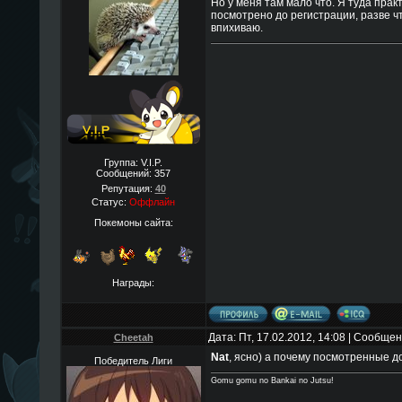
Но у меня там мало что. Я туда прак
посмотрено до регистрации, разве ч
впихиваю.
Группа: V.I.P.
Сообщений:
357
Репутация:
40
Статус:
Оффлайн
Покемоны сайта:
Награды:
Дата: Пт, 17.02.2012, 14:08 | Сообще
Cheetah
Nat
, ясно) а почему посмотренные д
Победитель Лиги
Gomu gomu no Bankai no Jutsu!