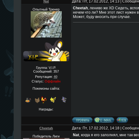
Дата: Пт, 17.02.2012, 14:13 | Сообще
Nat
Cheetah
, лениво же XD Сидеть, вспо
Опытный Тренер
нечем что ли? Мне этот лист нужен 
Может, буду вносить при случае.
Группа: V.I.P.
Сообщений:
357
Репутация:
40
Статус:
Оффлайн
Покемоны сайта:
Награды:
Дата: Пт, 17.02.2012, 14:18 | Сообще
Cheetah
Nat
, когда я его заполнял, мне так в
Победитель Лиги