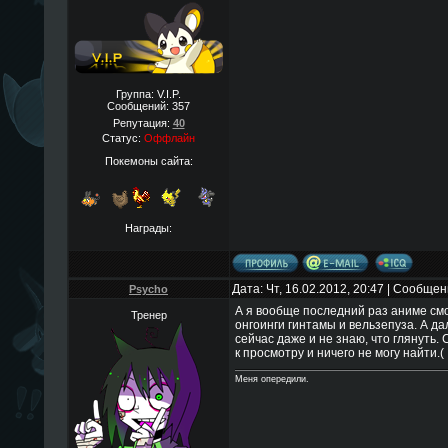
Группа: V.I.P.
Сообщений:
357
Репутация:
40
Статус:
Оффлайн
Покемоны сайта:
Награды:
Дата: Чт, 16.02.2012, 20:47 | Сообще
Psycho
А я вообще последний раз аниме смо
Тренер
онгоинги гинтамы и вельзепуза. А да
сейчас даже и не знаю, что глянуть
к просмотру и ничего не могу найти.(
Меня опередили.