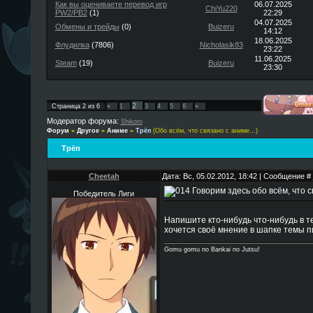
Как вы оцениваете перевод игр
06.07.2025
ChiYu220
PW2/PB2
(1)
22:29
04.07.2025
Обмены и трейды
(0)
Buizeru
14:12
18.06.2025
Флудилка
(7806)
Nicholasik83
23:22
11.06.2025
Steam
(19)
Buizeru
23:30
2
Страница
2
из
6
«
1
3
4
5
6
»
Модератор форума:
Shikoro
Форум
»
Другое
»
Аниме
»
Трёп
(Обо всём, что связано с аниме...)
Трёп
Cheetah
Дата: Вс, 05.02.2012, 18:42 | Сообщение #
Говорим здесь обо всём, что с
Победитель Лиги
Напишите кто-нибудь что-нибудь в те
хочется своё мнение в шапке темы п
Gomu gomu no Bankai no Jutsu!