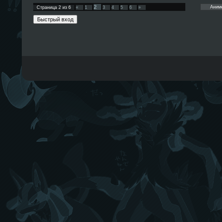
2
Страница
2
из
6
«
1
3
4
5
6
»