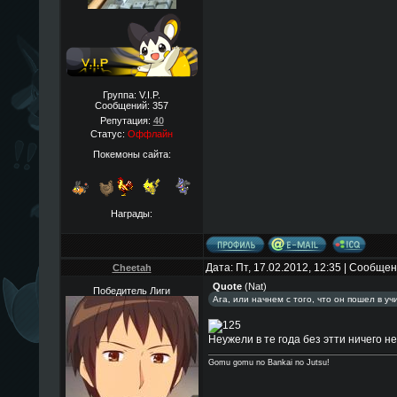
Группа: V.I.P.
Сообщений:
357
Репутация:
40
Статус:
Оффлайн
Покемоны сайта:
Награды:
Дата: Пт, 17.02.2012, 12:35 | Сообще
Cheetah
Quote
(
Nat
)
Победитель Лиги
Ага, или начнем с того, что он пошел в уч
Неужели в те года без этти ничего не
Gomu gomu no Bankai no Jutsu!