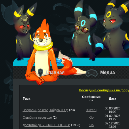
Главная
Медиа
Последние сообщения на фор
Сообщение
Тема
Дата
от
30.03.2026
Вопросы (по игре, гайдам и тд)
(23)
Buizeru
19:02
01.02.2026
Ошибки в переводе
(2)
Kijo
19:29
02.12.2025
Досчитай до БЕСКОНЕЧНОСТИ
(1962)
Kijo
23:07