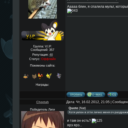
---------------------------------------------
Ааааа блин, я спалила мульт, котор
Группа: V.I.P.
Сообщений:
357
Репутация:
40
Статус:
Оффлайн
Покемоны сайта:
Награды:
Дата: Чт, 16.02.2012, 21:05 | Сообще
Cheetah
Quote
(
Nat
)
Победитель Лиги
Хотя уклон в этти лично меня оч раздраж
и там он есть?
ярэ ярэ...