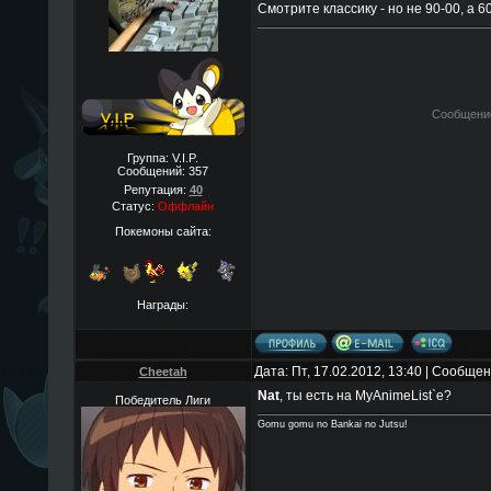
Смотрите классику - но не 90-00, а 6
Сообщени
Группа: V.I.P.
Сообщений:
357
Репутация:
40
Статус:
Оффлайн
Покемоны сайта:
Награды:
Дата: Пт, 17.02.2012, 13:40 | Сообще
Cheetah
Nat
, ты есть на MyAnimeList`е?
Победитель Лиги
Gomu gomu no Bankai no Jutsu!