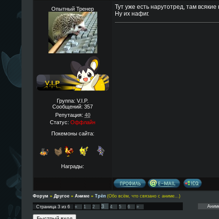
Тут уже есть нарутотред, там всяки
Опытный Тренер
Ну их нафиг.
Группа: V.I.P.
Сообщений:
357
Репутация:
40
Статус:
Оффлайн
Покемоны сайта:
Награды:
Форум
»
Другое
»
Аниме
»
Трёп
(Обо всём, что связано с аниме...)
3
Страница
3
из
6
«
1
2
4
5
6
»