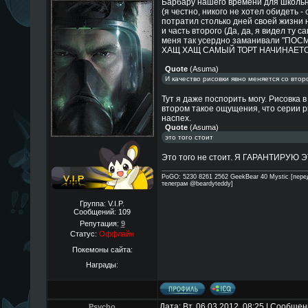
Барбару нашего времени для школьн
(я честно, никого не хотел обидеть -
потратил столько дней своей жизни н
и часть второго (Да, да, я видел ту 
меня так усердно заманивали "
ХАЩ ХАЩ САМЫЙ ТОРТ НАЧИНАЕТСЯ!11
Quote
(
Asuma
)
И качество рисовки явно меняется со второ
Тут я даже поспорить могу. Рисовка 
втором такое ощущения, что серии 
наспех.
Quote
(
Asuma
)
это того стоит
Это того не стоит. Я ГАРАНТИРУЮ 
PoGO: 5230 8261 2562 GeekBear 40 Mystic [пере
телеграм @beardyteddy]
Группа: V.I.P.
Сообщений:
109
Репутация:
9
Статус:
Оффлайн
Покемоны сайта:
Награды:
Дата: Вт, 06.03.2012, 08:25 | Сообще
Psycho