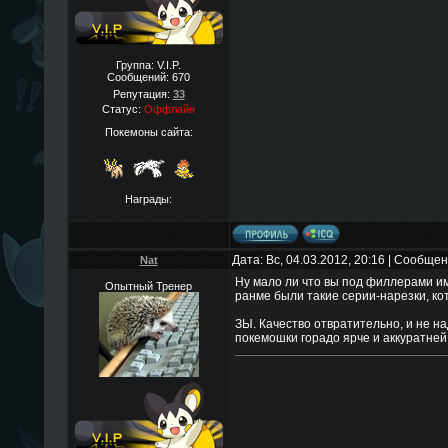
Группа: V.I.P.
Сообщений:
670
Репутация:
33
Статус:
Оффлайн
Покемоны сайта:
Награды:
Дата: Вс, 04.03.2012, 20:16 | Сообще
Nat
Ну мало ли что вы под филлерами им
Опытный Тренер
ранме были такие серии-нарезки, к
ЗЫ. Качество отвратительно, и не на
покемошки горадо ярче и аккуратней