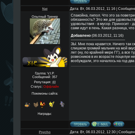
Дата: Вт, 06.03.2012, 11:16 | Сообще
Nat
Спакойна, пипол. Что это за поветри
Опытный Тренер
обязанность? Это же для удовольств
удовольствия - в мусор. Приносит - д
сами идут в пень. Какая разница, что
Добавлено
(06.03.2012, 11:16)
---------------------------------------------
ЗЫ. Мне пока нравится. Ничего так с
слишком громкий мальчик на мой вкус
лет (ну, по крайней мере ГГ), а все 
ровесников в их возрасте поцелуи не
возбуждали, это началось на год-два
Группа: V.I.P.
Сообщений:
357
Репутация:
40
Статус:
Оффлайн
Покемоны сайта:
Награды:
Дата: Вт, 06.03.2012, 12:30 | Сообще
Psycho