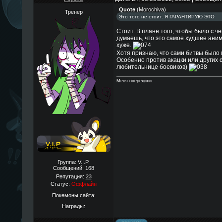
Quote
(
Morochiva
)
Тренер
Это того не стоит. Я ГАРАНТИРУЮ ЭТО
Стоит. В плане того, чтобы было с ч
думаешь, что это самое худшее аним
хуже.
Хотя признаю, что сами битвы было 
Особенно против акацки или других с
любительнице боевиков)
Меня опередили.
Группа: V.I.P.
Сообщений:
168
Репутация:
23
Статус:
Оффлайн
Покемоны сайта:
Награды: