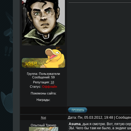
Группа: Пользователи
Сообщений:
59
Репутация:
18
Статус:
Оффлайн
Покемоны сайта:
Награды:
Дата: Пн, 05.03.2012, 19:48 | Сообще
Nat
Asuma
, дык я смотрю. Вот, пятую се
Опытный Тренер
ЗЫ. Чего бы там ни было, а эндинг ш