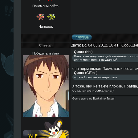
Покемоны сайта:
Награды:
Дата: Вс, 04.03.2012, 18:41 | Сообще
Cheetah
Quote
(
Nat
)
Победитель Лиги
Понять не могу, оно действительно такого
или у меня релиз неудачный.
она нормальная. Также как и все аним
Quote
(
GiZmo
)
хотя в 1 сезоне я смарел все
я тоже. они не такие плохие. Правда
остальные нормальны)
Gomu gomu no Bankai no Jutsu!