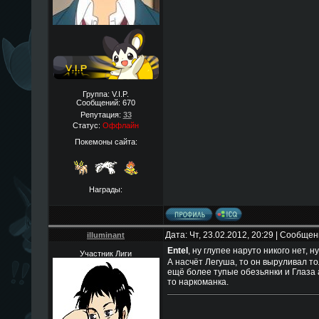
Группа: V.I.P.
Сообщений:
670
Репутация:
33
Статус:
Оффлайн
Покемоны сайта:
Награды:
Дата: Чт, 23.02.2012, 20:29 | Сообще
illuminant
EnteI
, ну глупее наруто никого нет, 
Участник Лиги
А насчёт Легуша, то он выруливал тол
ещё более тупые обезьянки и Глаза 
то наркоманка.