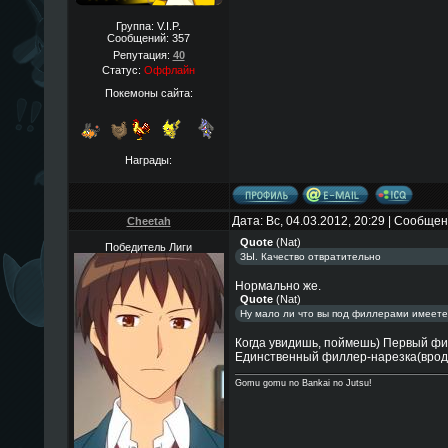
Группа: V.I.P.
Сообщений:
357
Репутация:
40
Статус:
Оффлайн
Покемоны сайта:
Награды:
Дата: Вс, 04.03.2012, 20:29 | Сообще
Cheetah
Quote
(
Nat
)
Победитель Лиги
ЗЫ. Качество отвратительно
Нормально же.
Quote
(
Nat
)
Ну мало ли что вы под филлерами имеете 
Когда увидишь, поймешь) Первый фил
Единственный филлер-нарезка(вроде
Gomu gomu no Bankai no Jutsu!