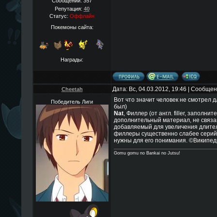
Сообщений:
357
Репутация:
40
Статус:
Оффлайн
Покемоны сайта:
Награды:
Дата: Вс, 04.03.2012, 19:46 | Сообще
Cheetah
Вот что значит человек не смотрел д
Победитель Лиги
был)
Nat
, Филлер (от англ. filler, заполн
дополнительный материал, не связа
добавляемый для увеличения длител
филлеры существенно слабее серий,
нужны для его понимания. ©Википед
Gomu gomu no Bankai no Jutsu!