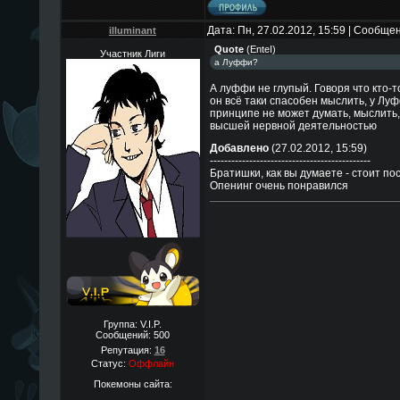
Дата: Пн, 27.02.2012, 15:59 | Сообще
illuminant
Quote
(
EnteI
)
Участник Лиги
а Луффи?
А луффи не глупый. Говоря что кто-т
он всё таки спасобен мыслить, у Луфф
принципе не может думать, мыслить,
высшей нервной деятельностью
Добавлено
(27.02.2012, 15:59)
---------------------------------------------
Братишки, как вы думаете - стоит пос
Опенинг очень понравился
Группа: V.I.P.
Сообщений:
500
Репутация:
16
Статус:
Оффлайн
Покемоны сайта: