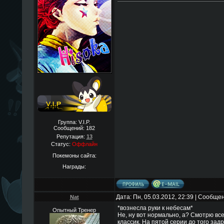
Группа: V.I.P.
Сообщений:
182
Репутация:
13
Статус:
Оффлайн
Покемоны сайта:
Награды:
Дата: Пн, 05.03.2012, 22:39 | Сообще
Nat
*вознесла руки к небесам*
Опытный Тренер
Не, ну вот нормально, а? Смотрю вс
классик. На пятой серии до того зад