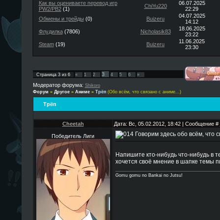
Как вы оцениваете перевод игр
06.07.2025
ChiYu220
PW2/PB2
(1)
22:29
04.07.2025
Обмены и трейды
(0)
Buizeru
14:12
18.06.2025
Флудилка
(7806)
Nicholasik83
23:22
11.06.2025
Steam
(19)
Buizeru
23:30
3
Страница
3
из
6
«
1
2
4
5
6
»
Модератор форума:
Shikoro
Форум
»
Другое
»
Аниме
»
Трёп
(Обо всём, что связано с аниме...)
Трёп
Cheetah
Дата: Вс, 05.02.2012, 18:42 | Сообщение #
Говорим здесь обо всём, что с
Победитель Лиги
Напишите кто-нибудь что-нибудь в те
хочется своё мнение в шапке темы п
Gomu gomu no Bankai no Jutsu!