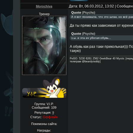
Дата: Вт, 06.03.2012, 13:02 | Сообще
Morochiva
Quote
(
Psycho
)
Тренер
А я вот понимала, что это шлак, но всё р
Да ты прямо как зависимая от курени
Quote
(
Psycho
)
з.ы. и эта их убогая обувь...
А обувь как раз таки прикольная))) П
такую)
PoGO: 5230 8261 2562 GeekBear 40 Mystic [пере
телеграм @beardyteddy]
Группа: V.I.P.
Сообщений:
109
Репутация:
9
Статус:
Оффлайн
Покемоны сайта:
Награды: