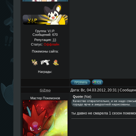
Группа: V.I.P.
Сообщений:
670
Репутация:
33
Статус:
Оффлайн
Покемоны сайта:
Награды:
Дата: Вс, 04.03.2012, 20:31 | Сообще
GiZmo
Quote
(
Nat
)
Мастер Покемонов
Качество отвратительно, и не надо списы
горадо ярче и аккуратней нарисованы.
ты давно не смарела 1 сезон покемон