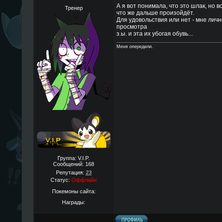
А я вот понимала, что это шлак, но в
Тренер
что же дальше произойдёт.
Для удовольствия или нет - мне лич
просмотра
з.ы. и эта их убогая обувь...
Меня опередили.
Группа: V.I.P.
Сообщений:
168
Репутация:
23
Статус:
Оффлайн
Покемоны сайта:
Награды: