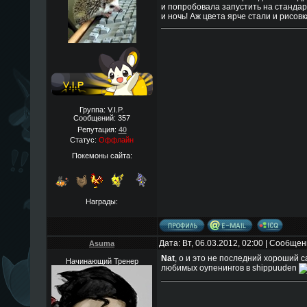
и попробовала запустить на стандар
и ночь! Аж цвета ярче стали и рисов
Группа: V.I.P.
Сообщений:
357
Репутация:
40
Статус:
Оффлайн
Покемоны сайта:
Награды:
Дата: Вт, 06.03.2012, 02:00 | Сообще
Asuma
Nat
, о и это не последний хороший с
Начинающий Тренер
любимых оупенингов в shippuuden