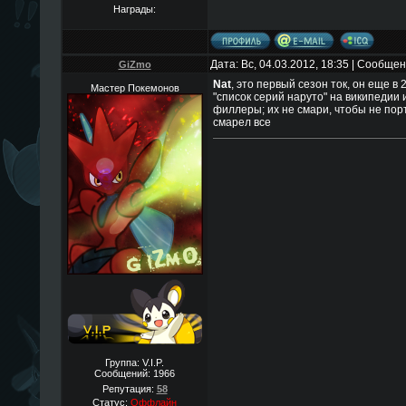
Награды:
Дата: Вс, 04.03.2012, 18:35 | Сообще
GiZmo
Nat
, это первый сезон ток, он еще в 
Мастер Покемонов
"список серий наруто" на википедии 
филлеры; их не смари, чтобы не порт
смарел все
Группа: V.I.P.
Сообщений:
1966
Репутация:
58
Статус:
Оффлайн