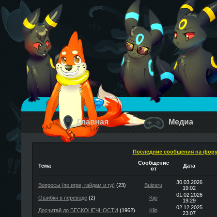
Главная
Медиа
Последние сообщения на фор
Сообщение
Тема
Дата
от
30.03.2026
Вопросы (по игре, гайдам и тд)
(23)
Buizeru
19:02
01.02.2026
Ошибки в переводе
(2)
Kijo
19:29
02.12.2025
Досчитай до БЕСКОНЕЧНОСТИ
(1962)
Kijo
23:07