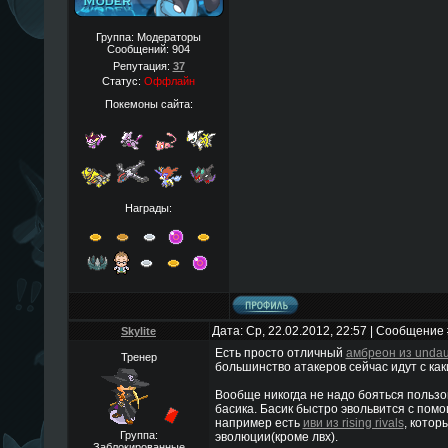
Группа: Модераторы
Сообщений:
904
Репутация:
37
Статус:
Оффлайн
Покемоны сайта:
Награды:
Дата: Ср, 22.02.2012, 22:57 | Сообщение
Skylite
Есть просто отличный
амбреон из undau
Тренер
большинство атакеров сейчас идут с ка
Вообще никогда не надо бояться пользо
басика. Басик быстро эвольвится с помощ
например есть
иви из rising rivals
, котор
Группа:
эволюции(кроме лвх).
Заблокированные