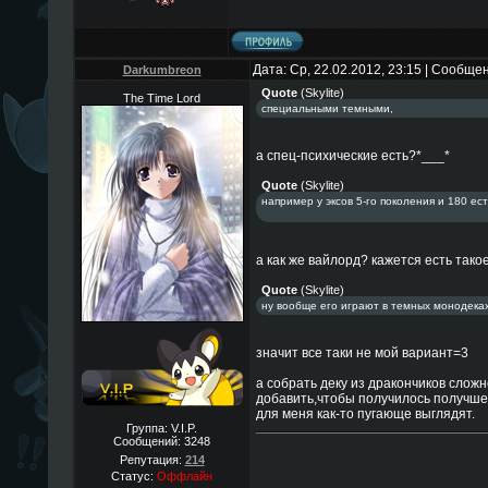
Дата: Ср, 22.02.2012, 23:15 | Сообще
Darkumbreon
Quote
(
Skylite
)
The Time Lord
специальными темными,
а спец-психические есть?*___*
Quote
(
Skylite
)
например у эксов 5-го поколения и 180 ест
а как же вайлорд? кажется есть такое
Quote
(
Skylite
)
ну вообще его играют в темных монодеках
значит все таки не мой вариант=3
а собрать деку из дракончиков сложн
добавить,чтобы получилось получше 
для меня как-то пугающе выглядят.
Группа: V.I.P.
Сообщений:
3248
Репутация:
214
Статус:
Оффлайн