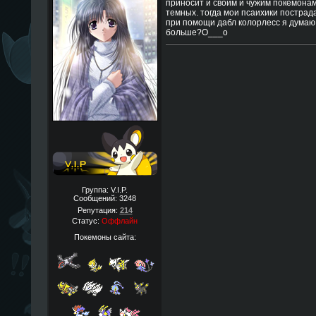
приносит и своим и чужим покемонам
темных. тогда мои псаихики пострад
при помощи дабл колорлесс я думаю. а
больше?O___o
Группа: V.I.P.
Сообщений:
3248
Репутация:
214
Статус:
Оффлайн
Покемоны сайта: