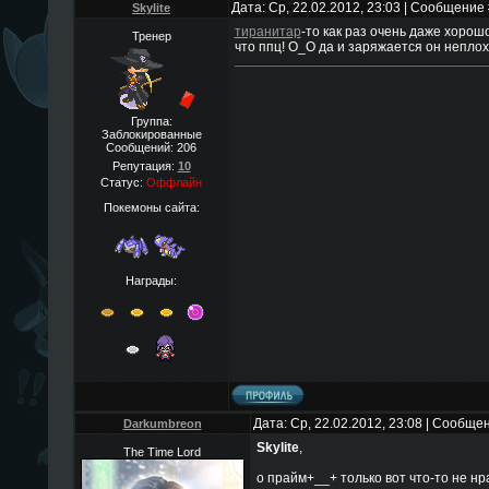
Дата: Ср, 22.02.2012, 23:03 | Сообщение
Skylite
тиранитар
-то как раз очень даже хорош
Тренер
что ппц! О_О да и заряжается он непло
Группа:
Заблокированные
Сообщений:
206
Репутация:
10
Статус:
Оффлайн
Покемоны сайта:
Награды:
Дата: Ср, 22.02.2012, 23:08 | Сообще
Darkumbreon
Skylite
,
The Time Lord
о прайм+__+ только вот что-то не нр