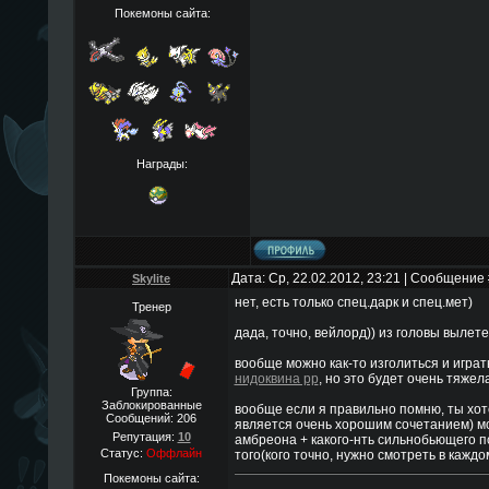
Покемоны сайта:
Награды:
Дата: Ср, 22.02.2012, 23:21 | Сообщение
Skylite
нет, есть только спец.дарк и спец.мет)
Тренер
дада, точно, вейлорд)) из головы вылете
вообще можно как-то изголиться и играт
нидоквина рр
, но это будет очень тяжела
Группа:
Заблокированные
вообще если я правильно помню, ты хот
Сообщений:
206
является очень хорошим сочетанием) м
Репутация:
10
амбреона + какого-нть сильнобьющего пс
Статус:
Оффлайн
того(кого точно, нужно смотреть в кажд
Покемоны сайта: