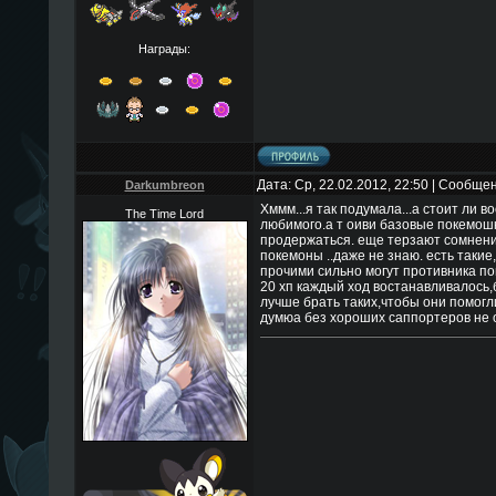
Награды:
Дата: Ср, 22.02.2012, 22:50 | Сообще
Darkumbreon
Хммм...я так подумала...а стоит ли в
The Time Lord
любимого.а т оиви базовые покемошки
продержаться. еще терзают сомнения
покемоны ..даже не знаю. есть такие
прочими сильно могут противника пом
20 хп каждый ход востанавливалось,
лучше брать таких,чтобы они помогли
думюа без хороших саппортеров не 