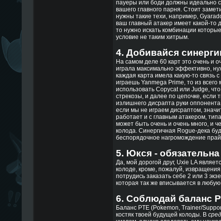
пауеры или боди должны идеально с
вашего главного парня. Стоит замети
нужны такие техи, например, Gyarado
ваш главный атакер имеет какой-то д
то нужно искать комбинации которые
условие не таким хитрым.
4. Добивайся синерги
На самом деле 60 карт это очень и о
играла максимально эффективно, ну
каждая карта имела какую-то связь с
играешь Yanmega Prime, то из всег
использовать Copycat или Judge, чт
стрекозы, и далее по цепочке, если 
излишнего дисрапта руки оппонента,
если мы не играем дисраптом, значи
работает и с главным атакером, типа
может быть очень и очень много, и 
колода. Синергичная Rogue-дека буд
беспорядочное нагромождение прайм
5. Юкся - обязательна
Да, мой дорогой друг, Uxie LA являет
колоде, кроме, пожалуй, извращения 
потрудись заказать себе 2 или 3 экзе
которая так же вписывается в любую 
6. Соблюдай баланс P
Баланс PTE (Pokemon, Trainer/Support
костяк твоей будущей колоды. В
сре