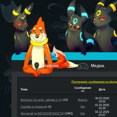
Главная
Медиа
Последние сообщения на фор
Сообщение
Тема
Дата
от
30.03.2026
Вопросы (по игре, гайдам и тд)
(23)
Buizeru
19:02
01.02.2026
Ошибки в переводе
(2)
Kijo
19:29
02.12.2025
Досчитай до БЕСКОНЕЧНОСТИ
(1962)
Kijo
23:07