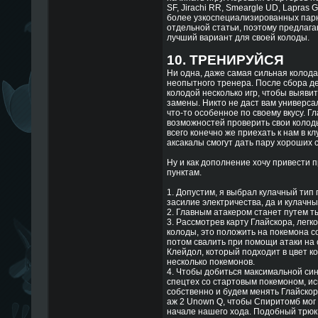
SF, Jirachi RR, Smeargle UD, Lapras 
более узкоспециализированных парн
отдельной статьи, поэтому предлага
лучший вариант для своей колоды.
10. ТРЕНИРУЙСЯ
Ни одна, даже самая сильная колода,
неопытного тренера. После сбора д
колодой несколько игр, чтобы выяви
замены. Никто не даст вам универса
что-то особенное по своему вкусу. Гл
возможностей проверить свои колоды
всего конечно же приехать к нам в к
аксакалы смогут дать пару хороших с
Ну и как дополнение хочу привести 
пунктам.
1. Допустим, я выбрал кулачный тип 
засилие электричества, да и кулачны
2. Главным атакером станет путем ты
3. Рассмотрев карту Глайскора, легк
колоды, это положить на покемона с
потом свалить при помощи атаки на 
Клейдол, который подходит в цвет к
несколько покемонов.
4. Чтобы добиться максимальной си
спецтех со стартовым покемоном, исп
собственно и будем менять Глайскор
аж 2 Unown Q, чтобы Спиритомб мог
начале нашего хода. Подобный трюк