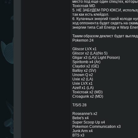
место под еще один спецтех, которы
Toxicroak MD.
5. НЕ ЗАБУДЕМ ПРО ЮКСИ, используя
так как есть клейдол.
6. Кулачных энергий такой колоде ну
ход оппонента будет сидеть на скам
энергии типа Call Energy и Warp Ener
Таким образом деклист будет выгляд
Pokemon 24
Gliscor LVX x1
Gliscor x2 (LA)(No 5)
Gligar x3 (LA)( Light Poison)
Spiritomb x4 (Ar)
Claydol x2 (GE)
Baltoy x2 (SV)
Unown Q x2
Uxie x2 (LA)
Uxie LVX x1
Azelf x1 (LA)
Toxicroak x2 (MD)
Croagunk x2 (MD)
T/S/S 28
Roseanne's x2
Bebe's x4
Super Scoop Up x4
Pokemon Communication x3
Junk Arm x4
BTS x3