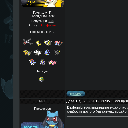
Группа: V.I.P.
Сообщений:
3248
Репутация:
214
Статус:
Оффлайн
Покемоны сайта:
Награды:
Дата: Пт, 17.02.2012, 20:35 | Сообще
Mult
Darkumbreon
, впринципе можно, но
Профессор
слабость другого (например, вода+о