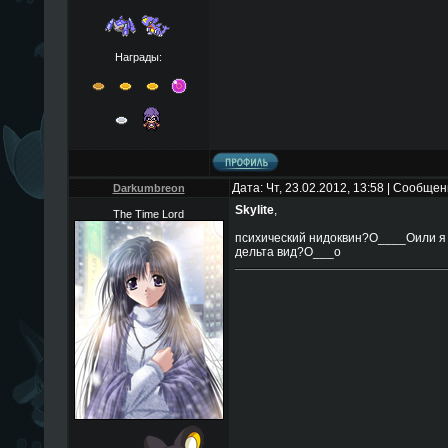
Награды:
Дата: Чт, 23.02.2012, 13:58 | Сообще
Darkumbreon
Skylite
,
The Time Lord
психический нидоквин?O____Oили я 
дельта вид?O___o