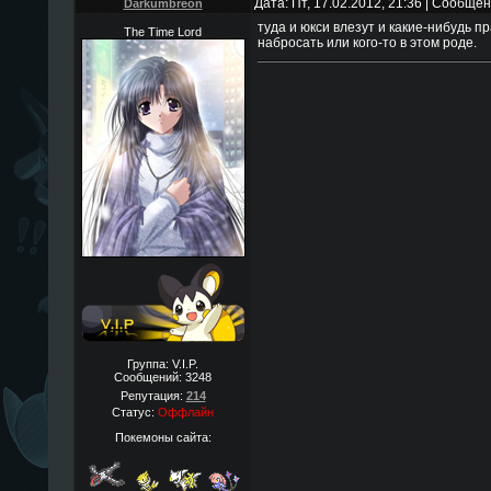
Дата: Пт, 17.02.2012, 21:36 | Сообще
Darkumbreon
туда и юкси влезут и какие-нибудь п
The Time Lord
набросать или кого-то в этом роде.
Группа: V.I.P.
Сообщений:
3248
Репутация:
214
Статус:
Оффлайн
Покемоны сайта: