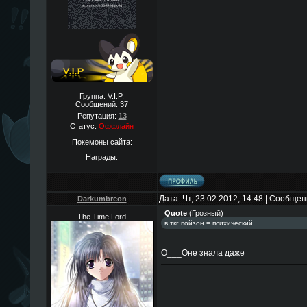
Группа: V.I.P.
Сообщений:
37
Репутация:
13
Статус:
Оффлайн
Покемоны сайта:
Награды:
Дата: Чт, 23.02.2012, 14:48 | Сообще
Darkumbreon
Quote
(
Грозный
)
The Time Lord
в ткг пойзон = психический.
O___Oне знала даже