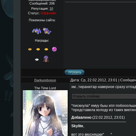
Сообщений:
206
Репутация:
10
Статус:
Оффлайн
Покемоны сайта:
Награды:
Дата: Ср, 22.02.2012, 23:01 | Сообще
Darkumbreon
хм...тиранитар наверное сразу отпад
The Time Lord
*пискнула* емуу быы хпп побооольше
*представила колоду из таких викти
Добавлено
(22.02.2012, 23:01)
---------------------------------------------
Skylite
,
вот это вкусняшки*___*