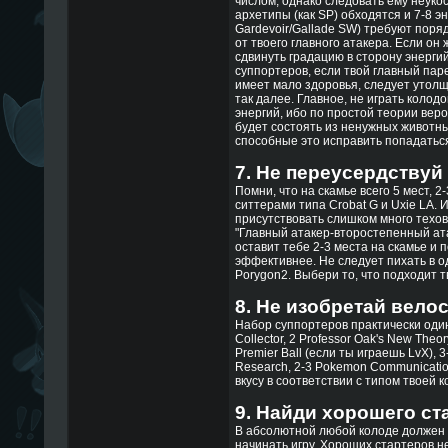
числом, однако следовать ему неуко
архетипы (как SP) обходятся и 7-8 э
Gardevoir/Gallade SW) требуют поряд
от твоего главного атакера. Если он
сдвинуть градацию в сторону энергий
суппортеров, если твой главный паре
имеет мало здоровья, следует утолща
так далее. Главное, не играть колодо
энергий, ибо по простой теории веро
будет состоять из ненужных животны
способные это исправить попадаться 
7. Не переусердствуй
Помни, что на скамье всего 5 мест, 2
ситтерами типа Crobat G и Uxie LA. И
присутствовать слишком много техов
"Главный атакер-второстепенный ат
оставит тебе 2-3 места на скамье и 
эффективнее. Не следует пихать в одн
Porygon2. Выбери то, что подходит т
8. Не изобретай вело
Набор суппортеров практически один
Collector, 2 Professor Oak's New Theory
Premier Ball (если ты играешь LvX), 3
Research, 2-3 Pokemon Communicati
вкусу в соответствии с типом твоей 
9. Найди хорошего ст
В абсолютной любой колоде должен б
начинать игру. Хороших стартеров не