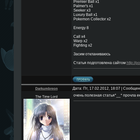
Premier Ball x1
Palmer's x1
Seeker x3
Luxury Ball x1
Pokemon Collector x2
Energy 8
Call x4
Warp x2
Fighting x2
Засим откланиваюсь
Статья подготовлена сайтом
http://p
Дата: Пт, 17.02.2012, 18:07 | Сообще
Darkumbreon
очень полезная статья*__* прочла е
The Time Lord