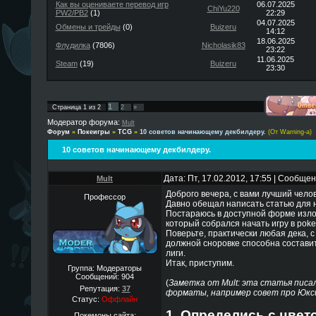
Как вы оцениваете перевод игр
06.07.2025
ChiYu220
PW2/PB2
(1)
22:29
04.07.2025
Обмены и трейды
(0)
Buizeru
14:12
18.06.2025
Флудилка
(7806)
Nicholasik83
23:22
11.06.2025
Steam
(19)
Buizeru
23:30
1
Страница
1
из
2
2
»
Модератор форума:
Mult
Форум
»
Покеигры
»
TCG
»
10 советов начинающему декбилдеру.
(От Warning-a)
10 советов начинающему декбилдеру.
Дата: Пт, 17.02.2012, 17:55 | Сообще
Mult
Доброго вечера, с вами лучший челов
Профессор
Давно обещал написать статью для н
Постараюсь в доступной форме изло
который собрался начать игру в pok
Поверьте, практически любая дека, 
должной сноровке способна состави
лиги.
Итак, приступим.
Группа: Модераторы
Сообщений:
904
(
Заметка от Mult: эта статья писал
Репутация:
37
форматы, например совет про Юкси 
Статус:
Оффлайн
1. Определись с цвет
Покемоны сайта: