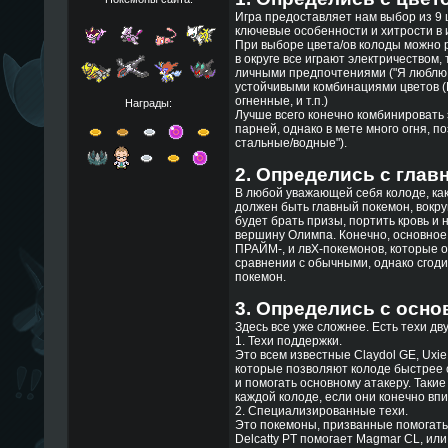
Игра предоставляет нам выбор из 9 
ключевые особенности и хитрости в 
При выборе цвета/ов колоды можно 
в округе все играют электричеством,
личными предпочтениями ("Я люблю м
устойчивыми комбинациями цветов (
огненные, и т.п.)
Награды:
Лучше всего конечно комбинировать 
парней, однако в мете много огня, 
стальные/водные").
2. Определись с глав
В любой уважающей себя колоде, как 
должен быть главный покемон, вокруг
будет брать призы, портить кровь и
вершину Олимпа. Конечно, основное
ПРАЙМ-, и лвХ-покемонов, которые 
сравнении с обычными, однако сгоди
покемон.
3. Определись с осн
Здесь все уже сложнее. Есть техи дву
1. Техи поддержки.
Это всем известные Claydol GE, Uxie
которые позволяют колоде быстрее с
и помогать основному атакеру. Таки
каждой колоде, если они конечно вп
2. Специализированные техи.
Это покемоны, призванные помогать
Delcatty PT помогает Magmar CL, или