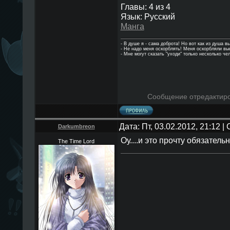
Главы: 4 из 4
Язык: Русский
Манга
- В душе я - сама доброта! Но вот как из душа в
- Hе надо меня оскорблять! Меня оскорбляли в
- Мне могут сказать "уходи" только несколько че
Сообщение отредактир
Дата: Пт, 03.02.2012, 21:12 
Darkumbreon
Оу....и это прочту обязате
The Time Lord