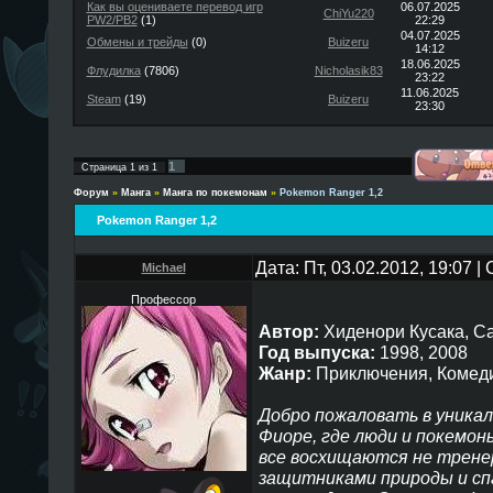
Как вы оцениваете перевод игр
06.07.2025
ChiYu220
PW2/PB2
(1)
22:29
04.07.2025
Обмены и трейды
(0)
Buizeru
14:12
18.06.2025
Флудилка
(7806)
Nicholasik83
23:22
11.06.2025
Steam
(19)
Buizeru
23:30
1
Страница
1
из
1
Форум
»
Манга
»
Манга по покемонам
»
Pokemon Ranger 1,2
Pokemon Ranger 1,2
Дата: Пт, 03.02.2012, 19:07 
Michael
Профессор
Автор:
Хиденори Кусака, С
Год выпуска:
1998, 2008
Жанр:
Приключения, Комедия
Добро пожаловать в уникал
Фиоре, где люди и покемоны
все восхищаются не тренер
защитниками природы и сп