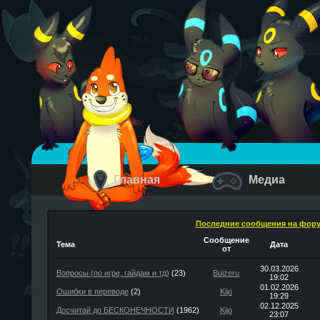
Главная
Медиа
Последние сообщения на фор
Сообщение
Тема
Дата
от
30.03.2026
Вопросы (по игре, гайдам и тд)
(23)
Buizeru
19:02
01.02.2026
Ошибки в переводе
(2)
Kijo
19:29
02.12.2025
Досчитай до БЕСКОНЕЧНОСТИ
(1962)
Kijo
23:07