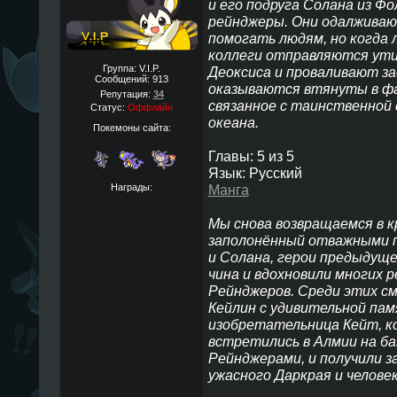
и его подруга Солана из Ф
рейнджеры. Они одалживаю
помогать людям, но когда л
коллеги отправляются ут
Группа: V.I.P.
Деоксиса и проваливают за
Сообщений:
913
оказываются втянуты в ф
Репутация:
34
связанное с таинственной 
Статус:
Оффлайн
океана.
Покемоны сайта:
Главы: 5 из 5
Язык: Русский
Награды:
Манга
Мы снова возвращаемся в к
заполонённый отважными п
и Солана, герои предыдуще
чина и вдохновили многих 
Рейнджеров. Среди этих см
Кейлин с удивительной па
изобретательница Кейт, ко
встретились в Алмии на б
Рейнджерами, и получили з
ужасного Даркрая и челове