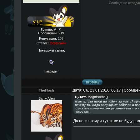
Сообщение отреда
Группа: V.I.P.
Сообщений:
219
Репутация:
103
Статус:
Оффлайн
Покемоны сайта:
Награды:
Дата: Сб, 23.01.2016, 00:17 | Сообще
TheFlаsh
Цитата
Magnificent
(
)
Barry Allen
я вот кстати никак не пойму, за хентай пр
почему-то, когда обсуждают яой/юри и пре
здесь все почему-то не расценивали это 
"кому-как".
Да не, и этому я тут тоже не буду рад