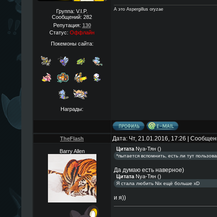
А это Aspergillus oryzae
Группа: V.I.P.
Сообщений:
282
Репутация:
130
Статус:
Оффлайн
Покемоны сайта:
Награды:
Дата: Чт, 21.01.2016, 17:26 | Сообще
TheFlаsh
Цитата
Nya-Тян
(
)
Barry Allen
*пытается вспомнить, есть ли тут пользова
Да думаю есть наверное)
Цитата
Nya-Тян
(
)
Я стала любить Nix ещё больше хD
и я))