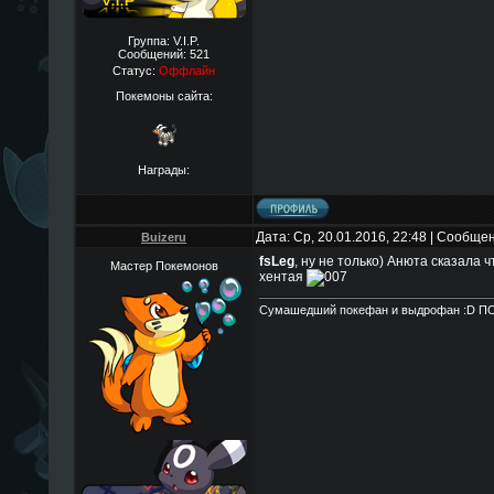
Группа: V.I.P.
Сообщений:
521
Статус:
Оффлайн
Покемоны сайта:
Награды:
Дата: Ср, 20.01.2016, 22:48 | Сообще
Buizeru
fsLeg
, ну не только) Анюта сказала 
Мастер Покемонов
хентая
Сумашедший покефан и выдрофан :D П