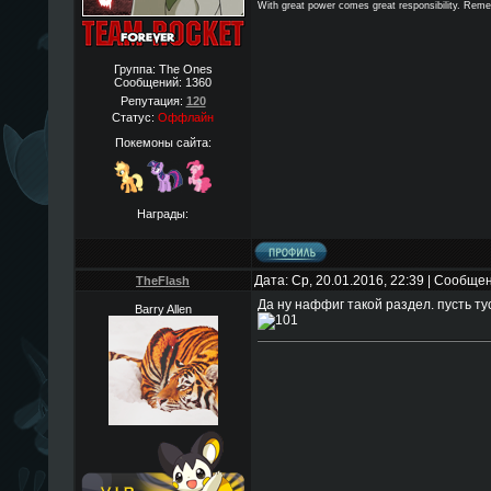
With great power comes great responsibility. Reme
Группа: The Ones
Сообщений:
1360
Репутация:
120
Статус:
Оффлайн
Покемоны сайта:
Награды:
Дата: Ср, 20.01.2016, 22:39 | Сообще
TheFlаsh
Да ну наффиг такой раздел. пусть ту
Barry Allen