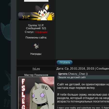
Группа: V.I.P.
Сообщений:
521
Статус:
Оффлайн
Покемоны сайта:
Награды:
Дата: Ср, 20.01.2016, 20:03 | Сообще
fsLeg
Цитата
Chazzy_Chaz
(
)
Мастер Покемонов
Зашли на детский сайт
Сайт не детский, он ориентирован н
застала еще первую волну.
Я тебе больше скажу, несколько раз
раздела, который отпадал из-за нец
возраста потенциальных посетителе
I reject your reality and substitute my own. © Ad