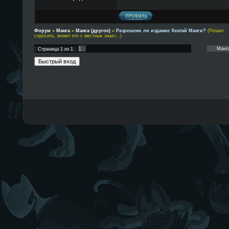
Форум
»
Манга
»
Манга (другое)
»
Разрешено ли издание Хентай Манги?
(Решил
спросить, может кто с местных знает...)
1
Страница
1
из
1