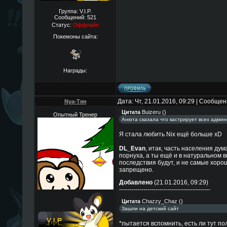
Группа: V.I.P.
Сообщений:
521
Статус:
Оффлайн
Покемоны сайта:
Награды:
Дата: Чт, 21.01.2016, 09:29 | Сообще
Nya-Тян
Цитата
Buizeru
(
)
Опытный Тренер
Анюта сказала что кастрирует всех админ
Я стала любить Nix ещё больше хD
DL_Evan
, итак, часть населения дум
порнуха, а ты ещё и в натуральном в
последствия будут, и не самые хорош
запрещено.
Добавлено
(21.01.2016, 09:29)
---------------------------------------------
Цитата
Chazzy_Chaz
(
)
Зашли на детский сайт
*пытается вспомнить, есть ли тут пол