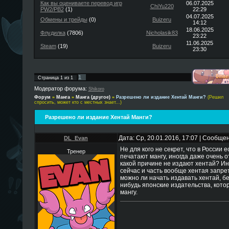
Как вы оцениваете перевод игр
06.07.2025
ChiYu220
PW2/PB2
(1)
22:29
04.07.2025
Обмены и трейды
(0)
Buizeru
14:12
18.06.2025
Флудилка
(7806)
Nicholasik83
23:22
11.06.2025
Steam
(19)
Buizeru
23:30
1
Страница
1
из
1
Модератор форума:
Shikoro
Форум
»
Манга
»
Манга (другое)
»
Разрешено ли издание Хентай Манги?
(Решил
спросить, может кто с местных знает...)
Разрешено ли издание Хентай Манги?
Дата: Ср, 20.01.2016, 17:07 | Сообще
DL_Evan
Не для кого не секрет, что в России 
Тренер
печатают мангу, иногда даже очень о
какой причине не издают хентай? Ин
сейчас и часть вообще хентая запрет
можно ли начать издавать хентай, бе
нибудь японские издательства, кото
мангу.