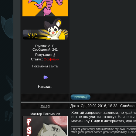
Группа: V.I.P.
Сообщений:
241
Репутация:
8
Статус:
Оффлайн
Покемоны сайта:
Награды:
Дата: Ср, 20.01.2016, 18:38 | Сообще
fsLeg
Хентай запрещен законом, по крайн
Мастер Покемонов
его не получится: откажут. Начнешь
маски-шоу. Сиди в интернетах, лучше
I reject your reality and substitute my own. © Ad
With great power comes great responsibility. Reme