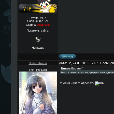
Группа: V.I.P.
Сообщений:
521
Статус:
Оффлайн
Покемоны сайта:
Награды:
Дата: Вс, 24.01.2016, 12:07 | Сообще
Darkumbreon
Цитата
Buizeru
(
)
The Time Lord
Анюта сказала что кастрирует всех админ
У меня нечего отрезать