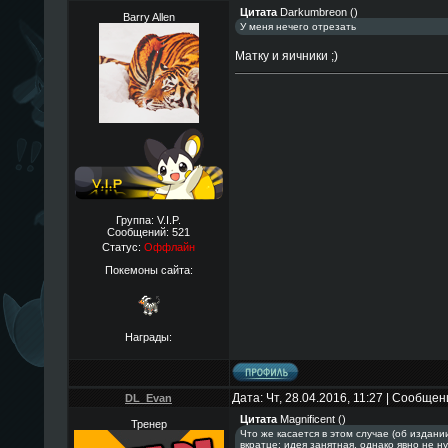
Цитата
Darkumbreon
(
)
Barry Allen
У меня нечего отрезать
Матку и яичники ;)
Группа: V.I.P.
Сообщений:
521
Статус:
Оффлайн
Покемоны сайта:
Награды:
Дата: Чт, 28.04.2016, 11:27 | Сообще
DL_Evan
Цитата
Magnificent
(
)
Тренер
Что же касается в этом случае (об издани
вкратце: идея занятная, однако явно не н