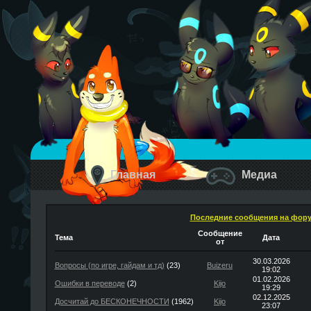
Главная
Медиа
Последние сообщения на фор
Сообщение
Тема
Дата
от
30.03.2026
Вопросы (по игре, гайдам и тд)
(23)
Buizeru
19:02
01.02.2026
Ошибки в переводе
(2)
Kijo
19:29
02.12.2025
Досчитай до БЕСКОНЕЧНОСТИ
(1962)
Kijo
23:07