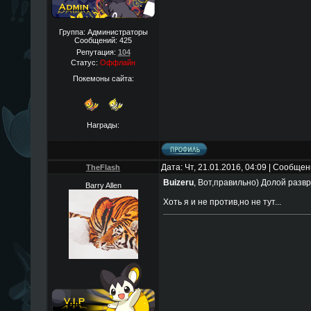
Группа: Администраторы
Сообщений:
425
Репутация:
104
Статус:
Оффлайн
Покемоны сайта:
Награды:
Дата: Чт, 21.01.2016, 04:09 | Сообще
TheFlаsh
Buizeru
, Вот,правильно) Долой развр
Barry Allen
Хоть я и не против,но не тут...