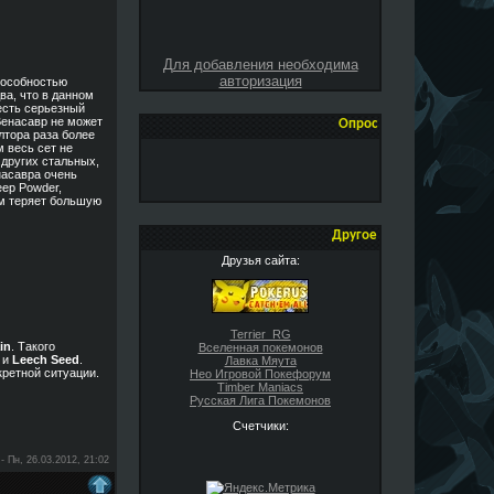
Для добавления необходима
авторизация
пособностью
ва, что в данном
 есть серьезный
 Венасавр не может
Опрос
лтора раза более
 весь сет не
 других стальных,
насавра очень
eep Powder,
ом теряет большую
Другое
Друзья сайта:
Terrier_RG
in
. Такого
Вселенная покемонов
и
Leech Seed
.
Лавка Мяута
кретной ситуации.
Нео Игровой Покефорум
Timber Maniacs
Русская Лига Покемонов
Счетчики:
-
Пн, 26.03.2012, 21:02