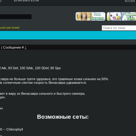
u
11.06.2025 23:30
[
Игры
]
ьное растение)
01 | Сообщение #
1
 Atk, 83 Def, 100 SAtk, 100 SDef, 80 Spe
асавра не больше трети здоровья, его травяные атаки сильнее на 50%.
ным солнечным светом скорость Венасавра удваивается.
лают в жару из Венасавра сильного и быстрого свипера.
щен.
Бы
Возможные сеты:
0 -- Chlorophyll