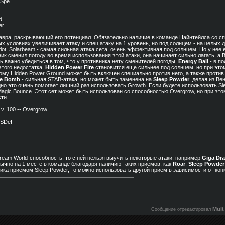
 Spe
d
er
савра, раскрывающий его потенциал. Обязательно наличие в команде Найнтейлса со с
х условиях увеличивает атаку и спец.атаку на 1 уровень, но под солнцем - на целых д
lot. Solarbeam - самая сильная атака сета, очень эффективная под солнцем. Но у нее
ник сменил погоду во время использования этой атаки, она начинает сильно лагать, а
ь важно убедиться в том, что у противника нету сменителей погоды.
Energy Ball
- в по
этого недостатка.
Hidden Power Fire
становится еще сильнее под солнцем, но при этом
ому Hidden Power Ground может быть включен специально против него, а также против
ge Bomb
- сильная STAB-атака, но может быть заменена на
Sleep Powder
, делая из Ве
но это очень помогает лишний раз использовать Growth. Если будете использовать Sl
Magic Bounce. Этот сет может быть использован со способностью Overgrow, но при эт
ти.
v. 100 -- Overgrow
 SDef
о Dream World-способность, то с ней нельзя выучить некоторые атаки, например
Giga Dra
ычно на 1 месте в команде благодаря наличию таких приемов, как
Roar
,
Sleep Powder
ика приемом Sleep Powder, то можно использовать другой прием в зависимости от кон
Mult
Сообщение отредактировал