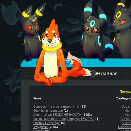
Главная
Послед
Тема
Сообщени
Вопросы (по игре, гайдам и тд)
(23)
Buizer
Ошибки в переводе
(2)
Kijo
Досчитай до БЕСКОНЕЧНОСТИ
(1962)
Kijo
Как вы оцениваете перевод игр PW2/PB2
(1)
ChiYu2
Обмены и трейды
(0)
Buizer
Флудилка
(7806)
Nicholas