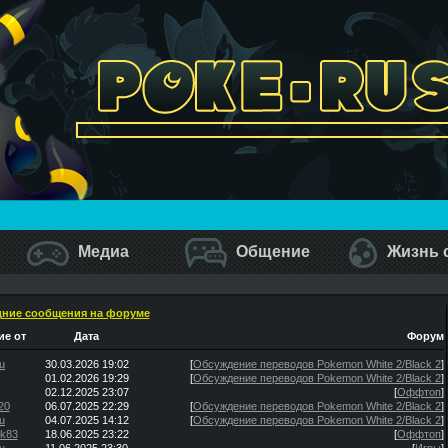
Медиа
Общение
Жизнь 
ние сообщения на форуме
е от
Дата
Форум
u
30.03.2026 19:02
[
Обсуждение переводов Pokemon White 2/Black 2
]
01.02.2026 19:29
[
Обсуждение переводов Pokemon White 2/Black 2
]
02.12.2025 23:07
[
Оффтоп
]
20
06.07.2025 22:29
[
Обсуждение переводов Pokemon White 2/Black 2
]
u
04.07.2025 14:12
[
Обсуждение переводов Pokemon White 2/Black 2
]
ik83
18.06.2025 23:22
[
Оффтоп
]