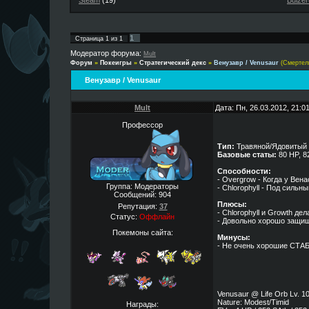
Steam
(19)
Buizer
1
Страница
1
из
1
Модератор форума:
Mult
Форум
»
Покеигры
»
Стратегический декс
»
Венузавр / Venusaur
(Смертел
Венузавр / Venusaur
Mult
Дата: Пн, 26.03.2012, 21:
Профессор
Тип:
Травяной/Ядовитый
Базовые статы:
80 HP, 82
Способности:
- Overgrow - Когда у Вен
Группа: Модераторы
- Chlorophyll - Под силь
Сообщений:
904
Плюсы:
Репутация:
37
- Chlorophyll и Growth де
Статус:
Оффлайн
- Довольно хорошо защи
Покемоны сайта:
Минусы:
- Не очень хорошие СТА
Venusaur @ Life Orb Lv. 10
Nature: Modest/Timid
Награды: