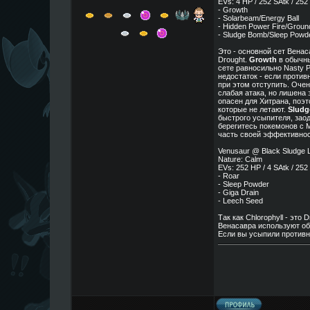
EVs: 4 HP / 252 SAtk / 252
- Growth
- Solarbeam/Energy Ball
- Hidden Power Fire/Groun
- Sludge Bomb/Sleep Powd
Это - основной сет Вена
Drought.
Growth
в обычны
сете равносильно Nasty P
недостаток - если против
при этом отступить. Очен
слабая атака, но лишена 
опасен для Хитрана, поэт
которые не летают.
Slud
быстрого усыпителя, заод
берегитесь покемонов с 
часть своей эффективнос
Venusaur @ Black Sludge L
Nature: Calm
EVs: 252 HP / 4 SAtk / 252
- Roar
- Sleep Powder
- Giga Drain
- Leech Seed
Так как Chlorophyll - эт
Венасавра используют об
Если вы усыпили противн