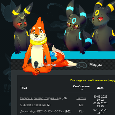
Главная
Медиа
Последние сообщения на фор
Сообщение
Тема
Дата
от
30.03.2026
Вопросы (по игре, гайдам и тд)
(23)
Buizeru
19:02
01.02.2026
Ошибки в переводе
(2)
Kijo
19:29
02.12.2025
Досчитай до БЕСКОНЕЧНОСТИ
(1962)
Kijo
23:07