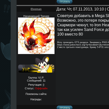
Дата: Чт, 07.11.2013, 10:10 
Elveman
Советую добавить в Mega SD
Начинающий Тренер
Возможно, это потеря покры
Скармори чекнут, то Iron He
так как усилен Sand Force д
100 вместо 80
Могу проводить GTS раздачи. Занимаюсь RNG A
https://www.pokecheck.org/?p=box&bid=1&u=elve
2 место третьего покетурнира. Брижу 5-6*31 sinc
Группа: V.I.P.
Сообщений:
11
Репутация:
0
Статус:
Оффлайн
Покемоны сайта:
Награды: