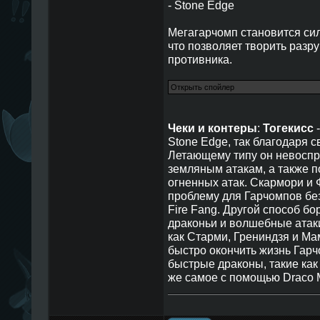
- Stone Edge
Мегагарчомп становится си
что позволяет творить разр
противника.
Чеки и контеры
:
Тогекисс
-
Stone Edge, так благодаря 
Летающему типу он невоспр
земляным атакам, а также п
огненных атак. Скармори и
проблему для Гарчомпов без 
Fire Fang. Другой способ бо
драконьи и волшебные атак
как Старми, Грениндзя и Мам
быстро окончить жизнь Гарч
быстрые драконы, такие как
же самое с помощью Draco M