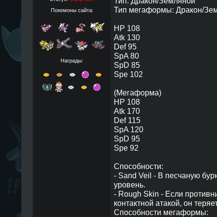
Тип: Дракон/Земляной
Тип мегаформы: Дракон/Зе
Покемоны сайта:
HP 108
Atk 130
Def 95
SpA 80
Награды:
SpD 85
Spe 102
(Мегаформа)
HP 108
Atk 170
Def 115
SpA 120
SpD 95
Spe 92
Способности:
- Sand Veil - В песчаную бу
уровень.
- Rough Skin - Если противн
контактной атакой, он теряе
Способности мегаформы: