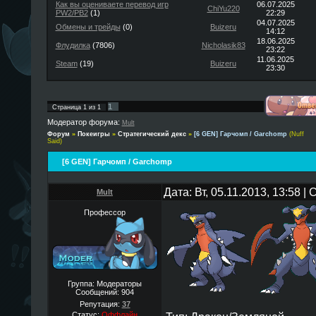
Как вы оцениваете перевод игр
06.07.2025
ChiYu220
PW2/PB2
(1)
22:29
04.07.2025
Обмены и трейды
(0)
Buizeru
14:12
18.06.2025
Флудилка
(7806)
Nicholasik83
23:22
11.06.2025
Steam
(19)
Buizeru
23:30
1
Страница
1
из
1
Модератор форума:
Mult
Форум
»
Покеигры
»
Стратегический декс
»
[6 GEN] Гарчомп / Garchomp
(Nuff
Said)
[6 GEN] Гарчомп / Garchomp
Дата: Вт, 05.11.2013, 13:58 
Mult
Профессор
Группа: Модераторы
Сообщений:
904
Репутация:
37
Статус:
Оффлайн