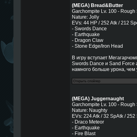
(MEGA) Bread&Butter
Garchompite Lv. 100 - Rough
Nature: Jolly
EVs: 44 HP / 252 Atk / 212 Sp
- Swords Dance
- Earthquake
- Dragon Claw
- Stone Edge/Iron Head
В игру вступает Мегагарчом
Swords Dance и Sand Force 
намного больше урона, чем 
(MEGA) Juggernaught
Garchompite Lv. 100 - Rough
Nature: Naughty
EVs: 224 Atk / 32 SpAtk / 252
- Draco Meteor
- Earthquake
- Fire Blast