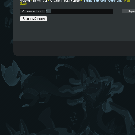
Форум
»
Покеигры
»
Стратегический декс
»
[6 GEN] Гарчомп / Garchomp
(Nuff
Said)
1
Страница
1
из
1