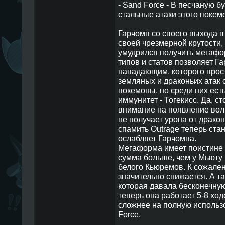
- Sand Force - В песчаную 
стальные атаки этого покем
Гарчомп со своего выхода в
своей чрезмерной крутости,
умудрился получить мегафо
типов и статов позволяет Г
нападающим, которого прост
земляных и драконьих атак
покемоны, но среди них есть 
иммунитет - Тогекисс. Да, с
внимание на появление волш
не получает урона от дракон
спамить Outrage теперь ста
ослабляет Гарчомпа.
Мегаформа имеет поистине 
сумма больше, чем у Мьюту и
белого Кьюремов. К сожален
значительно снижается. А т
которая давала бесконечную
теперь она работает 5-8 ход
сложнее на полную использ
Force.