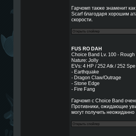
Гарчомп также знаменит ка
Scarf благодаря хорошим ат
скорости.
FUS RO DAH
Choice Band Lv. 100 - Rough
Nature: Jolly
EVs: 4 HP / 252 Atk / 252 Spe
- Earthquake
- Dragon Claw/Outrage
- Stone Edge
- Fire Fang
Гарчомп с Choice Band очень
Противники, ожидающие уви
могут получить неожиданно