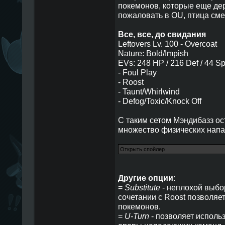
покемонов, которые еще де
пожаловать в OU, птица сме
Все, все, до свидания
Leftovers Lv. 100 - Overcoat
Nature: Bold/Impish
EVs: 248 HP / 216 Def / 44 S
- Foul Play
- Roost
- Taunt/Whirlwind
- Defog/Toxic/Knock Off
С таким сетом Мэндибазз ос
множество физических нап
Другие опции
:
=
Substitute
- неплохой выбор
сочетании с Roost позволяе
покемонов.
=
U-Turn
- позволяет исполь