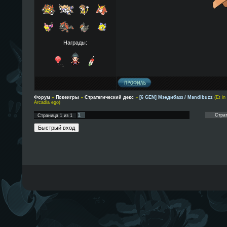
Награды:
Форум
»
Покеигры
»
Стратегический декс
»
[6 GEN] Мэндибазз / Mandibuzz
(Et in
Arcadia ego)
1
Страница
1
из
1