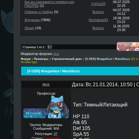
Как вы оцениваете перевод игр
06.07.2025
ChiYu220
PW2/PB2
(1)
22:29
04.07.2025
Обмены и трейды
(0)
Buizeru
14:12
18.06.2025
Флудилка
(7806)
Nicholasik83
23:22
11.06.2025
Steam
(19)
Buizeru
23:30
1
Страница
1
из
1
Модератор форума:
Mult
Форум
»
Покеигры
»
Стратегический декс
»
[6 GEN] Мэндибазз / Mandibuzz
(Et in
Arcadia ego)
[6 GEN] Мэндибазз / Mandibuzz
Дата: Вт, 21.01.2014, 10:50 
Mult
Профессор
Тип: Темный/Летающий
HP 110
Atk 65
Группа: Модераторы
Def 105
Сообщений:
904
SpA 55
Репутация:
37
Статус:
Оффлайн