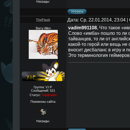
Награды:
Дата: Ср, 22.01.2014, 23:04
TheFlаsh
vadim991108
, Что такое «и
Barry Allen
Слово «имба» пошло то ли от
тайванцев, то ли от английск
какой-то герой или вещь не 
вносит дисбаланс в игру и п
Это терминология геймеров
Группа: V.I.P.
Сообщений:
521
Статус:
Оффлайн
Покемоны сайта:
Награды: