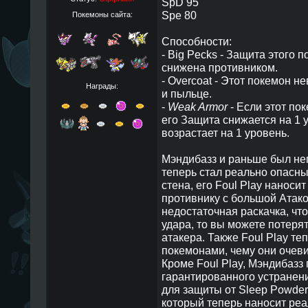
SpD 95
Spe 80
Покемоны сайта:
Способности:
- Big Pecks - Защита этого 
снижена противником.
- Overcoat - Этот покемон н
Награды:
и пыльце.
-
Weak Armor
- Если этот пок
его Защита снижается на 1 
возрастает на 1 уровень.
Мэндибазз и раньше был не
теперь стал реально опасны
стена, его Foul Play наноси
противнику с большой Атакой,
недостаточная раскачка, чт
удара, то вы можете потеря
атакера. Также Foul Play те
покемонами, чему они очеви
Кроме Foul Play, Мэндибазз
гарантированного устранени
для защиты от Sleep Powder 
который теперь наносит реа