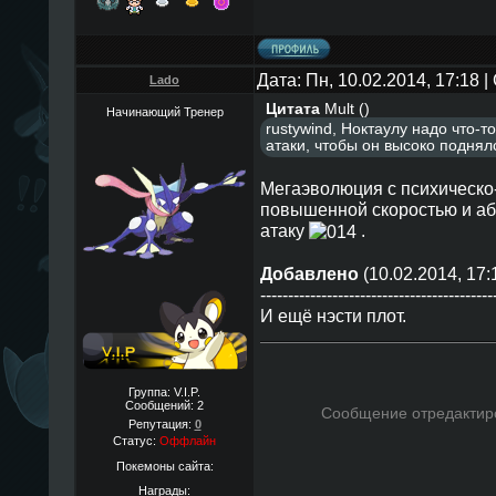
Дата: Пн, 10.02.2014, 17:18
Lado
Цитата
Mult
(
)
Начинающий Тренер
rustywind, Ноктаулу надо что-
атаки, чтобы он высоко поднял
Мегаэволюция с психическо
повышенной скоростью и аб
атаку
.
Добавлено
(10.02.2014, 17:
------------------------------------------
И ещё нэсти плот.
Группа: V.I.P.
Сообщений:
2
Сообщение отредакти
Репутация:
0
Статус:
Оффлайн
Покемоны сайта:
Награды: