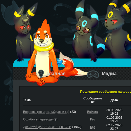
Главная
Медиа
Последние сообщения на фор
Сообщение
Тема
Дата
от
30.03.2026
Вопросы (по игре, гайдам и тд)
(23)
Buizeru
19:02
01.02.2026
Ошибки в переводе
(2)
Kijo
19:29
02.12.2025
Досчитай до БЕСКОНЕЧНОСТИ
(1962)
Kijo
23:07