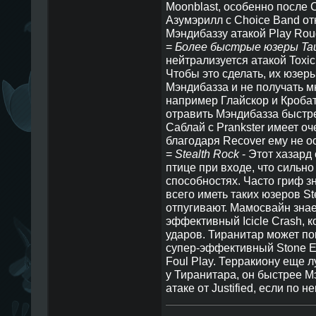
Moonblast, особенно после 
Азумэрилл с Choice Band от
Мэндибаззу атакой Play Rou
=
Более быстрые юзеры Taun
нейтрализуется атакой Toxic
Чтобы это сделать, их юзе
Мэндибазза и не получать мн
например Глайскор и Кробат
отравить Мэндибазза быстрее
Саблай с Prankster имеет оч
благодаря Recover ему не ос
=
Stealth Rock
- Этот хазард
птице при входе, что сильн
способностях. Часто гриф з
всего иметь таких юзеров St
отпугивают. Мамосвайн знает
эффективный Icicle Crash, к
ударов. Тиранитар может поп
супер-эффективный Stone E
Foul Play. Терракиону еще л
у Тиранитара, он быстрее М
атаке от Justified, если по н