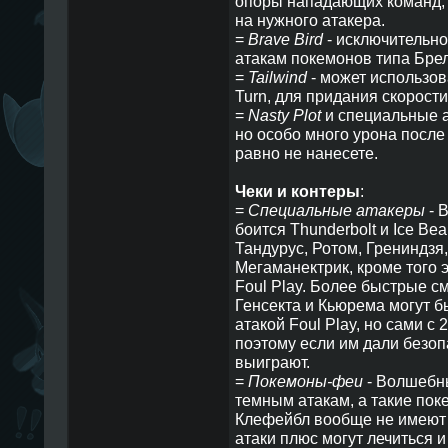
опоры нападающих команд, 
на нужного атакера.
=
Brave Bird
- исключительно
атакам покемонов типа Бре
=
Tailwind
- может использов
Turn, для придания скорост
=
Nasty Plot
и специальные ат
но особо много урона после 
равно не нанесете.
Чеки и контеры
:
=
Специальные атакеры
- 
боится Thunderbolt и Ice Be
Тандурус, Ротом, Грениндзя
Мегаманектрик, кроме того 
Foul Play. Более быстрые 
Генсекта и Кьюрема могут б
атакой Foul Play, но сами с 
поэтому если им дали безопа
выиграют.
=
Покемоны-феи
- Волшебны
темным атакам, а такие пок
Клефейбл вообще не имеют 
атаки плюс могут лечиться и