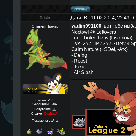
Дата: Вт, 11.02.2014, 22:43 
Jukain
vadim991108
, вот тебе имб
Опытный Тренер
Noctowl @ Leftovers
Trait: Tinted Lens (Insomnia)
EVs: 252 HP / 252 SDef / 4 S
Calm Nature (+SDef, -Atk)
- Defog
- Roost
- Toxic
- Air Slash
Группа: V.I.P.
Сообщений:
397
Репутация:
26
Статус:
Оффлайн
Покемоны сайта: