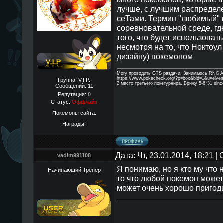
лучше, с лучшим распредел
сеТами. Термин "любимый" н
соревновательной среде, гд
того, что будет использоват
несмотря на то, что Ноктоу
дизайну) покемоном
Могу проводить GTS раздачи. Занимаюсь RNG A
https://www.pokecheck.org/?p=box&bid=1&u=elve
Группа: V.I.P.
2 место третьего покетурнира. Брижу 5-6*31 sinc
Сообщений:
11
Репутация:
0
Статус:
Оффлайн
Покемоны сайта:
Награды:
Дата: Чт, 23.01.2014, 18:21 
vadim991108
Я понимаю, но я кто му что 
Начинающий Тренер
то что любой покемон может
может очень хорошо пригод