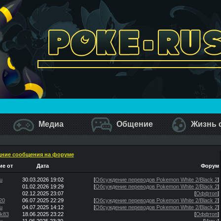
Медиа
Общение
Жизнь 
ние сообщения на форуме
е от
Дата
Форум
u
30.03.2026 19:02
[
Обсуждение переводов Pokemon White 2/Black 2
]
01.02.2026 19:29
[
Обсуждение переводов Pokemon White 2/Black 2
]
02.12.2025 23:07
[
Оффтоп
]
20
06.07.2025 22:29
[
Обсуждение переводов Pokemon White 2/Black 2
]
u
04.07.2025 14:12
[
Обсуждение переводов Pokemon White 2/Black 2
]
ik83
18.06.2025 23:22
[
Оффтоп
]