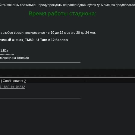
ый ты хочешь сразиться - предупреждать не ранее одних суток до момента предполагае
Время работы стадиона:
в любое время, воскресенье - с 10 до 12 мск и с 20 до 24 мск
чиный значок
,
ТМ89
-
U-Turn
и
12 баллов
.
21:52)
------------
менена на Armaldo
08 | Сообщение #
2
125-1889-1#104812