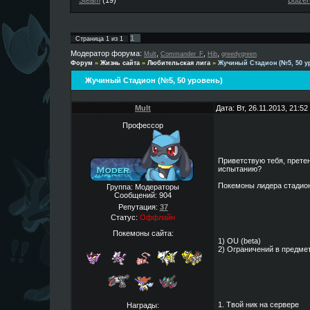
Steam
(19)
Buizer
1
Страница
1
из
1
Модератор форума:
,
,
,
Mult
Commander_F
Hib
greedygreen
Форум
»
Жизнь сайта
»
Любительская лига
»
Жучиный Стадион (№5, 50 у
Жучиный Стадион (№5, 50 уровень)
Mult
Дата: Вт, 26.11.2013, 21:5
Профессор
Приветствую тебя, претен
испытанию?
Покемоны лидера стадиона:
Группа: Модераторы
Сообщений:
904
Репутация:
37
Статус:
Оффлайн
Покемоны сайта:
1) OU (beta)
2) Ограничений в предмет
1. Твой ник на сервере
Награды: