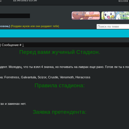
u
11.06.2025 23:30
[
Игры
]
ровень)
(Раздави жуков или они раздавят тебя)
2 | Сообщение #
1
Перед вами жучиный Стадион.
дент. Молодец, что ты взял 4 значка, но почивать на лаврах еще рано. Готов ли ты к 
 Forretress, Galvantula, Scizor, Crustle, Venomoth, Heracross
Правила стадиона:
ах и заменах нет.
Заявка претендента: