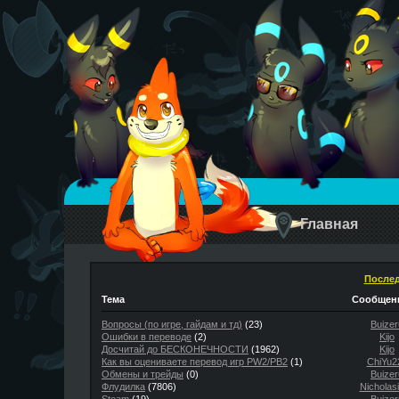
Главная
Послед
Тема
Сообщени
Вопросы (по игре, гайдам и тд)
(23)
Buizer
Ошибки в переводе
(2)
Kijo
Досчитай до БЕСКОНЕЧНОСТИ
(1962)
Kijo
Как вы оцениваете перевод игр PW2/PB2
(1)
ChiYu2
Обмены и трейды
(0)
Buizer
Флудилка
(7806)
Nicholas