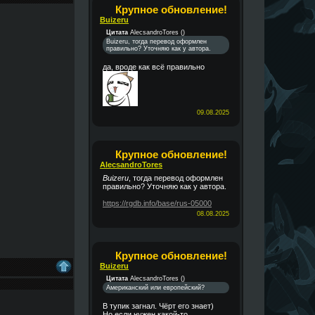
Крупное обновление!
Buizeru
Цитата
AlecsandroTores
(
)
Buizeru, тогда перевод оформлен
правильно? Уточняю как у автора.
да, вроде как всё правильно
09.08.2025
Крупное обновление!
AlecsandroTores
Buizeru
, тогда перевод оформлен
правильно? Уточняю как у автора.
https://rgdb.info/base/rus-05000
08.08.2025
Крупное обновление!
Buizeru
Цитата
AlecsandroTores
(
)
Американский или европейский?
В тупик загнал. Чёрт его знает)
Но если нужен какой-то