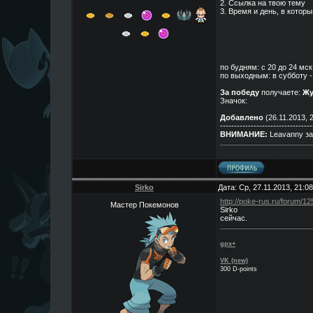
2. Ссылка на твою тему
3. Время и день, в котор
по будням: с 20 до 24 мск
по выходным: в субботу - 
За победу
получаете:
Жу
Значок:
Добавлено
(26.11.2013, 
---------------------------------
ВНИМАНИЕ:
Leavanny за
Sirko
Дата: Ср, 27.11.2013, 21:
http://poke-rus.ru/forum/
Мастер Покемонов
Sirko
сейчас.
gpx+
VK (new)
300 D-points