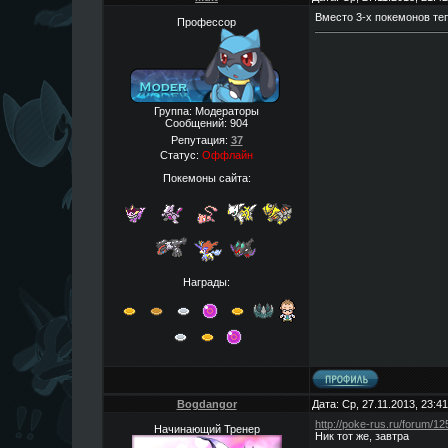
Вместо 3-х покемонов теп
Профессор
Группа: Модераторы
Сообщений:
904
Репутация:
37
Статус:
Оффлайн
Покемоны сайта:
Награды:
Bogdangor
Дата: Ср, 27.11.2013, 23:
http://poke-rus.ru/forum/
Начинающий Тренер
Ник тот же, завтра