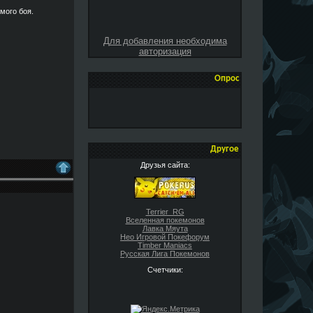
мого боя.
Для добавления необходима
авторизация
Опрос
Другое
Друзья сайта:
Terrier_RG
Вселенная покемонов
Лавка Мяута
Нео Игровой Покефорум
Timber Maniacs
Русская Лига Покемонов
Счетчики: