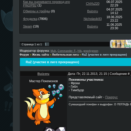
Как вы оцениваете перевод игр
06.07.2025
ChiYu220
PW2/PB2
(1)
22:29
04.07.2025
Обмены и трейды
(0)
Buizeru
14:12
18.06.2025
Флудилка
(7806)
Nicholasik83
23:22
11.06.2025
Steam
(19)
Buizeru
23:30
1
Страница
1
из
1
Модератор форума:
,
,
,
Mult
Commander_F
Hib
greedygreen
Форум
»
Жизнь сайта
»
Любительская лига
»
RaZ (участие в лиге прекращено)
RaZ (участие в лиге прекращено)
Buizeru
Дата: Пт, 22.11.2013, 21:15 | Сообщение #
Покемоны участника:
Мастер Покемонов
- Фроки
- Гибл
- Тимбурр
Представляемый сайт -
Покерус
Сумашедший покефан и выдрофан :D ПОГЛАДЬ 