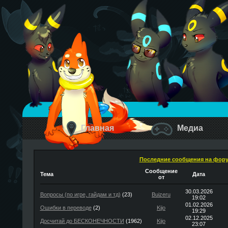
Главная
Медиа
Последние сообщения на фор
Сообщение
Тема
Дата
от
30.03.2026
Вопросы (по игре, гайдам и тд)
(23)
Buizeru
19:02
01.02.2026
Ошибки в переводе
(2)
Kijo
19:29
02.12.2025
Досчитай до БЕСКОНЕЧНОСТИ
(1962)
Kijo
23:07