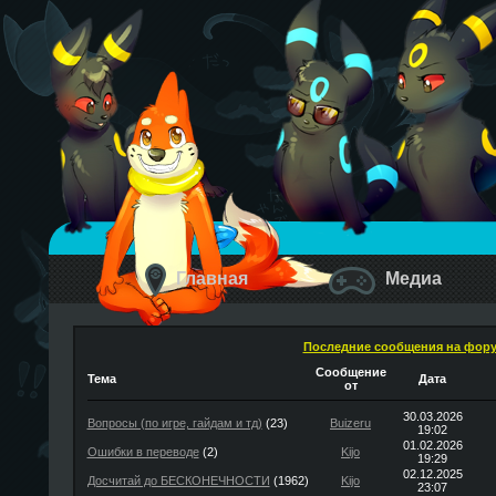
Главная
Медиа
Последние сообщения на фор
Сообщение
Тема
Дата
от
30.03.2026
Вопросы (по игре, гайдам и тд)
(23)
Buizeru
19:02
01.02.2026
Ошибки в переводе
(2)
Kijo
19:29
02.12.2025
Досчитай до БЕСКОНЕЧНОСТИ
(1962)
Kijo
23:07