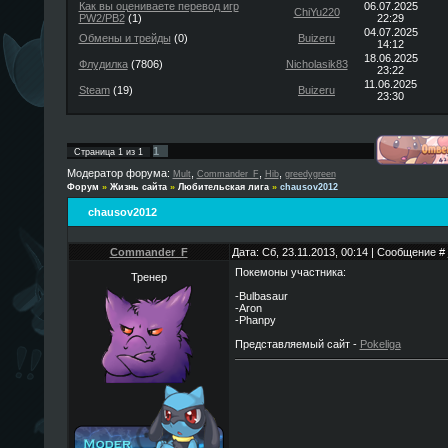
Как вы оцениваете перевод игр
06.07.2025
ChiYu220
PW2/PB2
(1)
22:29
04.07.2025
Обмены и трейды
(0)
Buizeru
14:12
18.06.2025
Флудилка
(7806)
Nicholasik83
23:22
11.06.2025
Steam
(19)
Buizeru
23:30
1
Страница
1
из
1
Модератор форума:
,
,
,
Mult
Commander_F
Hib
greedygreen
Форум
»
Жизнь сайта
»
Любительская лига
»
chausov2012
chausov2012
Commander_F
Дата: Сб, 23.11.2013, 00:14 | Сообщение #
Покемоны участника:
Тренер
-Bulbasaur
-Aron
-Phanpy
Представляемый сайт -
Pokeliga