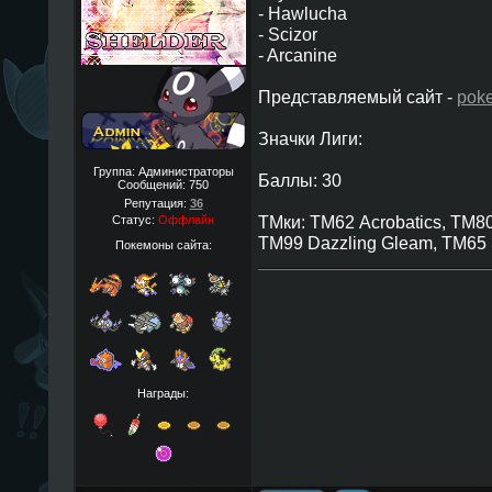
- Hawlucha
- Scizor
- Arcanine
Представляемый сайт -
poke
Значки Лиги:
Группа: Администраторы
Баллы: 30
Сообщений:
750
Репутация:
36
ТМки: ТМ62 Acrobatics, ТМ80
Статус:
Оффлайн
ТМ99 Dazzling Gleam, TM65
Покемоны сайта:
Награды: