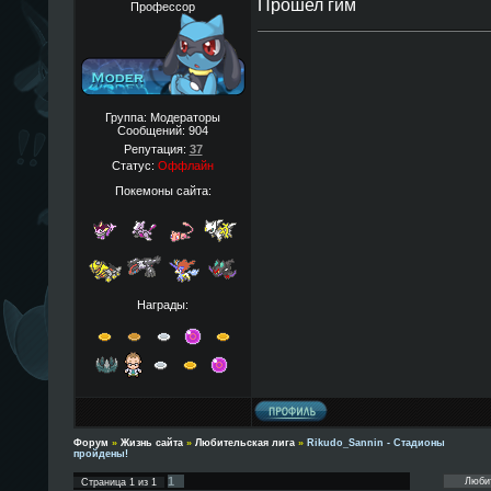
Прошел гим
Профессор
Группа: Модераторы
Сообщений:
904
Репутация:
37
Статус:
Оффлайн
Покемоны сайта:
Награды:
Форум
»
Жизнь сайта
»
Любительская лига
»
Rikudo_Sannin - Стадионы
пройдены!
1
Страница
1
из
1