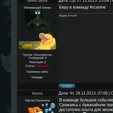
Дата: Ср, 27.11.2013, 23:09 
Rikudo_Sannin
Беру в команду Arcanine
Начинающий Тренер
Мудрец 6 путей
Группа: Пользователи
Сообщений:
9
Репутация:
0
Статус:
Оффлайн
Покемоны сайта:
Награды:
Дата: Чт, 28.11.2013, 07:06 
Buizeru
В команде большое событие
Мастер Покемонов
Сражаясь с Арканайном три
достаточно опыта для эвол