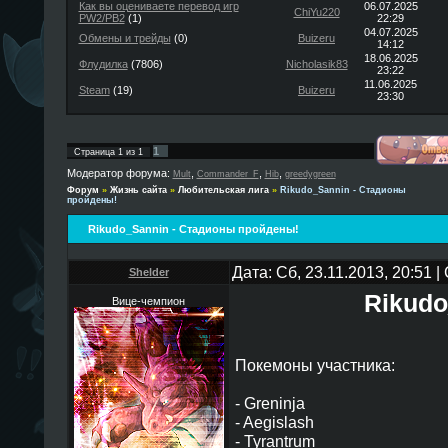
Как вы оцениваете перевод игр
06.07.2025
ChiYu220
PW2/PB2
(1)
22:29
04.07.2025
Обмены и трейды
(0)
Buizeru
14:12
18.06.2025
Флудилка
(7806)
Nicholasik83
23:22
11.06.2025
Steam
(19)
Buizeru
23:30
1
Страница
1
из
1
Модератор форума:
,
,
,
Mult
Commander_F
Hib
greedygreen
Форум
»
Жизнь сайта
»
Любительская лига
»
Rikudo_Sannin - Стадионы
пройдены!
Rikudo_Sannin - Стадионы пройдены!
Дата: Сб, 23.11.2013, 20:51 
Shelder
Rikudo
Вице-чемпион
Покемоны участника:
- Greninja
- Aegislash
- Tyrantrum