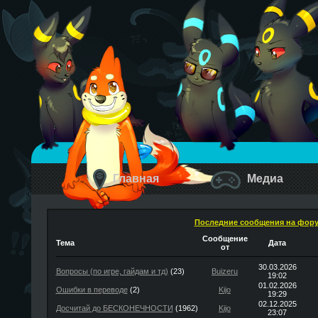
Главная
Медиа
Последние сообщения на фор
Сообщение
Тема
Дата
от
30.03.2026
Вопросы (по игре, гайдам и тд)
(23)
Buizeru
19:02
01.02.2026
Ошибки в переводе
(2)
Kijo
19:29
02.12.2025
Досчитай до БЕСКОНЕЧНОСТИ
(1962)
Kijo
23:07