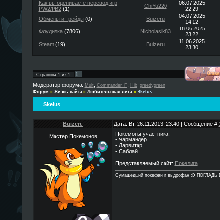
Как вы оцениваете перевод игр
06.07.2025
ChiYu220
PW2/PB2
(1)
22:29
04.07.2025
Обмены и трейды
(0)
Buizeru
14:12
18.06.2025
Флудилка
(7806)
Nicholasik83
23:22
11.06.2025
Steam
(19)
Buizeru
23:30
1
Страница
1
из
1
Модератор форума:
,
,
,
Mult
Commander_F
Hib
greedygreen
Форум
»
Жизнь сайта
»
Любительская лига
»
Skelus
Skelus
Buizeru
Дата: Вт, 26.11.2013, 23:40 | Сообщение #
Покемоны участника:
Мастер Покемонов
- Чармандер
- Ларвитар
- Саблай
Представляемый сайт:
Покелига
Сумашедший покефан и выдрофан :D ПОГЛАДЬ 