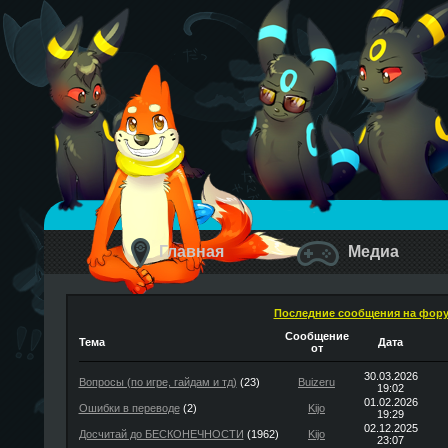
Главная
Медиа
Последние сообщения на фор
Сообщение
Тема
Дата
от
30.03.2026
Вопросы (по игре, гайдам и тд)
(23)
Buizeru
19:02
01.02.2026
Ошибки в переводе
(2)
Kijo
19:29
02.12.2025
Досчитай до БЕСКОНЕЧНОСТИ
(1962)
Kijo
23:07