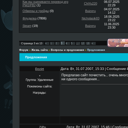
Как вы оцениваете перевод игр
06.07.2025
ChiYu220
PW2/PB2
(1)
22:29
04.07.2025
Обмены и трейды
(0)
Buizeru
14:12
18.06.2025
Флудилка
(7806)
Nicholasik83
23:22
11.06.2025
Steam
(19)
Buizeru
23:30
3
Страница
3
из
13
«
1
2
4
5
…
12
13
»
Форум
»
Жизнь сайта
»
Вопросы и предложения
»
Предложения
Предложения
Дата: Вт, 31.07.2007, 15:33 | Сообщение 
Dzzirt
Предлагаю сайт почистить... очень мног
*
ни одного сообщения...
Группа: Удаленные
Покемоны сайта:
Награды:
Дата: Вт, 31.07.2007, 15:46 | Сообще
ZiPo