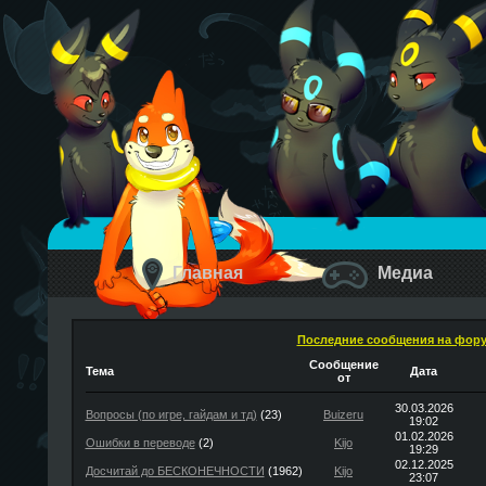
Главная
Медиа
Последние сообщения на фор
Сообщение
Тема
Дата
от
30.03.2026
Вопросы (по игре, гайдам и тд)
(23)
Buizeru
19:02
01.02.2026
Ошибки в переводе
(2)
Kijo
19:29
02.12.2025
Досчитай до БЕСКОНЕЧНОСТИ
(1962)
Kijo
23:07