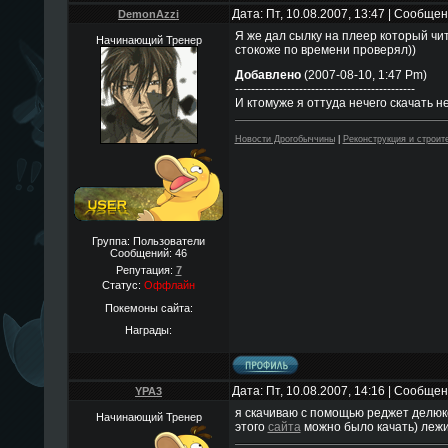
Дата: Пт, 10.08.2007, 13:47 | Сообще
DemonAzzi
Я же дал сылку на плеер который чи
Начинающий Тренер
стокоже по времени проверял))
Добавлено
(2007-08-10, 1:47 Pm)
---------------------------------------------
И ктомуже я оттуда нечего скачать не
Новости Дрогобыччины
|
Реконструкция и строит
Группа: Пользователи
Сообщений:
46
Репутация:
7
Статус:
Оффлайн
Покемоны сайта:
Награды:
Дата: Пт, 10.08.2007, 14:16 | Сообще
YPA3
я скачиваю с помощью реджет делюкс.
Начинающий Тренер
этого
сайта
можно было качать) леж