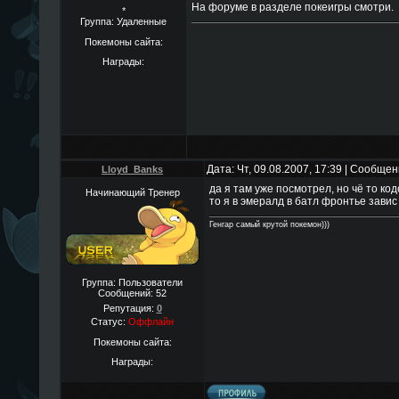
На форуме в разделе покеигры смотри.
*
Группа: Удаленные
Покемоны сайта:
Награды:
Дата: Чт, 09.08.2007, 17:39 | Сообще
Lloyd_Banks
да я там уже посмотрел, но чё то ко
Начинающий Тренер
то я в эмералд в батл фронтье завис
Генгар самый крутой покемон)))
Группа: Пользователи
Сообщений:
52
Репутация:
0
Статус:
Оффлайн
Покемоны сайта:
Награды: