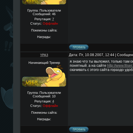
Группа: Пользователи
Сообщений:
46
Репутация:
7
Статус:
Оффлайн
Покемоны сайта:
Награды:
Дата: Пт, 10.08.2007, 12:44 | Сообще
YPA3
я знаю что ты выложил, только там о
Начинающий Тренер
понятный. а на сайте
http://www.filser
скачивать с этого сайта гораздо удоб
Группа: Пользователи
Сообщений:
10
Репутация:
4
Статус:
Оффлайн
Покемоны сайта:
Награды: