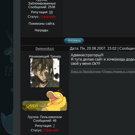
Заблокированные
Сообщений:
2538
Репутация:
58
Статус:
Оффлайн
Покемоны сайта:
Награды:
Дата: Пн, 20.08.2007, 15:02 | Сообще
DemonAzzi
Администраторы!!!
Начинающий Тренер
Я тута делаю сайт и хочю(когда доде
свой у меня.Ок?!!
Новости Дрогобыччины
|
Реконструкция и строит
Группа: Пользователи
Сообщений:
46
Репутация:
7
Статус:
Оффлайн