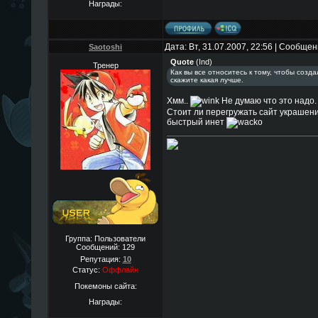
Награды:
Дата: Вт, 31.07.2007, 22:56 | Сообще
Saotoshi
Quote
(
Ind
)
Тренер
Как вы все относитесь к тому, чтобы созда
скажите какая лучше.
Хмм..
Не думаю что это надо.
Стоит ли перегружать сайт украшения
быстрый инет
Группа: Пользователи
Сообщений:
129
Репутация:
10
Статус:
Оффлайн
Покемоны сайта:
Награды: