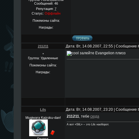
Сообщений:
46
Репутация:
7
Статус:
Оффлайн
Покемоны сайта:
Награды:
Дата: Вт, 14.08.2007, 22:55 | Сообщение 
211211
залейте Evangelion плизз
*
Группа: Удаленные
Покемоны сайта:
Награды:
Дата: Вт, 14.08.2007, 23:20 | Сообщение 
Lils
211211
, тебе
сюда
Mugiwara Kaizoku-dan!
А вот «SliL» – это Lils наоборот.
Группа: