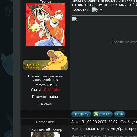
Может ограничить размер рисунка в 
Тренер
то некоторые грузят в подпись по 2 
Тормозит!!!
Сообщение отр
Группа: Пользователи
Сообщений:
129
Репутация:
10
Статус:
Оффлайн
Покемоны сайта:
Награды:
Дата: Пт, 03.08.2007, 23:02 | Сообще
DemonAzzi
А не попросить чтоли мя убрать про
Начинающий Тренер
Новости Дрогобыччины
|
Реконструкция и строит