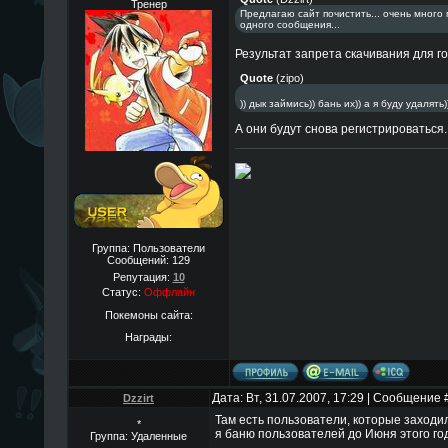
Тренер
Предлагаю сайт почистить... очень много
одного сообщения...
Результат запрета скачивания для гос
Quote
(
zipo
)
)) дык займись)) бань их)) а я буду удалять)
А они будут снова регистрироваться
Группа: Пользователи
Сообщений:
129
Репутация:
10
Статус:
Оффлайн
Покемоны сайта:
Награды:
Дата: Вт, 31.07.2007, 17:29 | Сообщение 
Dzzirt
Там есть пользователи, которые заходил
*
я баню пользователей до Июня этого год
Группа: Удаленные