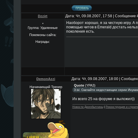
Дата: Чт, 09.08.2007, 17:58 | Сообщение 
Dzzirt
Наоборот хорошо, я за честную игру. А 
*
помощью читов в Emerald достать нельзя
Группа: Удаленные
поколения есть.
Покемоны сайта:
Награды:
Дата: Чт, 09.08.2007, 18:00 | Сообще
DemonAzzi
Quote
(
YPA3
)
Начинающий Тренер
З.Ы. Скачайте недостающии серии Инукам
Их всего 25 на форуме я выложил))
Новости Дрогобыччины
|
Реконструкция и строит