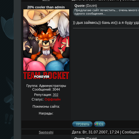
Quote
(
Dzzirt
)
20% cooler than admin
Предлагаю сайт почистить... очень много
одного сообщения...
)) дык займись)) бань их)) а я буду уд
Группа: Администраторы
Сообщений:
3044
Репутация:
302
Статус:
Оффлайн
Покемоны сайта:
Награды:
Дата: Вт, 31.07.2007, 17:24 | Сообще
Saotoshi
Quote
(
Dzzirt
)