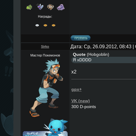
Награды:
Дата: Ср, 26.09.2012, 08:43
Sirko
Quote
(
Hobgoblin
)
Мастер Покемонов
Я xDDDD
х2
gpx+
VK (new)
300 D-points