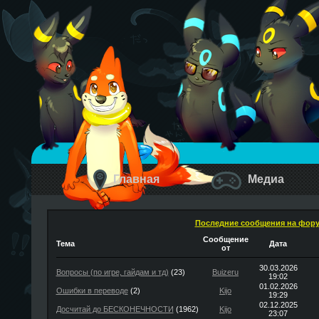
Главная
Медиа
Последние сообщения на фор
Сообщение
Тема
Дата
от
30.03.2026
Вопросы (по игре, гайдам и тд)
(23)
Buizeru
19:02
01.02.2026
Ошибки в переводе
(2)
Kijo
19:29
02.12.2025
Досчитай до БЕСКОНЕЧНОСТИ
(1962)
Kijo
23:07