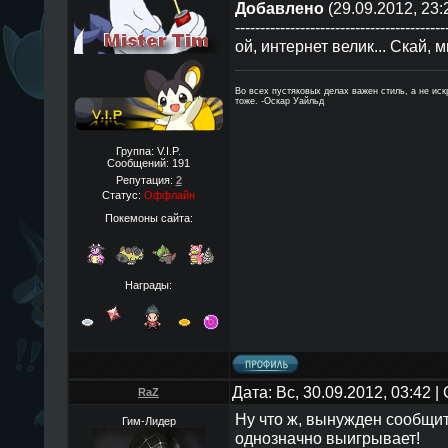
Добавлено
(29.09.2012, 23:
------------------------------------------
ой, интернет велик... Скай, м
Во всех пустяковых делах важен стиль, а не ис
тоже. -Оскар Уайльд
Группа: V.I.P.
Сообщений:
191
Репутация:
2
Статус:
Оффлайн
Покемоны сайта:
Награды:
Дата: Вс, 30.09.2012, 03:42 
RaZ
Ну что ж, вынужден сообщить
Гим-Лидер
однозначно выигрывает!