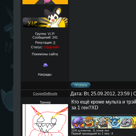
Группа: V.I.P.
Сообщений:
241
Репутация:
8
Статус:
Оффлайн
Покемоны сайта:
Награды:
Дата: Вт, 25.09.2012, 23:59 
CoupeDeBoule
Кто ещё кроме мульта и тр
Тренер
за 1 ген?XD
1100 д-поинтов, 11 поков лол
Первый прошедший во 2 лигу :Х