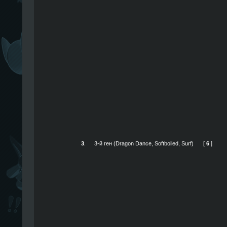
3
.
3-й ген (Dragon Dance, Softboiled, Surf)
[
6
]