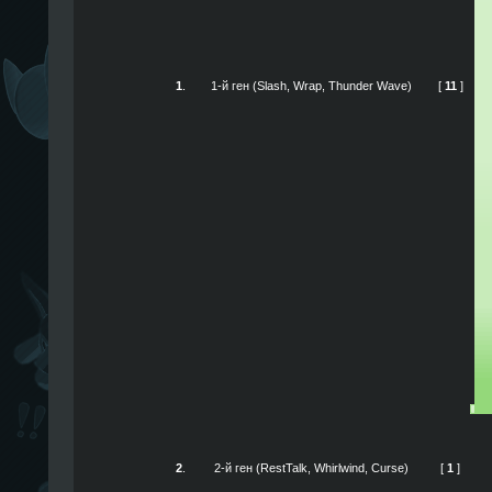
1
.
1-й ген (Slash, Wrap, Thunder Wave)
[
11
]
2
.
2-й ген (RestTalk, Whirlwind, Curse)
[
1
]