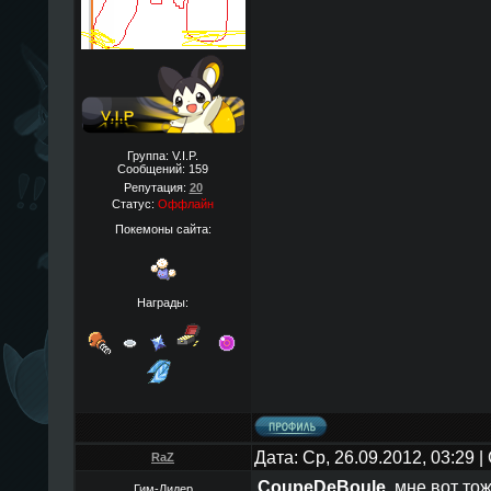
Группа: V.I.P.
Сообщений:
159
Репутация:
20
Статус:
Оффлайн
Покемоны сайта:
Награды:
Дата: Ср, 26.09.2012, 03:29
RaZ
CoupeDeBoule
, мне вот то
Гим-Лидер