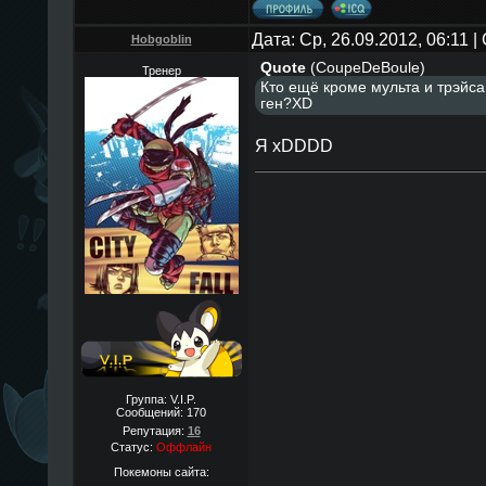
Дата: Ср, 26.09.2012, 06:11 
Hobgoblin
Quote
(
CoupeDeBoule
)
Тренер
Кто ещё кроме мульта и трэйс
ген?XD
Я xDDDD
Группа: V.I.P.
Сообщений:
170
Репутация:
16
Статус:
Оффлайн
Покемоны сайта: