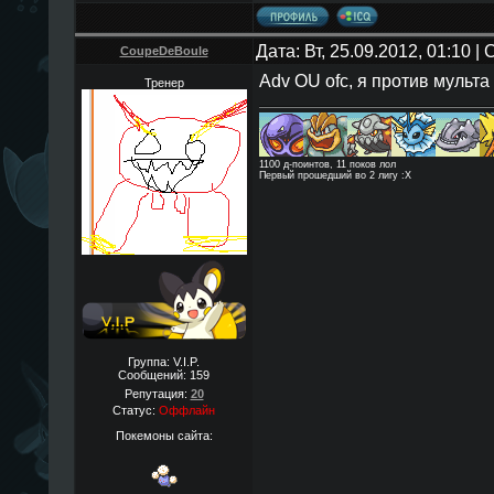
Дата: Вт, 25.09.2012, 01:10 
CoupeDeBoule
Adv OU ofc, я против мульта
Тренер
1100 д-поинтов, 11 поков лол
Первый прошедший во 2 лигу :Х
Группа: V.I.P.
Сообщений:
159
Репутация:
20
Статус:
Оффлайн
Покемоны сайта: