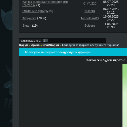
Как вы оцениваете перевод игр
06.07.2025
ChiYu220
PW2/PB2
(1)
22:29
04.07.2025
Обмены и трейды
(0)
Buizeru
14:12
18.06.2025
Флудилка
(7806)
Nicholasik83
23:22
11.06.2025
Steam
(19)
Buizeru
23:30
1
Страница
1
из
1
Форум
»
Архив
»
Сайт/Форум
»
Голосуем за формат следующего турнира!
Голосуем за формат следующего турнира!
Какой ген будем играть?