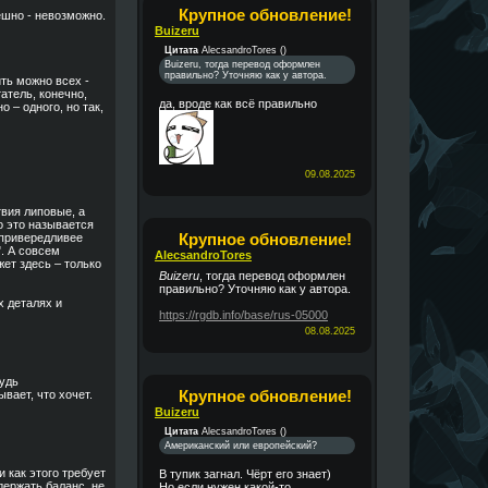
Крупное обновление!
мешно - невозможно.
Buizeru
Цитата
AlecsandroTores
(
)
Buizeru, тогда перевод оформлен
правильно? Уточняю как у автора.
ить можно всех -
атель, конечно,
да, вроде как всё правильно
 – одного, но так,
09.08.2025
ствия липовые, а
о это называется
Крупное обновление!
 привередливее
". А совсем
AlecsandroTores
жет здесь – только
Buizeru
, тогда перевод оформлен
правильно? Уточняю как у автора.
х деталях и
https://rgdb.info/base/rus-05000
08.08.2025
будь
Крупное обновление!
вает, что хочет.
Buizeru
Цитата
AlecsandroTores
(
)
Американский или европейский?
и как этого требует
В тупик загнал. Чёрт его знает)
держать баланс, не
Но если нужен какой-то