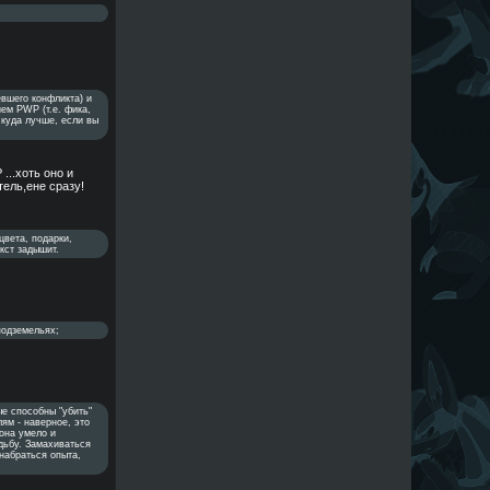
евшего конфликта) и
ием PWP (т.е. фика,
 куда лучше, если вы
...хоть оно и
тель,ене сразу!
цвета, подарки,
кст задышит.
подземельях;
ые способны "убить"
ям - наверное, это
она умело и
дьбу. Замахиваться
набраться опыта,