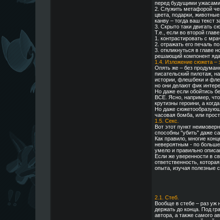
перед будущими ужасами
2. Служить метафорой чег
цвета, подарки, животные
канву – тогда ваш текст 
3. Скрыто таки двигать сю
Т.е., если во второй глав
1. контрастировать с мр
2. отражать его печаль п
3. откликнуться в главе 
решающий компонент яда 
1.4. Изложение сюжета – э
Опять же – без продуман
писательский пилотаж, н
истории, флешбеки и фле
но они делают фик интер
Но даже если обойтись бе
ВСЕ. Ясно, например, что
крутизны героини, а когд
Но даже сюжетообразующи
часовая бомба, или прос
1.5. Секс.
Вот этот пункт неимовер
способны "убить" даже с
Как правило, многие конц
невероятным - по больше
умело и правильно описа
Если же уверенности в св
ответственность, котора
опыта, изучая полезные с
2.1. Стеб.
Вообще в стебе – раз уж н
держать до конца. Под гр
автора, а также самого а