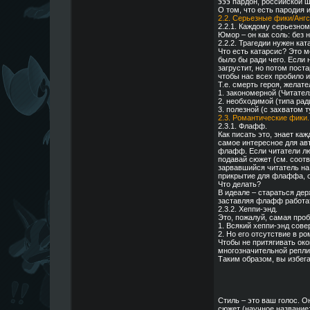
эээ пардон, российской 
О том, что есть пародия 
2.2. Серьезные фики/Ангс
2.2.1. Каждому серьезно
Юмор – он как соль: без 
2.2.2. Трагедии нужен кат
Что есть катарсис? Это м
было бы ради чего. Если 
загрустит, но потом пост
чтобы нас всех пробило и 
Т.е. смерть героя, желат
1. закономерной (Читател
2. необходимой (типа рад
3. полезной (с захватом т
2.3. Романтические фики.
2.3.1. Флафф.
Как писать это, знает каж
самое интересное для авт
флафф. Если читатели лю
подавай сюжет (см. соотв
зарвавшийся читатель на 
прикрытие для флаффа, 
Что делать?
В идеале – стараться де
заставляя флафф работать
2.3.2. Хеппи-энд.
Это, пожалуй, самая про
1. Всякий хеппи-энд сов
2. Но его отсутствие в р
Чтобы не притягивать око
многозначительной репли
Таким образом, вы избега
Стиль – это ваш голос. Он
сюжет (научное название: