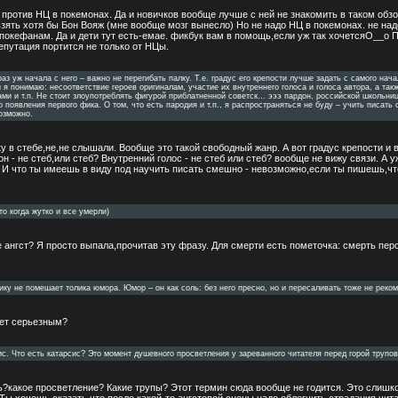
 против НЦ в покемонах. Да и новичков вообще лучше с ней не знакомить в таком обз
взять хотя бы Бон Вояж (мне вообще мозг вынесло) Но не надо НЦ в покемонах. не на
покефанам. Да и дети тут есть-емае. фикбук вам в помощь,если уж так хочетсяO__o 
епутация портится не только от НЦы.
раз уж начала с него – важно не перегибать палку. Т.е. градус его крепости лучше задать с самого нач
 я понимаю: несоответствие героев оригиналам, участие их внутреннего голоса и голоса автора, а так
ми и т.п. Не стоит злоупотреблять фигурой приблатненной советск... эээ пардон, российской школьни
появления первого фика. О том, что есть пародия и т.п., я распространяться не буду – учить писать 
озможно.
у в стебе,не,не слышали. Вообще это такой свободный жанр. А вот градус крепости и в
н - не стеб,или стеб? Внутренний голос - не стеб или стеб? вообще не вижу связи. А 
И что ты имеешь в виду под научить писать смешно - невозможно,если ты пишешь,чт
то когда жутко и все умерли)
е ангст? Я просто выпала,прочитав эту фразу. Для смерти есть пометочка: смерть пер
ику не помешает толика юмора. Юмор – он как соль: без него пресно, но и пересаливать тоже не реко
дет серьезным?
ис. Что есть катарсис? Это момент душевного просветления у зареванного читателя перед горой трупов
ь?какое просветление? Какие трупы? Этот термин сюда вообще не годится. Это слиш