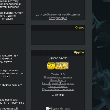
шибки, поэтому
тые предложения,
тся! Microsoft
ные пункты? Ответ
Для добавления необходима
кста и других
авторизация
 не только
Опрос
Другое
о конфликта) и
Друзья сайта:
ом фике за
ку, эдакое
, когда пишешь
идоизменять ее по
Terrier_RG
тателя в
Вселенная покемонов
Лавка Мяута
Нео Игровой Покефорум
. Ничего лишнего.
Timber Maniacs
Русская Лига Покемонов
Счетчики:
ько бесят или
ета, то "прогулка в
жа передышкой