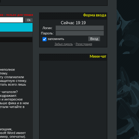
ив - только для чтения
Форма входа
Сейчас 19:19
Логин:
Пароль:
запомнить
Забыл пароль
·
Регистрация
Мини-чат
 неполное
тему.
ту сплагиатили
защитную стенку.
итать всего лишь
т читателя?
раздражают.
е и интересное
льше фика и в нем
етали читайте в
омощник,
osoft Word имеет
мер, опечатки).