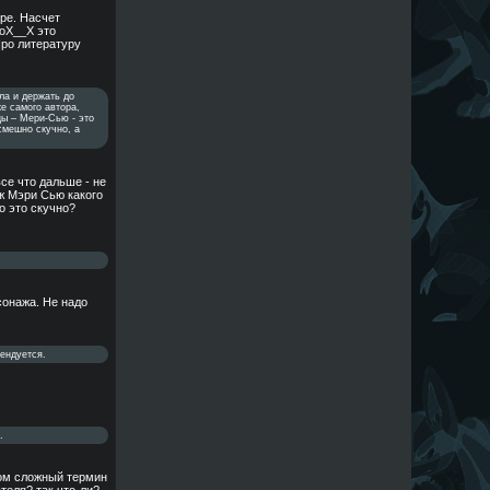
оре. Насчет
доХ__Х это
Про литературу
ала и держать до
же самого автора,
цы – Мери-Сью - это
смешно скучно, а
се что дальше - не
уж Мэри Сью какого
о это скучно?
сонажа. Не надо
мендуется.
.
ком сложный термин