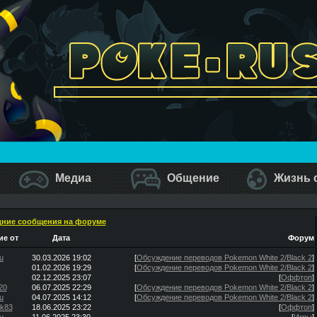
Медиа
Общение
Жизнь 
ние сообщения на форуме
е от
Дата
Форум
u
30.03.2026 19:02
[
Обсуждение переводов Pokemon White 2/Black 2
]
01.02.2026 19:29
[
Обсуждение переводов Pokemon White 2/Black 2
]
02.12.2025 23:07
[
Оффтоп
]
20
06.07.2025 22:29
[
Обсуждение переводов Pokemon White 2/Black 2
]
u
04.07.2025 14:12
[
Обсуждение переводов Pokemon White 2/Black 2
]
ik83
18.06.2025 23:22
[
Оффтоп
]