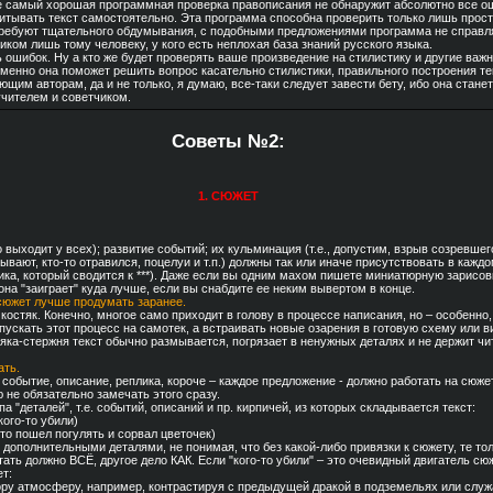
е самый хорошая программная проверка правописания не обнаружит абсолютно все о
итывать текст самостоятельно. Эта программа способна проверить только лишь прос
требуют тщательного обдумывания, с подобными предложениями программа не справляе
ом лишь тому человеку, у кого есть неплохая база знаний русского языка.
 ошибок. Ну а кто же будет проверять ваше произведение на стилистику и другие важ
Именно она поможет решить вопрос касательно стилистики, правильного построения те
щим авторам, да и не только, я думаю, все-таки следует завести бету, ибо она станет
учителем и советчиком.
Советы №2:
1. СЮЖЕТ
шо выходит у всех); развитие событий; их кульминация (т.е., допустим, взрыв созревшег
ывают, кто-то отравился, поцелуи и т.п.) должны так или иначе присутствовать в кажд
ка, который сводится к ***). Даже если вы одним махом пишете миниатюрную зарисов
 она "заиграет" куда лучше, если вы снабдите ее неким вывертом в конце.
, сюжет лучше продумать заранее.
 костяк. Конечно, многое само приходит в голову в процессе написания, но – особенно
пускать этот процесс на самотек, а встраивать новые озарения в готовую схему или в
тяка-стержня текст обычно размывается, погрязает в ненужных деталях и не держит чи
ать.
событие, описание, реплика, короче – каждое предложение - должно работать на сюжет
ю не обязательно замечать этого сразу.
а "деталей", т.е. событий, описаний и пр. кирпичей, из которых складывается текст:
ого-то убили)
-то пошел погулять и сорвал цветочек)
дополнительными деталями, не понимая, что без какой-либо привязки к сюжету, те тол
ать должно ВСЁ, другое дело КАК. Если "кого-то убили" – это очевидный двигатель сюж
ет:
ору атмосферу, например, контрастируя с предыдущей дракой в подземельях или слу