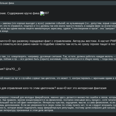
больше фика
ение. Содержание круче фика
 – завязка (это хорошо выходит у всех); развитие событий; их кульминация (т.е., допустим, взрыв созр
т, кто-то отравился, поцелуи и т.п.) должны так или иначе присутствовать в каждом фике за исключен
е если вы одним махом пишете миниатюрную зарисовку, эдакое "стихотворение в прозе", она "заиграет"
в конце.
ничто=D про развязку порадовал факт с отравлением. Автор,вы жестоки. А насчет PWP 
з сюжета,но все равно какое-то подобие сюжета там есть.не сразу героев тащат в пос
 там, т.е. олицетворять, например, духовные скитания. Так, кстати, должна работать каждая мелочь – 
а, пейзаж и пр. – все должно быть (скрыто) значимым, чтобы вплетаться в общую канву – тогда ваш те
ания? Шта?O__O
ерой пошел на луг и случайно сорвал там цветочек, это может: 1. контрастировать с мрачными ядами в 
н для отравления кого-то этим цветочком? ахах=D вот это интересная фантазия
еимоверно сложный для молодых фикрайтеров, именно здесь делается множество ошибок и ляпов, котор
. Как правило, многие концентрируются на физиологии, поэтапно описывая весь процесс, хотя читател
большей части сей факт неинтересен. Интересны чувства, ощущения, мысли, а сама физиология, если 
ишь дополнением. Если же уверенности в своих силах по этому пункту нет, то не следует искушать су
нность, которая может подпортить вашу фикрайтерскую репутацию, поэтому целесообразно для начала 
тая литературу признанных в этом деле авторов.