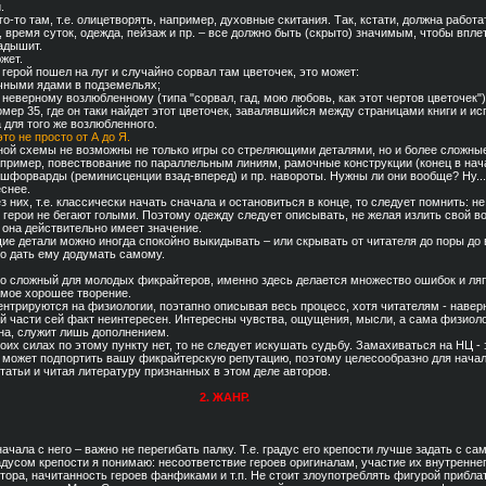
.
о-то там, т.е. олицетворять, например, духовные скитания. Так, кстати, должна работ
, время суток, одежда, пейзаж и пр. – все должно быть (скрыто) значимым, чтобы впл
задышит.
жет.
е герой пошел на луг и случайно сорвал там цветочек, это может:
ачными ядами в подземельях;
о неверному возлюбленному (типа "сорвал, гад, мою любовь, как этот чертов цветочек")
номер 35, где он таки найдет этот цветочек, завалявшийся между страницами книги и ис
для того же возлюбленного.
то не просто от А до Я.
ной схемы не возможны не только игры со стреляющими деталями, но и более сложны
апример, повествование по параллельным линиям, рамочные конструкции (конец в нача
шфорварды (реминисценции взад-вперед) и пр. навороты. Нужны ли они вообще? Ну...
еснее.
з них, т.е. классически начать сначала и остановиться в конце, то следует помнить: н
 герои не бегают голыми. Поэтому одежду следует описывать, не желая излить свой во
а она действительно имеет значение.
е детали можно иногда спокойно выкидывать – или скрывать от читателя до поры до 
то дать ему додумать самому.
но сложный для молодых фикрайтеров, именно здесь делается множество ошибок и ляп
амое хорошее творение.
ентрируются на физиологии, поэтапно описывая весь процесс, хотя читателям - навер
й части сей факт неинтересен. Интересны чувства, ощущения, мысли, а сама физиоло
на, служит лишь дополнением.
оих силах по этому пункту нет, то не следует искушать судьбу. Замахиваться на НЦ - 
я может подпортить вашу фикрайтерскую репутацию, поэтому целесообразно для нача
татьи и читая литературу признанных в этом деле авторов.
2. ЖАНР.
ачала с него – важно не перегибать палку. Т.е. градус его крепости лучше задать с са
адусом крепости я понимаю: несоответствие героев оригиналам, участие их внутреннег
втора, начитанность героев фанфиками и т.п. Не стоит злоупотреблять фигурой приблат