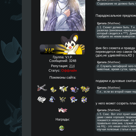
Содержание не должно быть 
Парадоксальное предлож
Цитата
(
Matthew
)
1.1. Сюжет должен быть. Т.е.
развязка (виновных наказываю
который сводится к ***). Даж
снабдите ее неким вывертом 
фик без сюжета и правда 
переводится оно самое бе
(доо,не удивляйтесьXD )
Группа: V.I.P.
Сообщений:
3248
Цитата
(
Matthew
)
Репутация:
214
2. Служить метафорой чего-то
животные, время суток, одежд
Статус:
Оффлайн
Покемоны сайта:
подарки и духовые скит
Цитата
(
Matthew
)
Т.е., если во второй главе г
у него может созреть пла
Цитата
(
Matthew
)
1.5. Секс. Вот этот пункт н
даже самое хорошее творение
Награды:
покажется невероятным - по 
правильно описана, служит л
на НЦ - это некая ответстве
изучая полезные статьи и чи