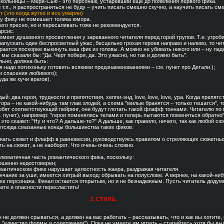
школьницы – Мери-Сью - это персонаж, устаревший еще до появления первого фика.
и т.п., я распространяться не буду – учить писать смешно скучно, а научить писать с
т (это когда жутко и все умерли)
му фику не помешает толика юмора.
него пресно, но и пересаливать тоже не рекомендуется.
арсис.
омент душевного просветления у зареванного читателя перед горой трупов. Т.е. угроб
напускать один беспросветный ужас, бесцельно грохая героев направо и налево, то чит
арается поскорее выкинуть ваш фик из головы. А можно не убивать никого или – ну ладно
мы сказали бы: "Да. Черт побери, да. Это ужасно, но так и должно быть".
ельно, должна быть:
я надо потихоньку готовить всякими предзнаменованиями – см. пункт про Детали.);
и спасения любимого);
уда же кучи врагов).
дый: два героя, трудности и препятствия, хеппи-энд, love, love, love, ура. Когда препят
ора – не какой-нибудь там глав.злодей, а схема "милые бранятся – только тешатся", т
бят соответствующий пейринг, они будут глотать такой флафф тоннами. Читателю по
. пункт), например: "герои поменялись телами и теперь пытаются поменяться обратно
это скажет: "Ну и что? А дальше-то?" А дальше, как правило, ничего, так как любой сю
отсюда смазанные концы большинства таких фиков.
ржать сюжет и флафф в равновесии, руководствуясь правилом о стреляющих сюжетны
 на сюжет, а не наоборот. Что очень-очень сложно.
блематичная часть романтического фика, поскольку:
ершенно недостоверен;
омантическом фике нарушает целостность жанра, раздражая читателя.
нчание за уши, имеется хитрый выход: обрывать на полуслове. А вернее, на какой-ни
ке персонажа. Финал остается открытым, но и не безнадежным. Пусть читатель додумы
ете и опасности пересластить!
3. СТИЛЬ.
 не должен срываться, а должен на вас работать – рассказывать, что и как вы хотите, 
 "единство формы и содержания"). Пока не умеете им играть – старайтесь хотя бы вы