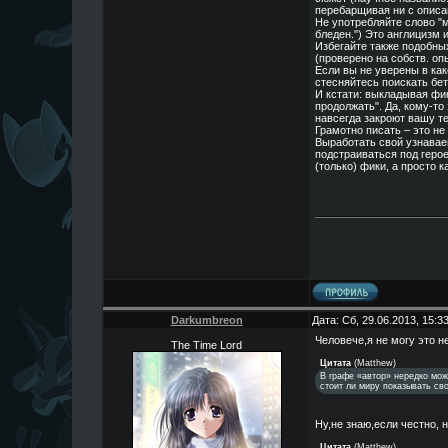
перебарщивая ни с описа
Не употребляйте слово "м
бледен.") Это англицизм 
Избегайте также подобных
(проверено на собств. оп
Если вы не уверены в как
стесняйтесь поискать бет
И кстати: выкладывая фи
продолжать". Да, кому-то
навсегда закроют вашу те
Грамотно писать – это не
Выработать свой узнавае
подстраиваться под герое
(только) фики, а просто 
Darkumbreon
Дата: Сб, 29.06.2013, 15:
Человече,я не могу это н
The Time Lord
Цитата
(
Matthew
)
В графе «автор» нередко мож
стоит ли миру показывать св
Ну,не знаю,если честно, н
Цитата
(
Matthew
)