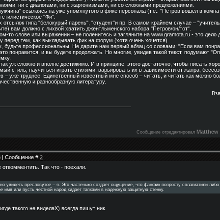
ниями, ни с диалогами, ни с жаргонизмами, ни со сложными предложениями.
ужчина" ссылаясь на уже упомянутого в фике персонажа (т.е.: "Петров вошел в комна
и стилистическое "Фи".
 отсылок типа "белокурый парень", "студент"и пр. В самом крайнем случае – "учитель
ыте) вам должно с лихвой хватить джентльменского набора "Петров/он/тот".
ом-то слове или выражении – не поленитесь и загляните на www.gramota.ru - это дело 
у перед тем, как выкладывать фик на форум (хотя очень хочется).
к, будьте профессиональны. Не дарите нам первый абзац со словами: "Если вам понра
 это понравится, и вы будете продолжать. Но многие, увидев такой текст, подумают "Оп
мку.
 так уж сложно и вполне достижимо. И в принципе, этого достаточно, чтобы писать хор
мый стиль, научиться играть стилями, варьировать их в зависимости от жанра, бессо
в – уже труднее. Единственный известный мне способ – читать, и читать как можно б
качественную и разнообразную литературу.
Вз
Matthew
Сообщение отредактировал
33 | Сообщение #
2
е откомментить. Так что - поехали.
но увидеть пресловутое – я. Это частенько создает ощущение, что фанфик попросту сплагиатили либо 
ое имя или пусть честной народ кидает тапками в надежную защитную стенку.
игде такого не виделаX) всегда пишут ник.