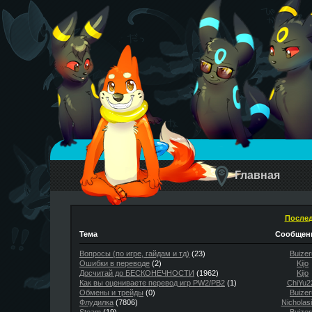
Главная
Послед
Тема
Сообщени
Вопросы (по игре, гайдам и тд)
(23)
Buizer
Ошибки в переводе
(2)
Kijo
Досчитай до БЕСКОНЕЧНОСТИ
(1962)
Kijo
Как вы оцениваете перевод игр PW2/PB2
(1)
ChiYu2
Обмены и трейды
(0)
Buizer
Флудилка
(7806)
Nicholas