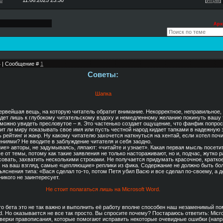
u
11.06.2025 23:30
[
Игры
]
Арх
44 | Сообщение #
1
Советы:
Шапка
ервейшая вещь, на которую читатель обратит внимание. Некорректное, неправильное,
дет лишь к глубокому читательскому вздоху и немедленному желанию покинуть вашу 
 можно увидеть пресловутое – я. Это частенько создает ощущение, что фанфик попрос
оит ли миру показывать свое имя или пусть честной народ кидает тапками в надежную 
 рейтинг и жанр. Ну какому читателю захочется наткнуться на хентай, если хотел поч
ениями? Не вводите в заблуждение читателя и себя заодно.
ие» авторы, не задумываясь, ляпают: «читайте и узнает». Какая первая мысль посети
 от темы, потому как такие заявления не только настораживают, но и, подчас, жутко 
совать, захватить несколькими строками. Не получается придумать красочное, кратко
, на ваш взгляд, самые «цепляющие» реплики из фика. Содержание не должно быть бо
яснения типа: «Вася сделал то-то, потом Петя убил Васю и все сделал по-своему, а д
никого не заинтересует.
Не стоит полагаться лишь на Microsoft Word.
что бета это не так важно и выполнить её работу вполне способен наш незаменимый п
. Но оказывается не все так просто. Вы спросите почему? Постараюсь ответить: Micr
верки правописания, которые помогают исправить некоторые очевидные ошибки (напри