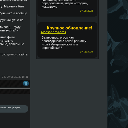
определённый, кидай исходник,
ту. Мужчина был
локализую
07.08.2025
/ученик", а вообще
двух минут. И не
вилось – буду
Крупное обновление!
ять туфта" и
AlecsandroTores
ошие фики.
За перевод, огромная
знательно
благодарность! Какой регион у
ольше, причем не
игры? Американский или
европейский?
07.08.2025
ято с
данного
сайта.
-
Сб, 29.06.2013, 16:41
автор не уверен,