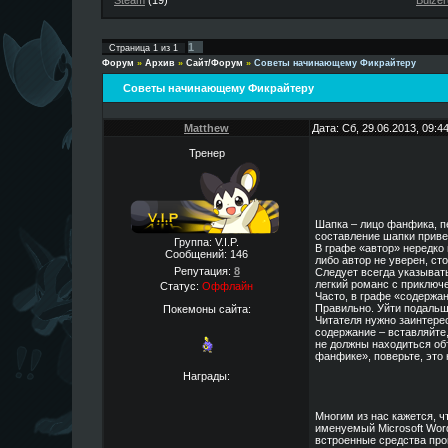
Steam
(19)
Buizer
1
Страница
1
из
1
Форум
»
Архив
»
Сайт/Форум
»
Советы начинающему Фикрайтеру
Советы начинающему Фикрайтеру
Matthew
Дата: Сб, 29.06.2013, 09:
Тренер
Шапка – лицо фанфика, п
составление шапки приве
Группа: V.I.P.
В графе «автор» нередко
Сообщений:
146
либо автор не уверен, ст
Репутация:
8
Следует всегда указывать
легкий романс с приключ
Статус:
Оффлайн
Часто, в графе «содержан
Правильно. Уйти подальше
Покемоны сайта:
Читателя нужно заинтере
содержание – вставляйте
не должны находиться объ
фанфике», поверьте, это 
Награды:
Многим из нас кажется, 
именуемый Microsoft Word
встроенные средства про