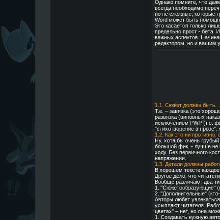
Однако помните, что даж
всегда необходимо переч
но не сложные, которые 
Word может быть помощник
Это касается только лишь
предельно прост - бета. 
важных аспектов. Начинаю
редактором, но и вашим 
1.1. Сюжет должен быть.
Т.е. – завязка (это хоро
развязка (виновных наказ
исключением PWP (т.е. фи
"стихотворение в прозе",
1.2. Как это ни противно
Ну, хотя бы очень грубый
большой фик, - лучше не 
ходу. Без первичного кос
напряжении.
1.3. Детали должны работ
В хорошем тексте каждое 
Другое дело, что читател
Вообще различают два тип
1. "Сюжетообразующие" (к
2. "Дополнительные" (кто
Авторы любят увлекаться 
усыпляют читателя. Работ
цветах" – нет, но она мож
1. Создавать нужную авт