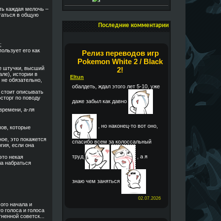
ать каждая мелочь –
етаться в общую
Последние комментарии
;
пользует его как
Релиз переводов игр
Pokemon White 2 / Black
е штучки, высший
2!
ле), истории в
Eltun
 не обязательно,
обалдеть, ждал этого лет 5-10, уже
е стоит описывать
сторг по поводу
даже забыл как давно
времени, а-ля
, но наконец-то вот оно,
ов, которые
ное, это покажется
спасибо всем за колоссальный
гия, если она
труд
, а я
это некая
ла набраться
знаю чем заняться
02.07.2026
мого начала и
о голоса и голоса
ненной советск...