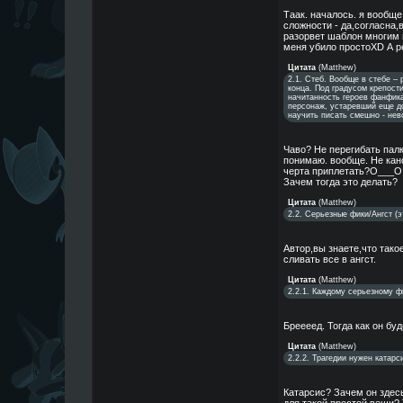
Таак. началось. я вообще
сложности - да,согласна,
разорвет шаблон многим 
меня убило простоXD А р
Цитата
(
Matthew
)
2.1. Стеб. Вообще в стебе – 
конца. Под градусом крепости
начитанность героев фанфика
персонаж, устаревший еще до 
научить писать смешно - нев
Чаво? Не перегибать палк
понимаю. вообще. Не кано
черта приплетать?O___O 
Зачем тогда это делать?
Цитата
(
Matthew
)
2.2. Серьезные фики/Ангст (э
Автор,вы знаете,что тако
сливать все в ангст.
Цитата
(
Matthew
)
2.2.1. Каждому серьезному ф
Бреееед. Тогда как он бу
Цитата
(
Matthew
)
2.2.2. Трагедии нужен катарс
Катарсис? Зачем он здес