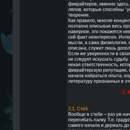
фикрайтеров, именно здесь
ляпов, которые способны "
творение.
Как правило, многие концен
поэтапно описывая весь про
наверное, это покажется не
сей факт неинтересен. Инт
мысли, а сама физиология, 
описана, служит лишь допо
Если же уверенности в своих
не следует искушать судьбу.
некая ответственность, кот
фикрайтерскую репутацию, 
начала набраться опыта, из
литературу признанных в эт
2. 
2.1. Стеб.
Вообще в стебе – раз уж нач
перегибать палку. Т.е. граду
самого начала и держать до