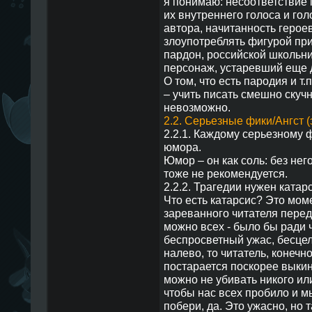
я понимаю: несоответствие 
их внутреннего голоса и гол
автора, начитанность героев
злоупотреблять фигурой приб
пардон, российской школьни
персонаж, устаревший еще 
О том, что есть пародия и т.
– учить писать смешно скучн
невозможно.
2.2. Серьезные фики/Ангст (
2.2.1. Каждому серьезному 
юмора.
Юмор – он как соль: без нег
тоже не рекомендуется.
2.2.2. Трагедии нужен катарс
Что есть катарсис? Это мом
зареванного читателя перед 
можно всех - было бы ради ч
беспросветный ужас, бесцел
налево, то читатель, конечно
постарается поскорее выкин
можно не убивать никого или 
чтобы нас всех пробило и мы
побери, да. Это ужасно, но т