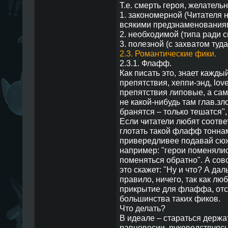
Т.е. смерть героя, желатель
1. закономерной (Читателя 
всякими предзнаменованиями
2. необходимой (типа ради 
3. полезной (с захватом туда
2.3. Романтические фики.
2.3.1. Флафф.
Как писать это, знает каждый
препятствия, хеппи-энд, love,
препятствия липовые, а сам
не какой-нибудь там глав.зл
бранятся – только тешатся"
Если читатели любят соотве
глотать такой флафф тонна
привередливее подавай сюжет
например: "герои поменялис
поменяться обратно". А сов
это скажет: "Ну и что? А дал
правило, ничего, так как лю
прикрытие для флаффа, от
большинства таких фиков.
Что делать?
В идеале – стараться держ
равновесии, руководствуяс