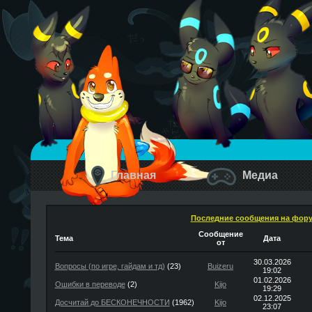
Главная
Медиа
Последние сообщения на фор
Сообщение
Тема
Дата
от
30.03.2026
Вопросы (по игре, гайдам и тд)
(23)
Buizeru
19:02
01.02.2026
Ошибки в переводе
(2)
Kijo
19:29
02.12.2025
Досчитай до БЕСКОНЕЧНОСТИ
(1962)
Kijo
23:07