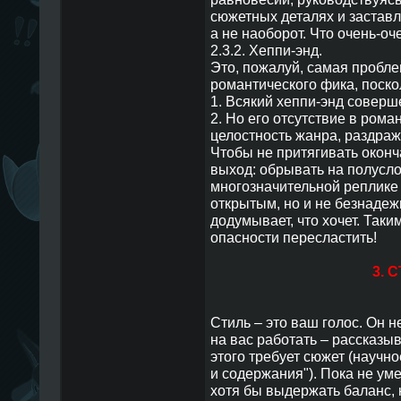
сюжетных деталях и застав
а не наоборот. Что очень-оч
2.3.2. Хеппи-энд.
Это, пожалуй, самая пробле
романтического фика, поско
1. Всякий хеппи-энд соверш
2. Но его отсутствие в ром
целостность жанра, раздраж
Чтобы не притягивать оконч
выход: обрывать на полусло
многозначительной реплике
открытым, но и не безнадеж
додумывает, что хочет. Таки
опасности пересластить!
3. 
Стиль – это ваш голос. Он 
на вас работать – рассказыва
этого требует сюжет (научн
и содержания"). Пока не уме
хотя бы выдержать баланс,