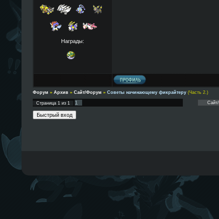
Награды:
Форум
»
Архив
»
Сайт/Форум
»
Советы начинающему фикрайтеру
(Часть 2.)
1
Страница
1
из
1