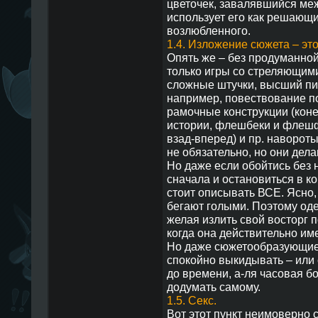
цветочек, завалявшийся меж
использует его как решающи
возлюбленного.
1.4. Изложение сюжета – это
Опять же – без продуманно
только игры со стреляющими
сложные штучки, высший пи
например, повествование п
рамочные конструкции (конец
истории, флешбеки и флеш
взад-вперед) и пр. навороты
не обязательно, но они дел
Но даже если обойтись без н
сначала и остановиться в ко
стоит описывать ВСЕ. Ясно,
бегают голыми. Поэтому оде
желая излить свой восторг п
когда она действительно им
Но даже сюжетообразующие
спокойно выкидывать – или 
до времени, а-ля часовая бо
додумать самому.
1.5. Секс.
Вот этот пункт неимоверно