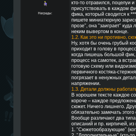
кто-то отравился, поцелуи и 
присутствовать в каждом фи
Награды:
фика, который сводится к **
пишете миниатюрную зарисов
прозе", она "заиграет" куда
неким вывертом в конце.
1.2. Как это ни противно, с
Ну, хотя бы очень грубый ко
приходит в голову в процесс
когда пишешь большой фик, 
процесс на самотек, а встр
готовую схему или видоизмен
первичного костяка-стержня
погрязает в ненужных детал
напряжении.
1.3. Детали должны работать
В хорошем тексте каждое со
короче – каждое предложени
сюжет. Ничего лишнего. Друг
обязательно замечать этого 
Вообще различают два типа "
описаний и пр. кирпичей, из
1. "Сюжетообразующие" (ког
2. "Дополнительные" (кто-то