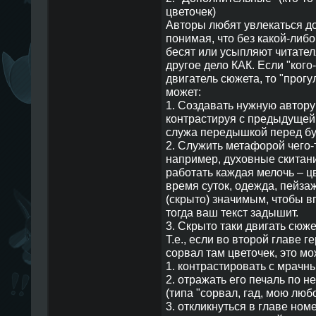
цветочек)
Авторы любят увлекаться д
понимая, что без какой-либо
бесят или усыпляют читател
другое дело КАК. Если "кого
двигатель сюжета, то "прогул
может:
1. Создавать нужную автору
контрастируя с предыдущей
служа передышкой перед б
2. Служить метафорой чего-т
например, духовные скитания
работать каждая мелочь – ц
время суток, одежда, пейзаж
(скрыто) значимым, чтобы в
тогда ваш текст задышит.
3. Скрыто таки двигать сюже
Т.е., если во второй главе г
сорвал там цветочек, это мо
1. контрастировать с мрачн
2. отражать его печаль по 
(типа "сорвал, гад, мою любо
3. откликнуться в главе номе