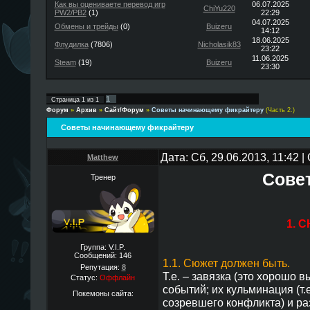
Как вы оцениваете перевод игр
06.07.2025
ChiYu220
PW2/PB2
(1)
22:29
04.07.2025
Обмены и трейды
(0)
Buizeru
14:12
18.06.2025
Флудилка
(7806)
Nicholasik83
23:22
11.06.2025
Steam
(19)
Buizeru
23:30
1
Страница
1
из
1
Форум
»
Архив
»
Сайт/Форум
»
Советы начинающему фикрайтеру
(Часть 2.)
Советы начинающему фикрайтеру
Дата: Сб, 29.06.2013, 11:42 
Matthew
Сове
Тренер
1. 
Группа: V.I.P.
Сообщений:
146
1.1. Сюжет должен быть.
Репутация:
8
Т.е. – завязка (это хорошо в
Статус:
Оффлайн
событий; их кульминация (т.
Покемоны сайта:
созревшего конфликта) и ра