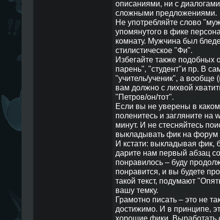
описаниями, ни с диалогами,
сложными предложениями.
Не употребляйте слово "муж
упомянутого в фике персонаж
комнату. Мужчина был бледе
стилистическое "Фи".
Избегайте также подобных 
парень", "студент"и пр. В с
"учитель/ученик", а вообще 
вам должно с лихвой хвати
"Петров/он/тот".
Если вы не уверены в каком
поленитесь и загляните на w
минут. И не стесняйтесь поис
выкладывать фик на форум (
И кстати: выкладывая фик, 
дарите нам первый абзац со
понравилось – буду продолжа
понравится, и вы будете пр
такой текст, подумают "Опят
вашу темку.
Грамотно писать – это не та
достижимо. И в принципе, эт
хорошие фики. Выработать 