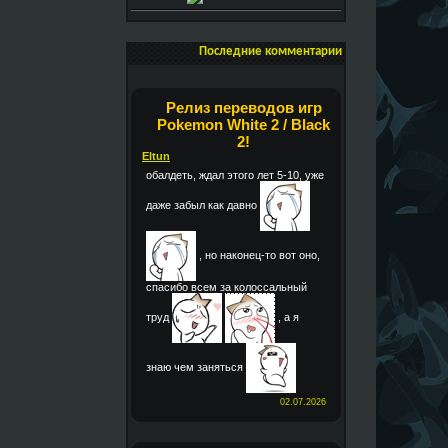
Последние комментарии
Релиз переводов игр
Pokemon White 2 / Black
2!
Eltun
обалдеть, ждал этого лет 5-10, уже
даже забыл как давно
, но наконец-то вот оно,
спасибо всем за колоссальный
труд
, а я
знаю чем заняться
02.07.2026