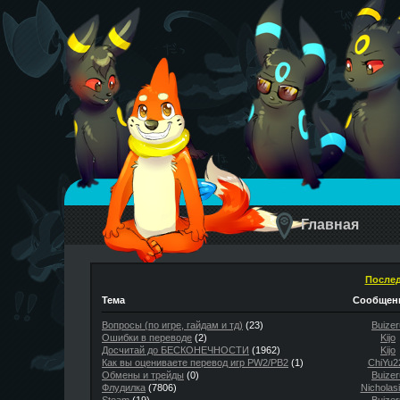
Главная
Послед
Тема
Сообщени
Вопросы (по игре, гайдам и тд)
(23)
Buizer
Ошибки в переводе
(2)
Kijo
Досчитай до БЕСКОНЕЧНОСТИ
(1962)
Kijo
Как вы оцениваете перевод игр PW2/PB2
(1)
ChiYu2
Обмены и трейды
(0)
Buizer
Флудилка
(7806)
Nicholas