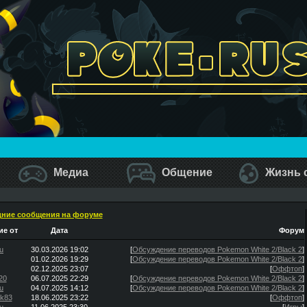
Медиа
Общение
Жизнь 
ние сообщения на форуме
е от
Дата
Форум
u
30.03.2026 19:02
[
Обсуждение переводов Pokemon White 2/Black 2
]
01.02.2026 19:29
[
Обсуждение переводов Pokemon White 2/Black 2
]
02.12.2025 23:07
[
Оффтоп
]
20
06.07.2025 22:29
[
Обсуждение переводов Pokemon White 2/Black 2
]
u
04.07.2025 14:12
[
Обсуждение переводов Pokemon White 2/Black 2
]
ik83
18.06.2025 23:22
[
Оффтоп
]