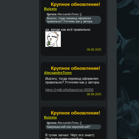
Крупное обновление!
Buizeru
Цитата
AlecsandroTores
(
)
Buizeru, тогда перевод оформлен
правильно? Уточняю как у автора.
да, вроде как всё правильно
09.08.2025
Крупное обновление!
AlecsandroTores
Buizeru
, тогда перевод оформлен
правильно? Уточняю как у автора.
https://rgdb.info/base/rus-05000
08.08.2025
Крупное обновление!
Buizeru
Цитата
AlecsandroTores
(
)
Американский или европейский?
В тупик загнал. Чёрт его знает)
Но если нужен какой-то