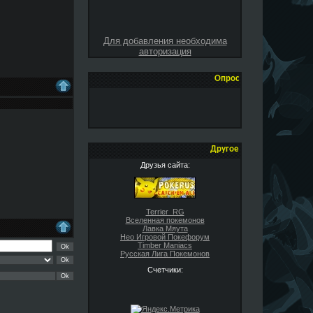
Для добавления необходима
авторизация
Опрос
Другое
Друзья сайта:
Terrier_RG
Вселенная покемонов
Лавка Мяута
Нео Игровой Покефорум
Timber Maniacs
Русская Лига Покемонов
Счетчики: