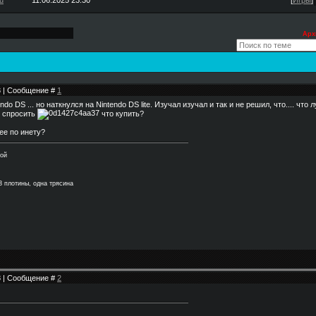
u
11.06.2025 23:30
[
Игры
]
Арх
23 | Сообщение #
1
do DS ... но наткнулся на Nintendo DS lite. Изучал изучал и так и не решил, что.... что
о спросить
что купить?
 ее по инету?
ной
3 плотины, одна трясина
48 | Сообщение #
2