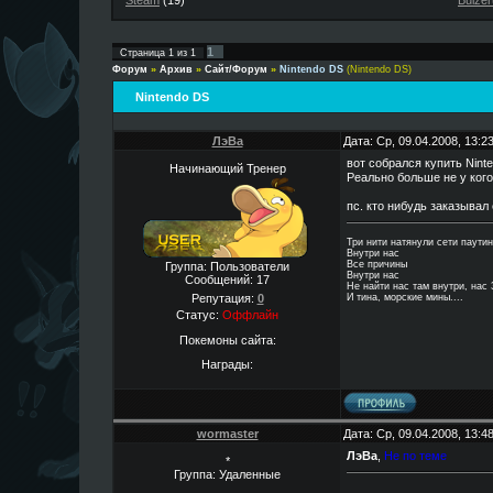
Steam
(19)
Buizer
1
Страница
1
из
1
Форум
»
Архив
»
Сайт/Форум
»
Nintendo DS
(Nintendo DS)
Nintendo DS
ЛэВа
Дата: Ср, 09.04.2008, 13:
вот собрался купить Ninten
Начинающий Тренер
Реально больше не у ког
пс. кто нибудь заказывал
Три нити натянули сети паути
Внутри нас
Все причины
Группа: Пользователи
Внутри нас
Сообщений:
17
Не найти нас там внутри, нас 
Репутация:
0
И тина, морские мины....
Статус:
Оффлайн
Покемоны сайта:
Награды:
wormaster
Дата: Ср, 09.04.2008, 13:
ЛэВа
,
Не по теме
*
Группа: Удаленные