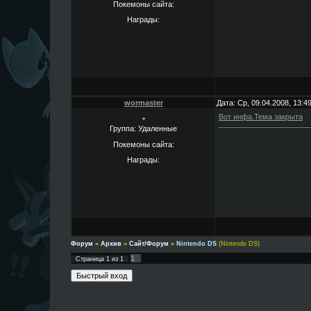
Покемоны сайта:
Награды:
wormaster
Дата: Ср, 09.04.2008, 13:
Вот инфа.Тема закрыта
*
Группа: Удаленные
Покемоны сайта:
Награды:
Форум
»
Архив
»
Сайт/Форум
»
Nintendo DS
(Nintendo DS)
1
Страница
1
из
1