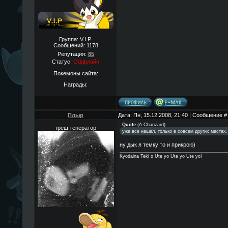
Группа: V.I.P.
Сообщений:
1178
Репутация:
85
Статус:
Оффлайн
Покемоны сайта:
Награды:
Плыр
Дата: Пн, 15.12.2008, 21:40 | Сообщение 
Quote
(
A-Charizard
)
треш-генератор
уже все нашел, только в совсем других местах.
ну дык я темку то и прикрою)
Kyodaina Teki o Ute yo Ute yo Ute yo!