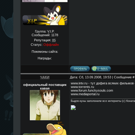
Группа: V.I.P.
Сообщений:
1178
Репутация:
85
Статус:
Оффлайн
Покемоны сайта:
Награды:
ЧАКИ
Дата: Сб, 13.09.2008, 19:53 | Сообщение 
www.intv.ru - тут дофига всяких фильмо
официальный поставщик
www.torrents.ru
кавая
www.forum.funckysouls.com
www.mediaportal.ru
Быдло-куны заполонили все интернеты (с) Конат