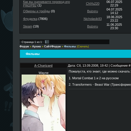
Как вы оцениваете перевод игр
06.07.2025
ChiYu220
PW2/PB2
(1)
22:29
04.07.2025
Обмены и трейды
(0)
Buizeru
14:12
18.06.2025
Флудилка
(7806)
Nicholasik83
23:22
11.06.2025
Steam
(19)
Buizeru
23:30
1
Страница
1
из
1
Форум
»
Архив
»
Сайт/Форум
»
Фильмы
(Скачать)
Фильмы
A-Charizard
Дата: Сб, 13.09.2008, 19:42 | Сообщение 
Пожалуста, кто знает, где можно скачать:
Wayne
1. Mortal Combat 1 и 2 на русском
2. Transformers - Beast War (Трансформе