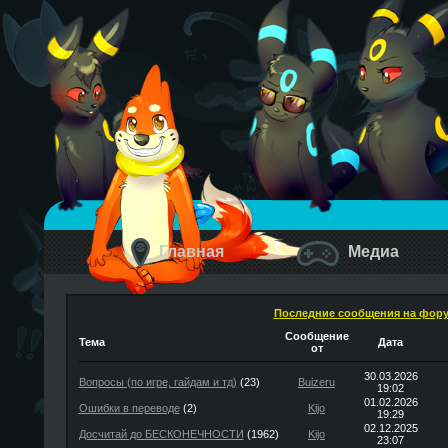
Главная
Медиа
Последние сообщения на фор
Сообщение
Тема
Дата
от
30.03.2026
Вопросы (по игре, гайдам и тд)
(23)
Buizeru
19:02
01.02.2026
Ошибки в переводе
(2)
Kijo
19:29
02.12.2025
Досчитай до БЕСКОНЕЧНОСТИ
(1962)
Kijo
23:07