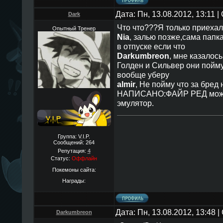
Дата: Пн, 13.08.2012, 13:11 
Dark
Что что???Я только приехал
Опытный Тренер
Nia
, залью позже,сама папка
в отпуске если что
Darkumbreon
, мне казалось
Голден и Сильвер они пойму
вообще уберу
almir
, Не пойму что за бре
НАПИСАНО:ФАЙР РЕД можно
эмулятор.
Группа: V.I.P.
Сообщений:
264
Репутация:
4
Статус:
Оффлайн
Покемоны сайта:
Награды:
Дата: Пн, 13.08.2012, 13:48
Darkumbreon