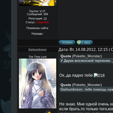
Группа: V.I.P.
Сообщений:
358
Репутация:
33
Статус:
Оффлайн
Покемоны сайта:
Награды:
Дата: Вт, 14.08.2012, 12:15 
Darkumbreon
Quote
(
Poketto_Monster
)
The Time Lord
У Дарки вселенской терпение .
Ох..да ладно тебе
Quote
(
Poketto_Monster
)
Darkumbreon, тебе помощь нуж
Не знаю. Мне одной очень х
если брать,то только того,ко