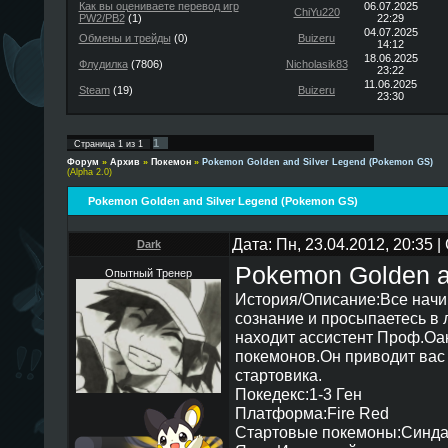
Как вы оцениваете перевод игр
06.07.2025
ChiYu220
PW2/PB2
(1)
22:29
04.07.2025
Обмены и трейды
(0)
Buizeru
14:12
18.06.2025
Флудилка
(7806)
Nicholasik83
23:22
11.06.2025
Steam
(19)
Buizeru
23:30
1
Страница
1
из
1
Форум
»
Архив
»
Покемон
»
Pokemon Golden and Silver Legend (Pokemon GS)
(Alpha 2.0)
Pokemon Golden and Silver Legend (Pokemon GS)
Дата: Пн, 23.04.2012, 20:35
Dark
Pokemon Golden a
Опытный Тренер
История/Описание:Все начин
сознание и просыпаетесь в л
находит ассистент Проф.Оак
покемонов.Он приводит вас 
стартовика.
Покедекс:1-3 Ген
Платформа:Fire Red
Стартовые покемоны:Синдак