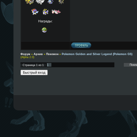
Награды:
Форум
»
Архив
»
Покемон
»
Pokemon Golden and Silver Legend (Pokemon GS)
(Alpha 2.0)
1
Страница
1
из
1