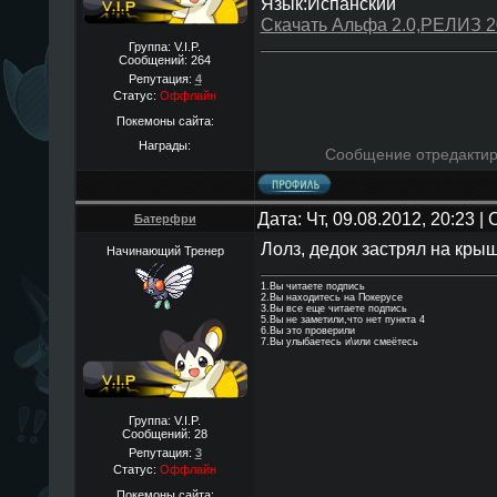
Язык:Испанский
Скачать Альфа 2.0,РЕЛИЗ 
Группа: V.I.P.
Сообщений:
264
Репутация:
4
Статус:
Оффлайн
Покемоны сайта:
Награды:
Сообщение отредакти
Дата: Чт, 09.08.2012, 20:23 
Батерфри
Лолз, дедок застрял на крыш
Начинающий Тренер
1.Вы читаете подпись
2.Вы находитесь на Покерусе
3.Вы все еще читаете подпись
5.Вы не заметили,что нет пункта 4
6.Вы это проверили
7.Вы улыбаетесь и\или смеётесь
Группа: V.I.P.
Сообщений:
28
Репутация:
3
Статус:
Оффлайн
Покемоны сайта: