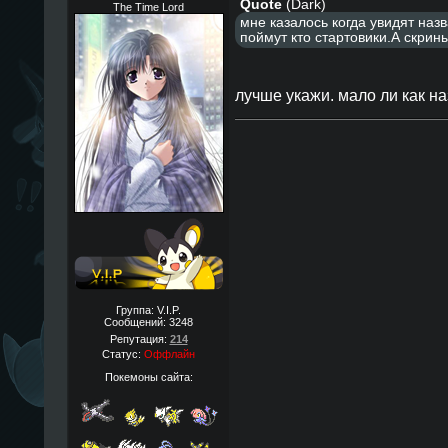
Quote
(
Dark
)
The Time Lord
мне казалось когда увидят наз
поймут кто стартовики.А скрин
лучше укажи. мало ли как н
Группа: V.I.P.
Сообщений:
3248
Репутация:
214
Статус:
Оффлайн
Покемоны сайта: