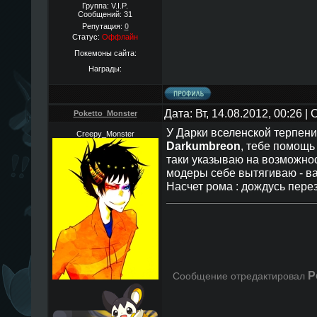
Группа: V.I.P.
Сообщений:
31
Репутация:
0
Статус:
Оффлайн
Покемоны сайта:
Награды:
Дата: Вт, 14.08.2012, 00:26 
Poketto_Monster
У Дарки вселенской терпение
Creepy_Monster
Darkumbreon
, тебе помощь 
таки указываю на возможност
модеры себе вытягиваю - ва
Насчет рома : дождусь пере
P
Сообщение отредактировал