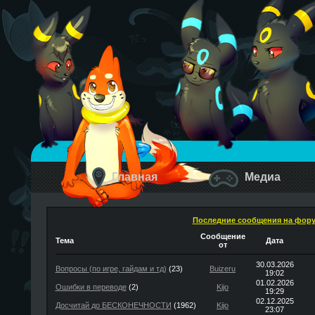
Главная
Медиа
Последние сообщения на фор
Сообщение
Тема
Дата
от
30.03.2026
Вопросы (по игре, гайдам и тд)
(23)
Buizeru
19:02
01.02.2026
Ошибки в переводе
(2)
Kijo
19:29
02.12.2025
Досчитай до БЕСКОНЕЧНОСТИ
(1962)
Kijo
23:07